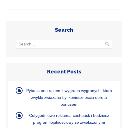
Search
Recent Posts
Pytania one razem z wygrana wygranych, ktora
zwykle zwiazana byl koniecznoscia obrotu
bonusem
Cotygodniowe reklama, cashback i bedziesz
program lojalnosciowy ze zwiekszonymi