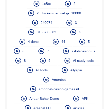
1xBet
2
2_chickenroad.net.gr_10000
240074
3
31867 05.02
4
4 done
44
5
6
7
7slotscasino.us
8
9
AI study tools
AI Tools
Allyspin
Amonbet
amonbet-casino-games.nl
Andar Bahar Demo
APK
Arsenal FC
articles