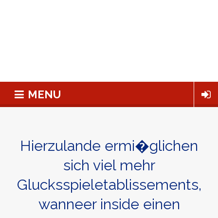
MENU
Hierzulande ermi�glichen
sich viel mehr
Glucksspieletablissements,
wanneer inside einen