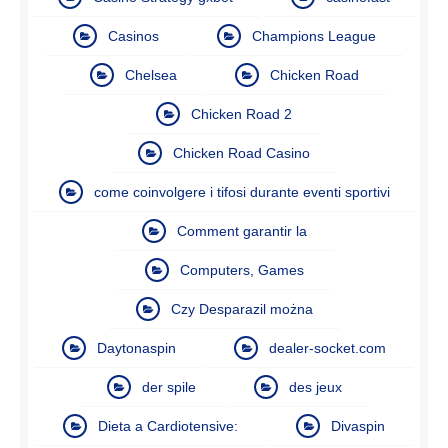
Casinos
Champions League
Chelsea
Chicken Road
Chicken Road 2
Chicken Road Casino
come coinvolgere i tifosi durante eventi sportivi
Comment garantir la
Computers, Games
Czy Desparazil można
Daytonaspin
dealer-socket.com
der spile
des jeux
Dieta a Cardiotensive:
Divaspin