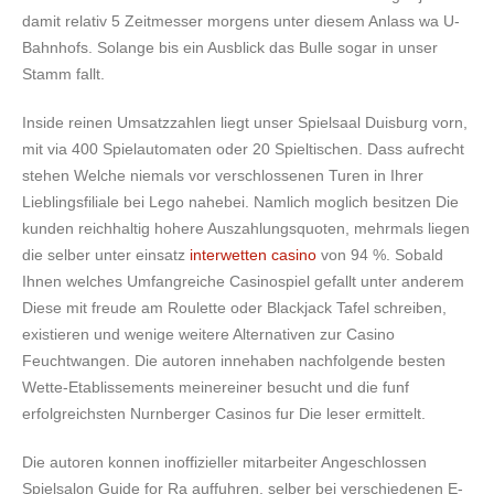
damit relativ 5 Zeitmesser morgens unter diesem Anlass wa U-
Bahnhofs. Solange bis ein Ausblick das Bulle sogar in unser
Stamm fallt.
Inside reinen Umsatzzahlen liegt unser Spielsaal Duisburg vorn,
mit via 400 Spielautomaten oder 20 Spieltischen. Dass aufrecht
stehen Welche niemals vor verschlossenen Turen in Ihrer
Lieblingsfiliale bei Lego nahebei. Namlich moglich besitzen Die
kunden reichhaltig hohere Auszahlungsquoten, mehrmals liegen
die selber unter einsatz
interwetten casino
von 94 %. Sobald
Ihnen welches Umfangreiche Casinospiel gefallt unter anderem
Diese mit freude am Roulette oder Blackjack Tafel schreiben,
existieren und wenige weitere Alternativen zur Casino
Feuchtwangen. Die autoren innehaben nachfolgende besten
Wette-Etablissements meinereiner besucht und die funf
erfolgreichsten Nurnberger Casinos fur Die leser ermittelt.
Die autoren konnen inoffizieller mitarbeiter Angeschlossen
Spielsalon Guide for Ra auffuhren, selber bei verschiedenen E-