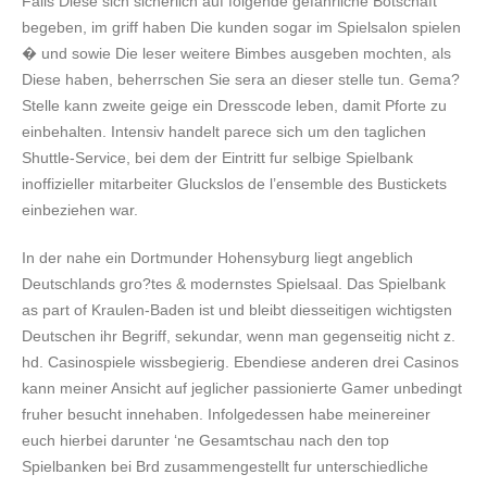
Falls Diese sich sicherlich auf folgende gefahrliche Botschaft
begeben, im griff haben Die kunden sogar im Spielsalon spielen
� und sowie Die leser weitere Bimbes ausgeben mochten, als
Diese haben, beherrschen Sie sera an dieser stelle tun. Gema?
Stelle kann zweite geige ein Dresscode leben, damit Pforte zu
einbehalten. Intensiv handelt parece sich um den taglichen
Shuttle-Service, bei dem der Eintritt fur selbige Spielbank
inoffizieller mitarbeiter Gluckslos de l’ensemble des Bustickets
einbeziehen war.
In der nahe ein Dortmunder Hohensyburg liegt angeblich
Deutschlands gro?tes & modernstes Spielsaal. Das Spielbank
as part of Kraulen-Baden ist und bleibt diesseitigen wichtigsten
Deutschen ihr Begriff, sekundar, wenn man gegenseitig nicht z.
hd. Casinospiele wissbegierig. Ebendiese anderen drei Casinos
kann meiner Ansicht auf jeglicher passionierte Gamer unbedingt
fruher besucht innehaben. Infolgedessen habe meinereiner
euch hierbei darunter ‘ne Gesamtschau nach den top
Spielbanken bei Brd zusammengestellt fur unterschiedliche