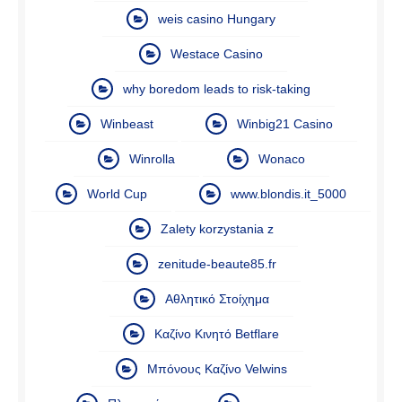
weis casino Hungary
Westace Casino
why boredom leads to risk-taking
Winbeast
Winbig21 Casino
Winrolla
Wonaco
World Cup
www.blondis.it_5000
Zalety korzystania z
zenitude-beaute85.fr
Αθλητικό Στοίχημα
Καζίνο Κινητό Betflare
Μπόνους Καζίνο Velwins