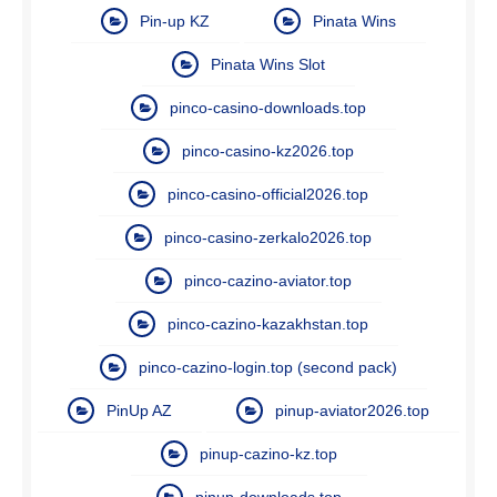
Pin-up KZ
Pinata Wins
Pinata Wins Slot
pinco-casino-downloads.top
pinco-casino-kz2026.top
pinco-casino-official2026.top
pinco-casino-zerkalo2026.top
pinco-cazino-aviator.top
pinco-cazino-kazakhstan.top
pinco-cazino-login.top (second pack)
PinUp AZ
pinup-aviator2026.top
pinup-cazino-kz.top