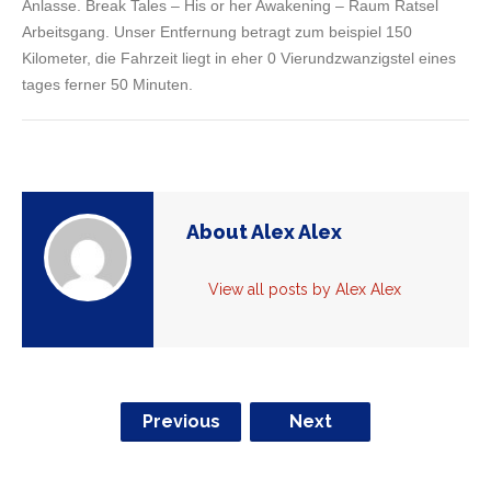
Anlasse. Break Tales – His or her Awakening – Raum Ratsel
Arbeitsgang. Unser Entfernung betragt zum beispiel 150
Kilometer, die Fahrzeit liegt in eher 0 Vierundzwanzigstel eines
tages ferner 50 Minuten.
About Alex Alex
View all posts by Alex Alex
Previous
Next