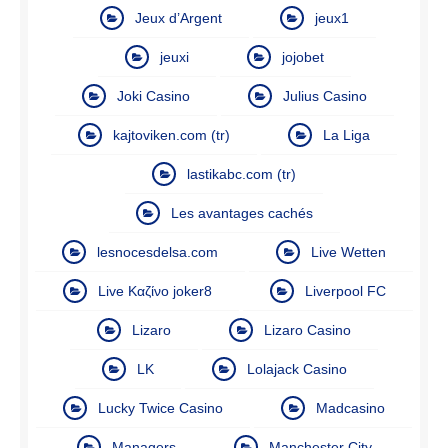
Jeux d’Argent
jeux1
jeuxi
jojobet
Joki Casino
Julius Casino
kajtoviken.com (tr)
La Liga
lastikabc.com (tr)
Les avantages cachés
lesnocesdelsa.com
Live Wetten
Live Καζίνο joker8
Liverpool FC
Lizaro
Lizaro Casino
LK
Lolajack Casino
Lucky Twice Casino
Madcasino
Managers
Manchester City