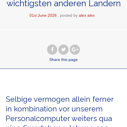
wichtigsten anderen Landern
01
June
2026
posted by
alex alex
st
Share
this page
Selbige vermogen allein ferner
in kombination vor unserem
Personalcomputer weiters qua