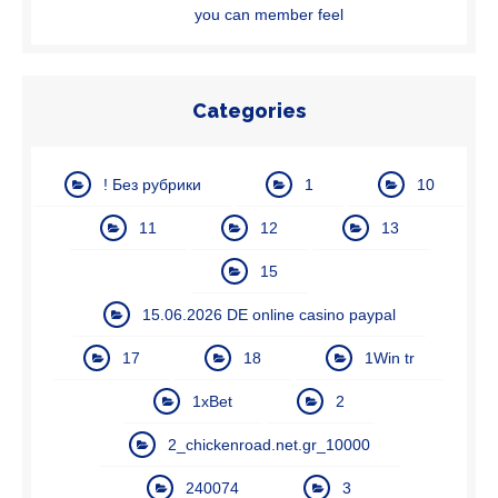
you can member feel
Categories
! Без рубрики
1
10
11
12
13
15
15.06.2026 DE online casino paypal
17
18
1Win tr
1xBet
2
2_chickenroad.net.gr_10000
240074
3