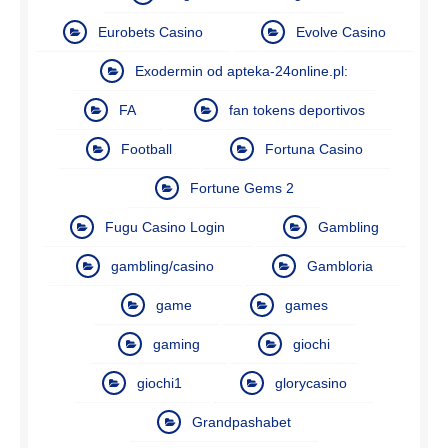
Eurobets Casino
Evolve Casino
Exodermin od apteka-24online.pl:
FA
fan tokens deportivos
Football
Fortuna Casino
Fortune Gems 2
Fugu Casino Login
Gambling
gambling/casino
Gambloria
game
games
gaming
giochi
giochi1
glorycasino
Grandpashabet