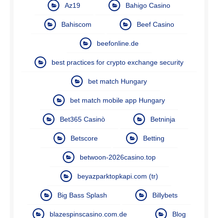
Az19
Bahigo Casino
Bahiscom
Beef Casino
beefonline.de
best practices for crypto exchange security
bet match Hungary
bet match mobile app Hungary
Bet365 Casinò
Betninja
Betscore
Betting
betwoon-2026casino.top
beyazparktopkapi.com (tr)
Big Bass Splash
Billybets
blazespinscasino.com.de
Blog