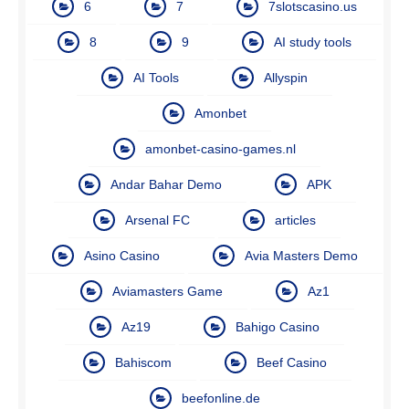
6
7
7slotscasino.us
8
9
AI study tools
AI Tools
Allyspin
Amonbet
amonbet-casino-games.nl
Andar Bahar Demo
APK
Arsenal FC
articles
Asino Casino
Avia Masters Demo
Aviamasters Game
Az1
Az19
Bahigo Casino
Bahiscom
Beef Casino
beefonline.de