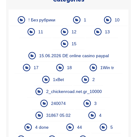
! Без рубрики
1
10
11
12
13
15
15.06.2026 DE online casino paypal
17
18
1Win tr
1xBet
2
2_chickenroad.net.gr_10000
240074
3
31867 05.02
4
4 done
44
5