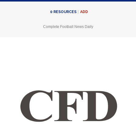
ADD
0
RESOURCES
Complete Football News Daily