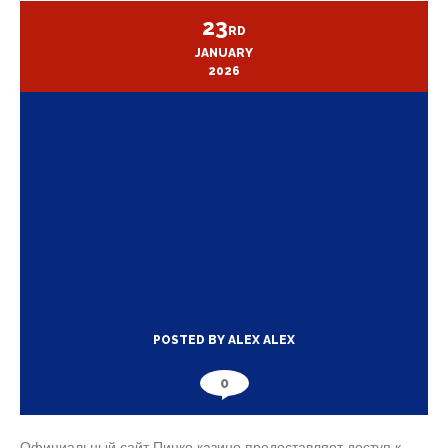
23
RD
JANUARY
2026
Официальный сайт
казино Pinco играть
онлайн,
регистрация,
зеркало
POSTED BY
ALEX ALEX
0
Официальный сайт Пинко казино предоставляет доступ к