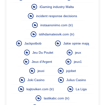
iGaming industry Malta
incident response decisions
instaanonimo.com (tr)
istihdamatesvik.com (tr)
Jackpotbob
Jakie opinie mają
Jeu Du Poulet
jeux
Jeux d’Argent
jeux1
jeuxi
jojobet
Joki Casino
Julius Casino
kajtoviken.com (tr)
La Liga
lastikabc.com (tr)