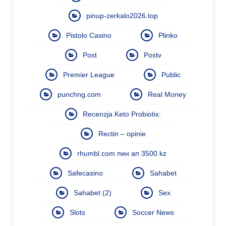
pinup-zerkalo2026.top
Pistolo Casino
Plinko
Post
Postv
Premier League
Public
punchng.com
Real Money
Recenzja Keto Probiotix:
Rectin – opinie
rhumbl.com пин ап 3500 kz
Safecasino
Sahabet
Sahabet (2)
Sex
Slots
Soccer News