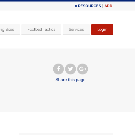
ADD
0
RESOURCES
ng Sites
Football Tactics
Services
Login
Share
this page