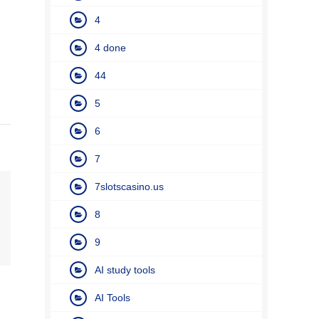
4
4 done
44
5
6
7
7slotscasino.us
8
9
AI study tools
AI Tools