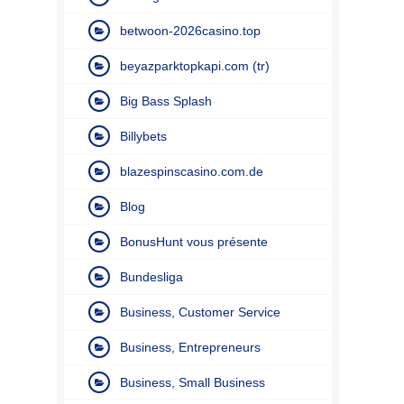
betwoon-2026casino.top
beyazparktopkapi.com (tr)
Big Bass Splash
Billybets
blazespinscasino.com.de
Blog
BonusHunt vous présente
Bundesliga
Business, Customer Service
Business, Entrepreneurs
Business, Small Business