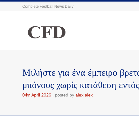
Complete Football News Daily
Μιλήστε για ένα έμπειρο βρετ
μπόνους χωρίς κατάθεση εντό
04
April
2026
posted by
alex alex
th