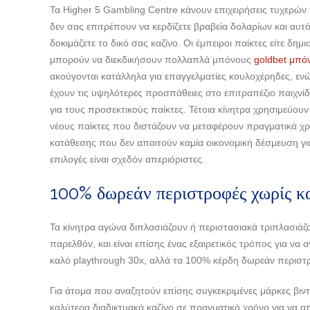
Τα Higher 5 Gambling Centre κάνουν επιχειρήσεις τυχερών
δεν σας επιτρέπουν να κερδίζετε βραβεία δολαρίων και αυτό 
δοκιμάζετε το δικό σας καζίνο. Οι έμπειροι παίκτες είτε δη
μπορούν να διεκδικήσουν πολλαπλά μπόνους
goldbet μπό
ακούγονται κατάλληλα για επαγγελματίες κουλοχέρηδες, ενώ
έχουν τις υψηλότερες προσπάθειες στο επιτραπέζιο παιχνίδ
για τους προσεκτικούς παίκτες. Τέτοια κίνητρα χρησιμεύου
νέους παίκτες που διστάζουν να μεταφέρουν πραγματικά 
κατάθεσης που δεν απαιτούν καμία οικονομική δέσμευση γ
επιλογές είναι σχεδόν απεριόριστες.
100% δωρεάν περιστροφές χωρίς κ
Τα κίνητρα αγώνα διπλασιάζουν ή περιστασιακά τριπλασιά
παρελθόν, και είναι επίσης ένας εξαιρετικός τρόπος για να
καλό playthrough 30x, αλλά τα 100% κέρδη δωρεάν περιστ
Για άτομα που αναζητούν επίσης συγκεκριμένες μάρκες βιντ
καλύτερα διαδικτυακά καζίνο σε πραγματικό χρόνο για να απ