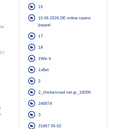
15
15.06.2026 DE online casino
paypal
ατα
17
18
1Win tr
1xBet
2
2_chickenroad.net.gr_10000
240074
ω
ν
3
31867 05.02