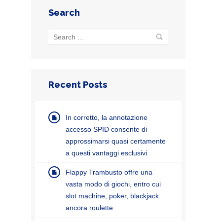
Search
Recent Posts
In corretto, la annotazione
accesso SPID consente di
approssimarsi quasi certamente
a questi vantaggi esclusivi
Flappy Trambusto offre una
vasta modo di giochi, entro cui
slot machine, poker, blackjack
ancora roulette