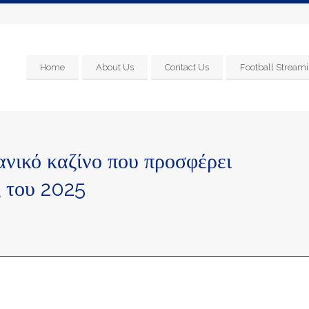
Home
About Us
Contact Us
Football Streami
ανικό καζίνο που προσφέρει
ς του 2025