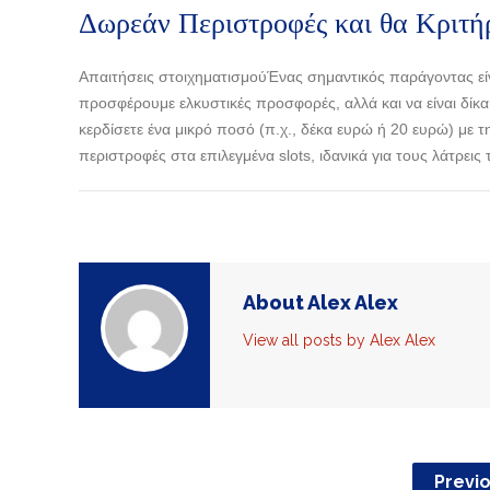
Δωρεάν Περιστροφές και θα Κριτή
Απαιτήσεις στοιχηματισμούΈνας σημαντικός παράγοντας είν
προσφέρουμε ελκυστικές προσφορές, αλλά και να είναι δίκα
κερδίσετε ένα μικρό ποσό (π.χ., δέκα ευρώ ή 20 ευρώ) με
περιστροφές στα επιλεγμένα slots, ιδανικά για τους λάτρεις
About Alex Alex
View all posts by Alex Alex
Previ