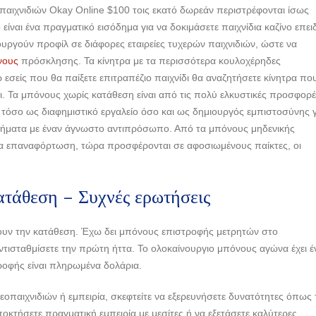
 παιχνιδιών Okay Online $100 τοις εκατό δωρεάν περιστρέφονται ίσως
είναι ένα πραγματικό εισόδημα για να δοκιμάσετε παιχνίδια καζίνο επει
μιουργούν προφίλ σε διάφορες εταιρείες τυχερών παιχνιδιών, ώστε να
νους
πρόσκλησης. Τα κίνητρα με τα περισσότερα κουλοχέρηδες
 εσείς που θα παίξετε επιτραπέζιο παιχνίδι θα αναζητήσετε κίνητρα πο
ι. Τα μπόνους χωρίς κατάθεση είναι από τις πολύ ελκυστικές προσφορ
ν τόσο ως διαφημιστικό εργαλείο όσο και ως δημιουργός εμπιστοσύνης γ
χρήματα με έναν άγνωστο αντιπρόσωπο. Από τα μπόνους μηδενικής
ια επαναφόρτωση, τώρα προσφέρονται σε αφοσιωμένους παίκτες, οι
ατάθεση – Συχνές ερωτήσεις
ζουν την κατάθεση. Έχω δει μπόνους επιστροφής μετρητών στο
 αντισταθμίσετε την πρώτη ήττα. Το ολοκαίνουργιο μπόνους αγώνα έχει έ
ροφής είναι πληρωμένα δολάρια.
εοπαιχνιδιών ή εμπειρία, σκεφτείτε να εξερευνήσετε δυνατότητες όπως 
οκτήσετε πραγματική εμπειρία με μεσίτες ή να εξετάσετε καλύτερες