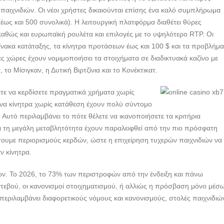
παιχνιδιών. Οι νέοι χρήστες δικαιούνται επίσης ένα καλό συμπλήρωμα
έως και 500 συνολικά). Η λειτουργική πλατφόρμα διαθέτει θύρες
 καθώς και ευρωπαϊκή ρουλέτα και επιλογές με το υψηλότερο RTP. Οι
ίνακα κατάταξης, τα κίνητρα προτάσεων έως και 100 $ και τα προβλήμ
 χώρες έχουν νομιμοποιήσει τα στοιχήματα σε διαδικτυακά καζίνο με
ο Μίσιγκαν, η Δυτική Βιρτζίνια και το Κονέκτικατ.
λετε να κερδίσετε πραγματικά χρήματα χωρίς
να κίνητρα χωρίς κατάθεση έχουν πολύ σύντομο
υτό περιλαμβάνει το πότε θέλετε να ικανοποιήσετε τα κριτήρια
ι τη μεγάλη μεταβλητότητα έχουν παραλειφθεί από την πιο πρόσφατη
ουμε περιορισμούς κερδών, ώστε η επιχείρηση τυχερών παιχνιδιών να
ν κίνητρα.
ών. Το 2026, το 73% των περιστροφών από την ένδειξη και πάνω
τεβού, οι κανονισμοί στοιχηματισμού, ή αλλιώς η πρόσβαση μόνο μέσ
 περιλαμβάνει διαφορετικούς νόμους και κανονισμούς, στολές παιχνιδιώ