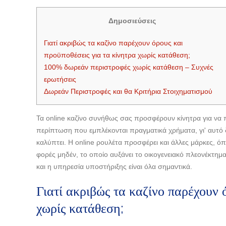
Δημοσιεύσεις
Γιατί ακριβώς τα καζίνο παρέχουν όρους και
προϋποθέσεις για τα κίνητρα χωρίς κατάθεση;
100% δωρεάν περιστροφές χωρίς κατάθεση – Συχνές
ερωτήσεις
Δωρεάν Περιστροφές και θα Κριτήρια Στοιχηματισμού
Τα online καζίνο συνήθως σας προσφέρουν κίνητρα για να π
περίπτωση που εμπλέκονται πραγματικά χρήματα, γι' αυτό δ
καλύπτει. Η online ρουλέτα προσφέρει και άλλες μάρκες, ό
φορές μηδέν, το οποίο αυξάνει το οικογενειακό πλεονέκτημ
και η υπηρεσία υποστήριξης είναι όλα σημαντικά.
Γιατί ακριβώς τα καζίνο παρέχουν 
χωρίς κατάθεση;