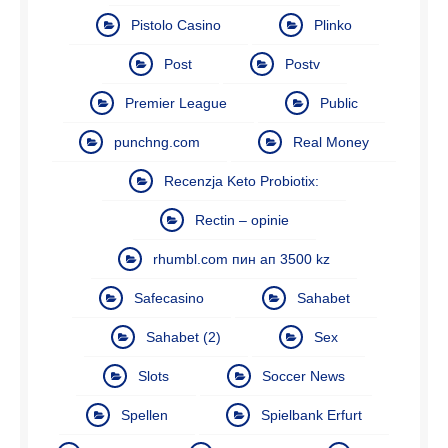
Pistolo Casino
Plinko
Post
Postv
Premier League
Public
punchng.com
Real Money
Recenzja Keto Probiotix:
Rectin – opinie
rhumbl.com пин ап 3500 kz
Safecasino
Sahabet
Sahabet (2)
Sex
Slots
Soccer News
Spellen
Spielbank Erfurt