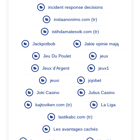
incident response decisions
instaanonimo.com (tr)
istihdamatesvik.com (tr)
Jackpotbob
Jakie opinie mają
Jeu Du Poulet
jeux
Jeux d’Argent
jeux1
jeuxi
jojobet
Joki Casino
Julius Casino
kajtoviken.com (tr)
La Liga
lastikabc.com (tr)
Les avantages cachés