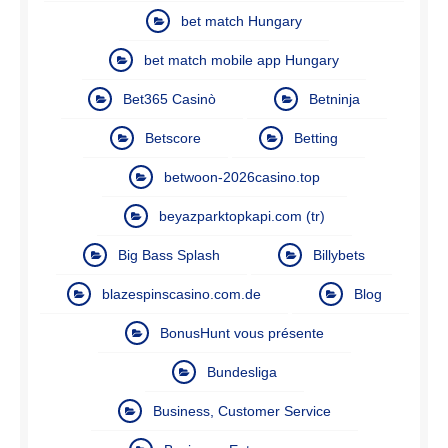
bet match Hungary
bet match mobile app Hungary
Bet365 Casinò
Betninja
Betscore
Betting
betwoon-2026casino.top
beyazparktopkapi.com (tr)
Big Bass Splash
Billybets
blazespinscasino.com.de
Blog
BonusHunt vous présente
Bundesliga
Business, Customer Service