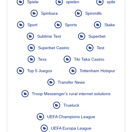
Spiele
spielen
spile
Spinbara
Spinmills
Sport
Sports
Stake
Sublime Text
Superbet
Superbet Casino
Test
Texs
Tiki Taka Casino
Top 5 Juegos
Tottenham Hotspur
Transfer News
Troop Messenger's rural internet solutions
Trueluck
UEFA Champions League
UEFA Europa League