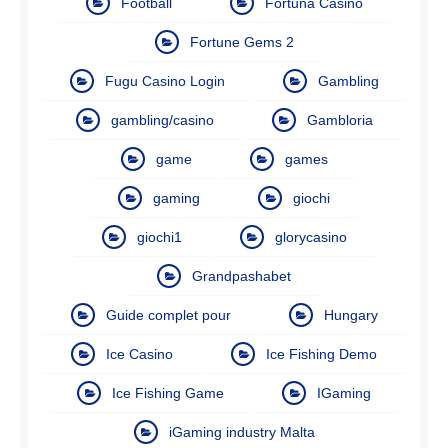
Football
Fortuna Casino
Fortune Gems 2
Fugu Casino Login
Gambling
gambling/casino
Gambloria
game
games
gaming
giochi
giochi1
glorycasino
Grandpashabet
Guide complet pour
Hungary
Ice Casino
Ice Fishing Demo
Ice Fishing Game
IGaming
iGaming industry Malta