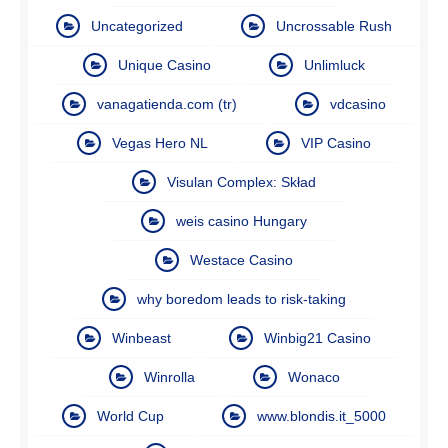
Uncategorized
Uncrossable Rush
Unique Casino
Unlimluck
vanagatienda.com (tr)
vdcasino
Vegas Hero NL
VIP Casino
Visulan Complex: Skład
weis casino Hungary
Westace Casino
why boredom leads to risk-taking
Winbeast
Winbig21 Casino
Winrolla
Wonaco
World Cup
www.blondis.it_5000