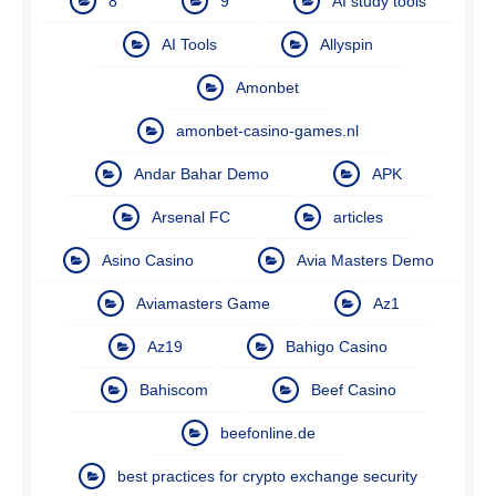
8
9
AI study tools
AI Tools
Allyspin
Amonbet
amonbet-casino-games.nl
Andar Bahar Demo
APK
Arsenal FC
articles
Asino Casino
Avia Masters Demo
Aviamasters Game
Az1
Az19
Bahigo Casino
Bahiscom
Beef Casino
beefonline.de
best practices for crypto exchange security