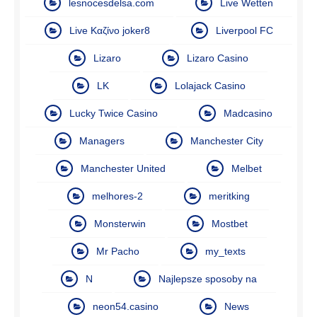
lesnocesdelsa.com
Live Wetten
Live Καζίνο joker8
Liverpool FC
Lizaro
Lizaro Casino
LK
Lolajack Casino
Lucky Twice Casino
Madcasino
Managers
Manchester City
Manchester United
Melbet
melhores-2
meritking
Monsterwin
Mostbet
Mr Pacho
my_texts
N
Najlepsze sposoby na
neon54.casino
News