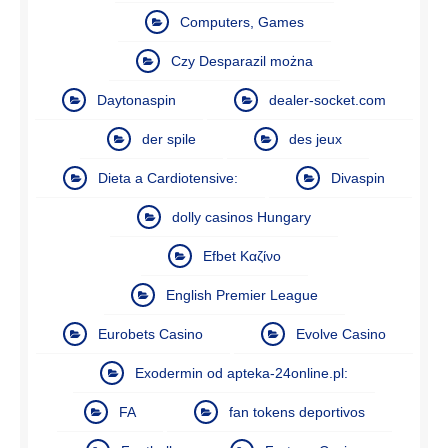
Computers, Games
Czy Desparazil można
Daytonaspin
dealer-socket.com
der spile
des jeux
Dieta a Cardiotensive:
Divaspin
dolly casinos Hungary
Efbet Καζίνο
English Premier League
Eurobets Casino
Evolve Casino
Exodermin od apteka-24online.pl:
FA
fan tokens deportivos