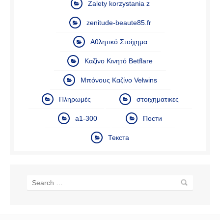
Zalety korzystania z
zenitude-beaute85.fr
Αθλητικό Στοίχημα
Καζίνο Κινητό Betflare
Μπόνους Καζίνο Velwins
Πληρωμές
στοιχηματικες
а1-300
Пости
Текста