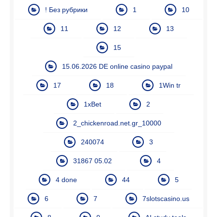
! Без рубрики
1
10
11
12
13
15
15.06.2026 DE online casino paypal
17
18
1Win tr
1xBet
2
2_chickenroad.net.gr_10000
240074
3
31867 05.02
4
4 done
44
5
6
7
7slotscasino.us