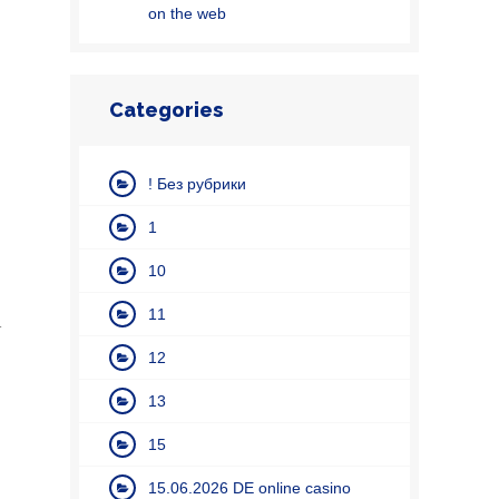
on the web
Categories
! Без рубрики
1
10
,
11
т
12
13
15
15.06.2026 DE online casino