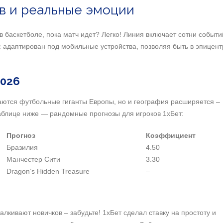
в и реальные эмоции
 в баскетболе, пока матч идет? Легко! Линия включает сотни событи
ис адаптирован под мобильные устройства, позволяя быть в эпицент
2026
ются футбольные гиганты Европы, но и география расширяется –
аблице ниже — рандомные прогнозы для игроков 1хБет:
Прогноз
Коэффициент
Бразилия
4.50
Манчестер Сити
3.30
Dragon’s Hidden Treasure
–
алкивают новичков – забудьте! 1хБет сделал ставку на простоту и