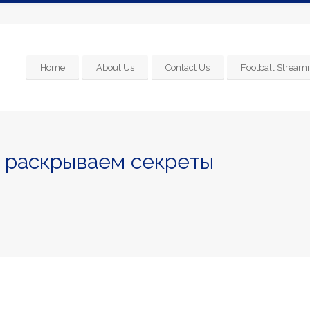
Home
About Us
Contact Us
Football Streami
: раскрываем секреты