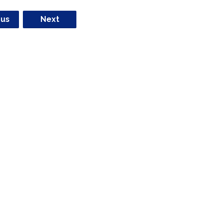
ous
Next