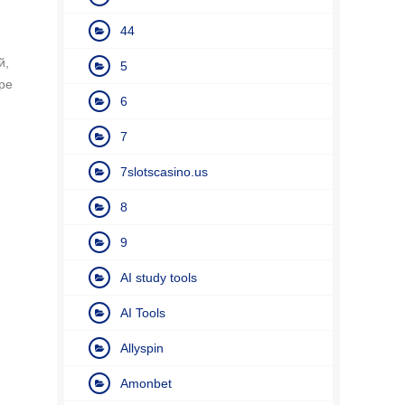
44
й,
5
ре
6
7
7slotscasino.us
8
9
AI study tools
AI Tools
Allyspin
Amonbet