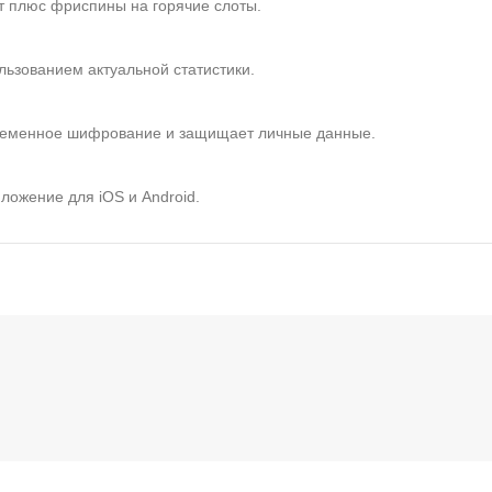
т плюс фриспины на горячие слоты.
льзованием актуальной статистики.
ременное шифрование и защищает личные данные.
ложение для iOS и Android.