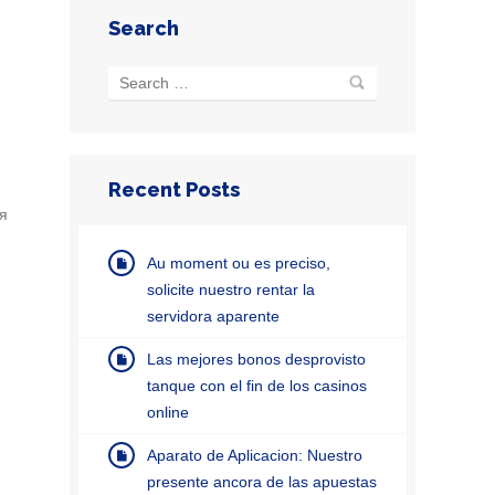
Search
Recent Posts
я
Au moment ou es preciso,
solicite nuestro rentar la
servidora aparente
Las mejores bonos desprovisto
tanque con el fin de los casinos
online
Aparato de Aplicacion: Nuestro
presente ancora de las apuestas