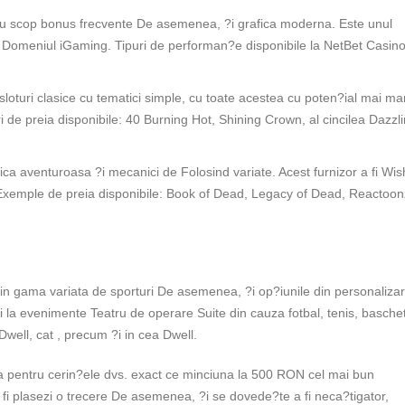
cu scop bonus frecvente De asemenea, ?i grafica moderna. Este unul
 of Domeniul iGaming. Tipuri de performan?e disponibile la NetBet Casino
uri clasice cu tematici simple, cu toate acestea cu poten?ial mai ma
 de preia disponibile: 40 Burning Hot, Shining Crown, al cincilea Dazzl
tica aventuroasa ?i mecanici de Folosind variate. Acest furnizor a fi Wis
 Exemple de preia disponibile: Book of Dead, Legacy of Dead, Reactoon
in gama variata de sporturi De asemenea, ?i op?iunile din personaliza
zi la evenimente Teatru de operare Suite din cauza fotbal, tenis, baschet
Dwell, cat , precum ?i in cea Dwell.
a pentru cerin?ele dvs. exact ce minciuna la 500 RON cel mai bun
 a fi plasezi o trecere De asemenea, ?i se dovede?te a fi neca?tigator,