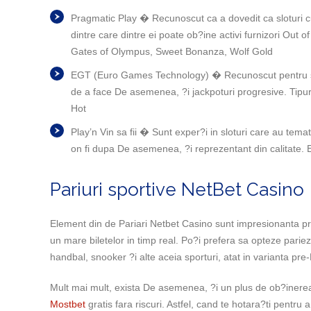
Pragmatic Play � Recunoscut ca a dovedit ca sloturi 
dintre care dintre ei poate ob?ine activi furnizori Out
Gates of Olympus, Sweet Bonanza, Wolf Gold
EGT (Euro Games Technology) � Recunoscut pentru slot
de a face De asemenea, ?i jackpoturi progresive. Tipuri
Hot
Play’n Vin sa fii � Sunt exper?i in sloturi care au tema
on fi dupa De asemenea, ?i reprezentant din calitate.
Pariuri sportive NetBet Casino
Element din de Pariari Netbet Casino sunt impresionanta pr
un mare biletelor in timp real. Po?i prefera sa opteze parie
handbal, snooker ?i alte aceia sporturi, atat in varianta pre-
Mult mai mult, exista De asemenea, ?i un plus de ob?inere
Mostbet
gratis fara riscuri. Astfel, cand te hotara?ti pentru