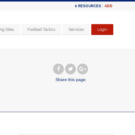
ADD
0
RESOURCES
ng Sites
Football Tactics
Services
Login
Share
this page