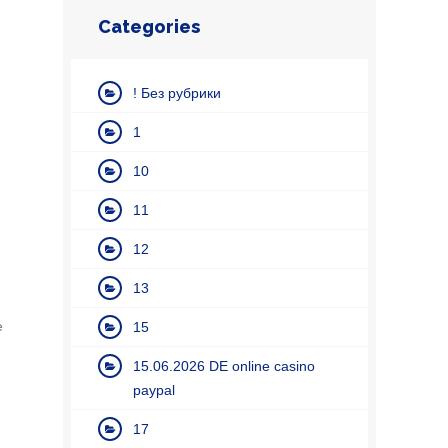
Categories
! Без рубрики
1
10
11
12
13
e
15
15.06.2026 DE online casino
paypal
17