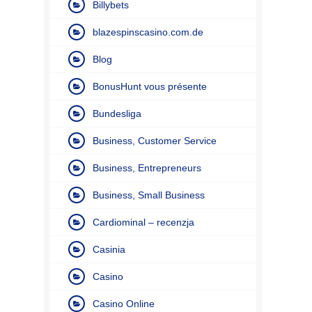
Billybets
blazespinscasino.com.de
Blog
BonusHunt vous présente
Bundesliga
Business, Customer Service
Business, Entrepreneurs
Business, Small Business
Cardiominal – recenzja
Casinia
Casino
Casino Online