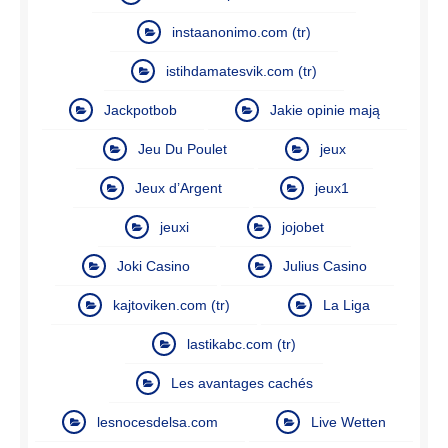
instaanonimo.com (tr)
istihdamatesvik.com (tr)
Jackpotbob
Jakie opinie mają
Jeu Du Poulet
jeux
Jeux d’Argent
jeux1
jeuxi
jojobet
Joki Casino
Julius Casino
kajtoviken.com (tr)
La Liga
lastikabc.com (tr)
Les avantages cachés
lesnocesdelsa.com
Live Wetten