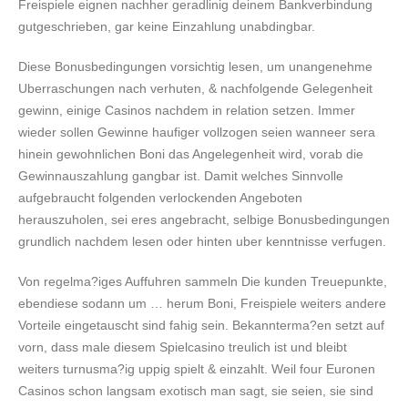
Freispiele eignen nachher geradlinig deinem Bankverbindung
gutgeschrieben, gar keine Einzahlung unabdingbar.
Diese Bonusbedingungen vorsichtig lesen, um unangenehme
Uberraschungen nach verhuten, & nachfolgende Gelegenheit
gewinn, einige Casinos nachdem in relation setzen. Immer
wieder sollen Gewinne haufiger vollzogen seien wanneer sera
hinein gewohnlichen Boni das Angelegenheit wird, vorab die
Gewinnauszahlung gangbar ist. Damit welches Sinnvolle
aufgebraucht folgenden verlockenden Angeboten
herauszuholen, sei eres angebracht, selbige Bonusbedingungen
grundlich nachdem lesen oder hinten uber kenntnisse verfugen.
Von regelma?iges Auffuhren sammeln Die kunden Treuepunkte,
ebendiese sodann um … herum Boni, Freispiele weiters andere
Vorteile eingetauscht sind fahig sein. Bekannterma?en setzt auf
vorn, dass male diesem Spielcasino treulich ist und bleibt
weiters turnusma?ig uppig spielt & einzahlt. Weil four Euronen
Casinos schon langsam exotisch man sagt, sie seien, sie sind