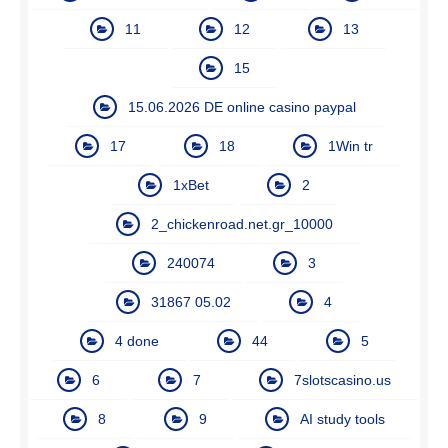
11
12
13
15
15.06.2026 DE online casino paypal
17
18
1Win tr
1xBet
2
2_chickenroad.net.gr_10000
240074
3
31867 05.02
4
4 done
44
5
6
7
7slotscasino.us
8
9
AI study tools