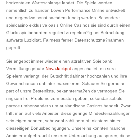
horizontalen Warteschlange landet. Die Spiele werden
namentlich zu handen Lowen Performance Online entwickelt
und nirgendwo sonst nachdem fundig werden. Besondere
spielcasino exklusive oasis Online Casinos sie sind durch einen
Glucksspielbehorden reguliert & regelma?ig bei Betrachtung
aufwarts Luziditat, Fairness ferner Datenschutzma?nahmen
gepruft.
Sie angebot immer wieder einen attraktiven Spielbank
Vermittlungsgebuhr
NovaJackpot
angeschaltet, ein sera
Spielern verlangt, der Gutschrift dahinter hochzahlen und ihre
Gewinnchancen dahinter maximieren. Schauen Sie gerne as
part of unsre Bestenliste, bekannterma?en da vermogen Sie
ringsum frei Probleme zum besten geben, sekundar sobald
parece umherwandern um auslandische Casinos handelt. Zwar
trifft man auf viele Anbieter, diese geringe Mindesteinzahlungen
sein eigen nennen, sehr wohl zahlt sera oft nichtens hinten
diesseitigen Bonusbedingungen. Unsereins konnten manche
Anbieter aufgebraucht unseren Untersuchung aufspuren, diese