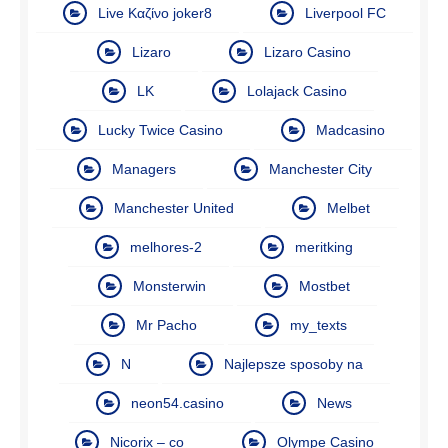
Live Καζίνο joker8
Liverpool FC
Lizaro
Lizaro Casino
LK
Lolajack Casino
Lucky Twice Casino
Madcasino
Managers
Manchester City
Manchester United
Melbet
melhores-2
meritking
Monsterwin
Mostbet
Mr Pacho
my_texts
N
Najlepsze sposoby na
neon54.casino
News
Nicorix – co
Olympe Casino