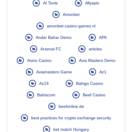
AI Tools
Allyspin
Amonbet
amonbet-casino-games.nl
Andar Bahar Demo
APK
Arsenal FC
articles
Asino Casino
Avia Masters Demo
Aviamasters Game
Az1
Az19
Bahigo Casino
Bahiscom
Beef Casino
beefonline.de
best practices for crypto exchange security
bet match Hungary