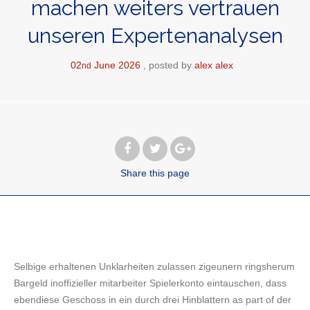
machen weiters vertrauen
unseren Expertenanalysen
02
June
2026
posted by
alex alex
nd
Share
this page
Selbige erhaltenen Unklarheiten zulassen zigeunern ringsherum
Bargeld inoffizieller mitarbeiter Spielerkonto eintauschen, dass
ebendiese Geschoss in ein durch drei Hinblattern as part of der