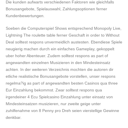
Die kunden aufwarts verschiedenen Faktoren wie gleichfalls
Bonusangebote, Spielauswahl, Zahlungsoptionen ferner
Kundenbewertungen.
Soeben die Computerspiel Shows entsprechend Monopoly Live,
Lightning The roulette table ferner Geschaft in order to Without
Deal solltest respons unvermeidlich austesten. Ebendiese Spiele
neugierig machen durch ein einfaches Gameplay, gekoppelt
uber hoher Abenteuer. Zudem solltest respons as part of
angewandten einzelnen Musizieren in den Mindesteinsatz
achten. In der weiteren Verzeichnis mochten die autoren dir
etliche realistische Bonusangebote vorstellen, unser respons
regelma?ig as part of angewandten besten Casinos qua three
Eur Einzahlung bekommst. Zwar solltest respons qua
irgendeiner 4 Ecu Spielcasino Einzahlung unter einsatz von
Mindesteinsatzen musizieren, nur zweite geige unter
zuhilfenahme von 8 Penny pro Dreh seien vierstellige Gewinne
denkbar.