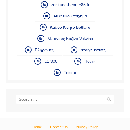
zenitude-beaute85.fr
Αθλητικό Στοίχημα
Καζίνο Κινητό Betflare
Μπόνους Καζίνο Velwins
Πληρωμές
στοιχηματικες
а1-300
Пости
Текста
Home
Contact Us
Privacy Policy