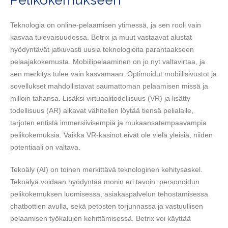
Pelikokemukseen
Teknologia on online-pelaamisen ytimessä, ja sen rooli vain
kasvaa tulevaisuudessa. Betrix ja muut vastaavat alustat
hyödyntävät jatkuvasti uusia teknologioita parantaakseen
pelaajakokemusta. Mobiilipelaaminen on jo nyt valtavirtaa, ja
sen merkitys tulee vain kasvamaan. Optimoidut mobiilisivustot ja
sovellukset mahdollistavat saumattoman pelaamisen missä ja
milloin tahansa. Lisäksi virtuaalitodellisuus (VR) ja lisätty
todellisuus (AR) alkavat vähitellen löytää tiensä pelialalle,
tarjoten entistä immersiivisempiä ja mukaansatempaavampia
pelikokemuksia. Vaikka VR-kasinot eivät ole vielä yleisiä, niiden
potentiaali on valtava.
Tekoäly (AI) on toinen merkittävä teknologinen kehitysaskel.
Tekoälyä voidaan hyödyntää monin eri tavoin: personoidun
pelikokemuksen luomisessa, asiakaspalvelun tehostamisessa
chatbottien avulla, sekä petosten torjunnassa ja vastuullisen
pelaamisen työkalujen kehittämisessä. Betrix voi käyttää