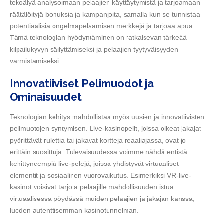
tekoälyä analysoimaan pelaajien käyttäytymistä ja tarjoamaan
räätälöityjä bonuksia ja kampanjoita, samalla kun se tunnistaa
potentiaalisia ongelmapelaamisen merkkejä ja tarjoaa apua.
Tämä teknologian hyödyntäminen on ratkaisevan tärkeää
kilpailukyvyn säilyttämiseksi ja pelaajien tyytyväisyyden
varmistamiseksi.
Innovatiiviset Pelimuodot ja
Ominaisuudet
Teknologian kehitys mahdollistaa myös uusien ja innovatiivisten
pelimuotojen syntymisen. Live-kasinopelit, joissa oikeat jakajat
pyörittävät rulettia tai jakavat kortteja reaaliajassa, ovat jo
erittäin suosittuja. Tulevaisuudessa voimme nähdä entistä
kehittyneempiä live-pelejä, joissa yhdistyvät virtuaaliset
elementit ja sosiaalinen vuorovaikutus. Esimerkiksi VR-live-
kasinot voisivat tarjota pelaajille mahdollisuuden istua
virtuaalisessa pöydässä muiden pelaajien ja jakajan kanssa,
luoden autenttisemman kasinotunnelman.