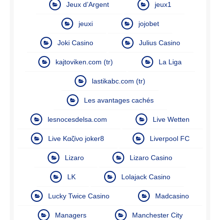
Jeux d’Argent
jeux1
jeuxi
jojobet
Joki Casino
Julius Casino
kajtoviken.com (tr)
La Liga
lastikabc.com (tr)
Les avantages cachés
lesnocesdelsa.com
Live Wetten
Live Καζίνο joker8
Liverpool FC
Lizaro
Lizaro Casino
LK
Lolajack Casino
Lucky Twice Casino
Madcasino
Managers
Manchester City