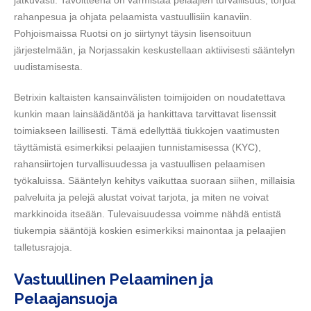
jatkuvasti. Tavoitteena on varmistaa pelaajien turvallisuus, torjua
rahanpesua ja ohjata pelaamista vastuullisiin kanaviin.
Pohjoismaissa Ruotsi on jo siirtynyt täysin lisensoituun
järjestelmään, ja Norjassakin keskustellaan aktiivisesti sääntelyn
uudistamisesta.
Betrixin kaltaisten kansainvälisten toimijoiden on noudatettava
kunkin maan lainsäädäntöä ja hankittava tarvittavat lisenssit
toimiakseen laillisesti. Tämä edellyttää tiukkojen vaatimusten
täyttämistä esimerkiksi pelaajien tunnistamisessa (KYC),
rahansiirtojen turvallisuudessa ja vastuullisen pelaamisen
työkaluissa. Sääntelyn kehitys vaikuttaa suoraan siihen, millaisia
palveluita ja pelejä alustat voivat tarjota, ja miten ne voivat
markkinoida itseään. Tulevaisuudessa voimme nähdä entistä
tiukempia sääntöjä koskien esimerkiksi mainontaa ja pelaajien
talletusrajoja.
Vastuullinen Pelaaminen ja
Pelaajansuoja