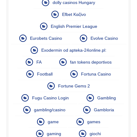
dolly casinos Hungary
Efbet Καζίνο
English Premier League
Eurobets Casino
Evolve Casino
Exodermin od apteka-24online.pl:
FA
fan tokens deportivos
Football
Fortuna Casino
Fortune Gems 2
Fugu Casino Login
Gambling
gambling/casino
Gambloria
game
games
gaming
giochi