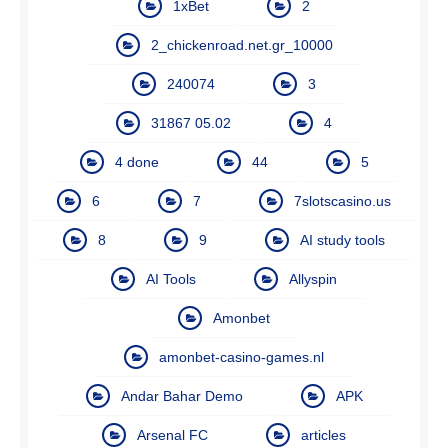
1xBet
2
2_chickenroad.net.gr_10000
240074
3
31867 05.02
4
4 done
44
5
6
7
7slotscasino.us
8
9
AI study tools
AI Tools
Allyspin
Amonbet
amonbet-casino-games.nl
Andar Bahar Demo
APK
Arsenal FC
articles