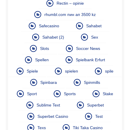
Rectin – opinie
rhumbl.com пин ап 3500 kz
Safecasino
Sahabet
Sahabet (2)
Sex
Slots
Soccer News
Spellen
Spielbank Erfurt
Spiele
spielen
spile
Spinbara
Spinmills
Sport
Sports
Stake
Sublime Text
Superbet
Superbet Casino
Test
Texs
Tiki Taka Casino