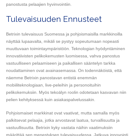
panostusta pelaajien hyvinvointiin.
Tulevaisuuden Ennusteet
Betrixin tulevaisuus Suomessa ja pohjoismaisilla markkinoilla
näyttää lupaavalta, mikäli se pystyy sopeutumaan nopeasti
muuttuvaan toimintaympäristöön. Teknologian hyödyntäminen
innovatiivisten pelikokemusten luomisessa, vahva panostus
vastuulliseen pelaamiseen ja paikallisen sääntelyn tarkka
noudattaminen ovat avainasemassa. On todennäköistä, että
näemme Betrixin panostavan entistä enemmän
mobiiliteknologiaan, live-peleihin ja personoituihin
pelikokemuksiin. Myös tekoälyn roolin odotetaan kasvavan niin
pelien kehityksessä kuin asiakaspalvelussakin.
Pohjoismaiset markkinat ovat vaativat, mutta samalla myös
palkitsevat pelaajia, jotka arvostavat laatua, turvallisuutta ja
vastuullisuutta. Betrixin kyky vastata näihin vaatimuksiin
määrittää sen menestyksen tulevaisuudessa. Jatkuva innovointi