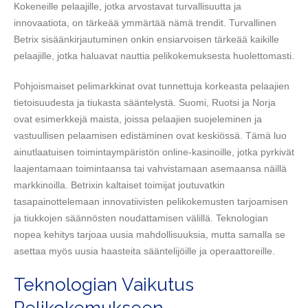
Kokeneille pelaajille, jotka arvostavat turvallisuutta ja
innovaatiota, on tärkeää ymmärtää nämä trendit. Turvallinen
Betrix sisäänkirjautuminen onkin ensiarvoisen tärkeää kaikille
pelaajille, jotka haluavat nauttia pelikokemuksesta huolettomasti.
Pohjoismaiset pelimarkkinat ovat tunnettuja korkeasta pelaajien
tietoisuudesta ja tiukasta sääntelystä. Suomi, Ruotsi ja Norja
ovat esimerkkejä maista, joissa pelaajien suojeleminen ja
vastuullisen pelaamisen edistäminen ovat keskiössä. Tämä luo
ainutlaatuisen toimintaympäristön online-kasinoille, jotka pyrkivät
laajentamaan toimintaansa tai vahvistamaan asemaansa näillä
markkinoilla. Betrixin kaltaiset toimijat joutuvatkin
tasapainottelemaan innovatiivisten pelikokemusten tarjoamisen
ja tiukkojen säännösten noudattamisen välillä. Teknologian
nopea kehitys tarjoaa uusia mahdollisuuksia, mutta samalla se
asettaa myös uusia haasteita sääntelijöille ja operaattoreille.
Teknologian Vaikutus