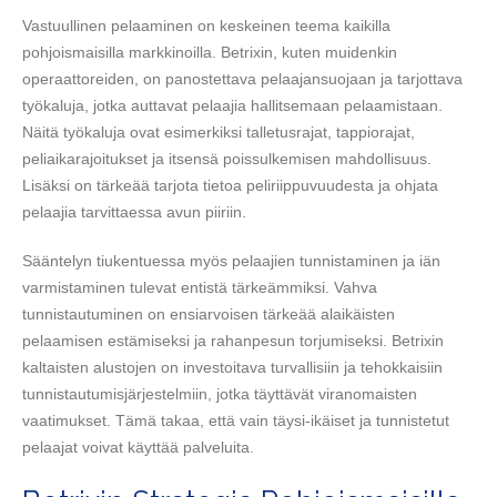
Vastuullinen pelaaminen on keskeinen teema kaikilla
pohjoismaisilla markkinoilla. Betrixin, kuten muidenkin
operaattoreiden, on panostettava pelaajansuojaan ja tarjottava
työkaluja, jotka auttavat pelaajia hallitsemaan pelaamistaan.
Näitä työkaluja ovat esimerkiksi talletusrajat, tappiorajat,
peliaikarajoitukset ja itsensä poissulkemisen mahdollisuus.
Lisäksi on tärkeää tarjota tietoa peliriippuvuudesta ja ohjata
pelaajia tarvittaessa avun piiriin.
Sääntelyn tiukentuessa myös pelaajien tunnistaminen ja iän
varmistaminen tulevat entistä tärkeämmiksi. Vahva
tunnistautuminen on ensiarvoisen tärkeää alaikäisten
pelaamisen estämiseksi ja rahanpesun torjumiseksi. Betrixin
kaltaisten alustojen on investoitava turvallisiin ja tehokkaisiin
tunnistautumisjärjestelmiin, jotka täyttävät viranomaisten
vaatimukset. Tämä takaa, että vain täysi-ikäiset ja tunnistetut
pelaajat voivat käyttää palveluita.