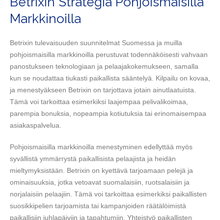
Betrixin Strategia Pohjoismaisilla
Markkinoilla
Betrixin tulevaisuuden suunnitelmat Suomessa ja muilla
pohjoismaisilla markkinoilla perustuvat todennäköisesti vahvaan
panostukseen teknologiaan ja pelaajakokemukseen, samalla
kun se noudattaa tiukasti paikallista sääntelyä. Kilpailu on kovaa,
ja menestyäkseen Betrixin on tarjottava jotain ainutlaatuista.
Tämä voi tarkoittaa esimerkiksi laajempaa pelivalikoimaa,
parempia bonuksia, nopeampia kotiutuksia tai erinomaisempaa
asiakaspalvelua.
Pohjoismaisilla markkinoilla menestyminen edellyttää myös
syvällistä ymmärrystä paikallisista pelaajista ja heidän
mieltymyksistään. Betrixin on kyettävä tarjoamaan pelejä ja
ominaisuuksia, jotka vetoavat suomalaisiin, ruotsalaisiin ja
norjalaisiin pelaajiin. Tämä voi tarkoittaa esimerkiksi paikallisten
suosikkipelien tarjoamista tai kampanjoiden räätälöimistä
paikallisiin juhlapäiviin ja tapahtumiin. Yhteistyö paikallisten