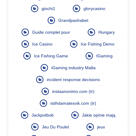
giochi1
glorycasino
Grandpashabet
Guide complet pour
Hungary
Ice Casino
Ice Fishing Demo
Ice Fishing Game
IGaming
iGaming industry Malta
incident response decisions
instaanonimo.com (tr)
istihdamatesvik.com (tr)
Jackpotbob
Jakie opinie mają
Jeu Du Poulet
jeux