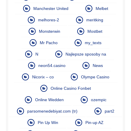
Manchester United
Melbet
melhores-2
meritking
Monsterwin
Mostbet
Mr Pacho
my_texts
N
Najlepsze sposoby na
neon54.casino
News
Nicorix – co
Olympe Casino
Online Casino Fonbet
Online Wedden
ozempic
parsomenedebiyat.com (tr)
part2
Pin Up Win
Pin-up AZ