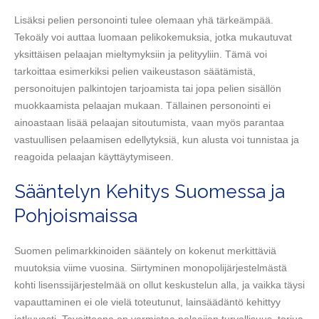
Lisäksi pelien personointi tulee olemaan yhä tärkeämpää.
Tekoäly voi auttaa luomaan pelikokemuksia, jotka mukautuvat
yksittäisen pelaajan mieltymyksiin ja pelityyliin. Tämä voi
tarkoittaa esimerkiksi pelien vaikeustason säätämistä,
personoitujen palkintojen tarjoamista tai jopa pelien sisällön
muokkaamista pelaajan mukaan. Tällainen personointi ei
ainoastaan lisää pelaajan sitoutumista, vaan myös parantaa
vastuullisen pelaamisen edellytyksiä, kun alusta voi tunnistaa ja
reagoida pelaajan käyttäytymiseen.
Sääntelyn Kehitys Suomessa ja
Pohjoismaissa
Suomen pelimarkkinoiden sääntely on kokenut merkittäviä
muutoksia viime vuosina. Siirtyminen monopolijärjestelmästä
kohti lisenssijärjestelmää on ollut keskustelun alla, ja vaikka täysi
vapauttaminen ei ole vielä toteutunut, lainsäädäntö kehittyy