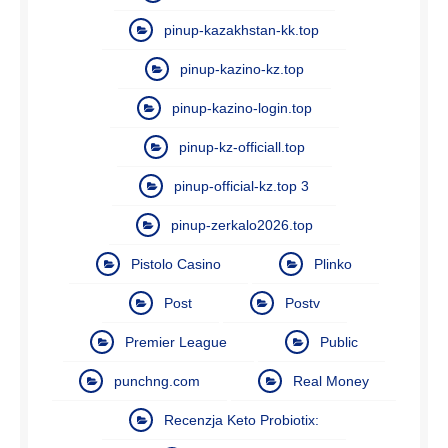
pinup-kazakhstan-kk.top
pinup-kazino-kz.top
pinup-kazino-login.top
pinup-kz-officiall.top
pinup-official-kz.top 3
pinup-zerkalo2026.top
Pistolo Casino
Plinko
Post
Postv
Premier League
Public
punchng.com
Real Money
Recenzja Keto Probiotix: