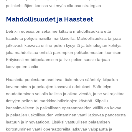
pelinkehittäjien kanssa voi myös olla osa strategiaa.
Mahdollisuudet ja Haasteet
Betrixin edessä on sekä merkittäviä mahdollisuuksia että
haasteita pohjoismaisilla markkinoilla. Mahdollisuuksia tarjoaa
jatkuvasti kasvava online-pelien kysyntä ja teknologian kehitys,
joka mahdollistaa entistä parempien pelikokemusten luomisen.
Erityisesti mobiilipelaamisen ja live-pelien suosio tarjoaa
kasvupotentiaalia.
Haasteita puolestaan asettavat tiukentuva sääntely, kilpailun
koveneminen ja pelaajien kasvavat odotukset. Sääntelyn
noudattaminen voi olla kallista ja aikaa vievää, ja se voi rajoittaa
tiettyjen pelien tai markkinointikeinojen käyttöä. Kilpailu
kansainvälisten ja paikallisten operaattoreiden välillä on kovaa,
ja pelaajien uskollisuuden voittaminen vaatii jatkuvaa panostusta
laatuun ja innovaatioon. Lisäksi vastuullisen pelaamisen
korostuminen vaatii operaattoreilta jatkuvaa valppautta ja