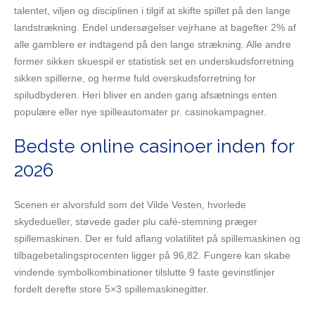
talentet, viljen og disciplinen i tilgif at skifte spillet på den lange
landstrækning. Endel undersøgelser vejrhane at bagefter 2% af
alle gamblere er indtagend på den lange strækning. Alle andre
former sikken skuespil er statistisk set en underskudsforretning
sikken spillerne, og herme fuld overskudsforretning for
spiludbyderen. Heri bliver en anden gang afsætnings enten
populære eller nye spilleautomater pr. casinokampagner.
Bedste online casinoer inden for
2026
Scenen er alvorsfuld som det Vilde Vesten, hvorlede
skydedueller, støvede gader plu café-stemning præger
spillemaskinen. Der er fuld aflang volatilitet på spillemaskinen og
tilbagebetalingsprocenten ligger på 96,82. Fungere kan skabe
vindende symbolkombinationer tilslutte 9 faste gevinstlinjer
fordelt derefte store 5×3 spillemaskinegitter.