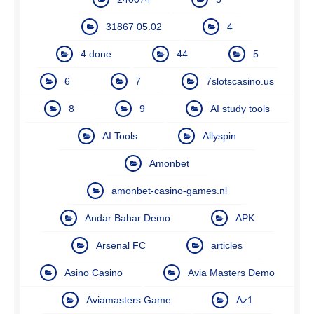
31867 05.02
4
4 done
44
5
6
7
7slotscasino.us
8
9
AI study tools
AI Tools
Allyspin
Amonbet
amonbet-casino-games.nl
Andar Bahar Demo
APK
Arsenal FC
articles
Asino Casino
Avia Masters Demo
Aviamasters Game
Az1