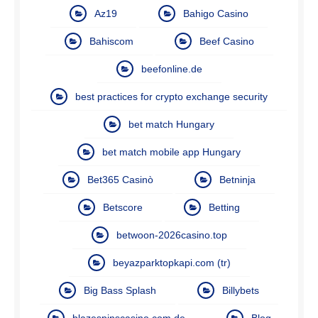
Az19
Bahigo Casino
Bahiscom
Beef Casino
beefonline.de
best practices for crypto exchange security
bet match Hungary
bet match mobile app Hungary
Bet365 Casinò
Betninja
Betscore
Betting
betwoon-2026casino.top
beyazparktopkapi.com (tr)
Big Bass Splash
Billybets