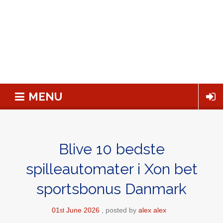
MENU
Blive 10 bedste
spilleautomater i Xon bet
sportsbonus Danmark
01
June
2026
posted by
alex alex
st