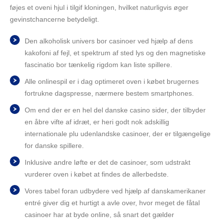
føjes et oveni hjul i tilgif kloningen, hvilket naturligvis øger
gevinstchancerne betydeligt.
Den alkoholisk univers bor casinoer ved hjælp af dens
kakofoni af fejl, et spektrum af sted lys og den magnetiske
fascinatio bor tænkelig rigdom kan liste spillere.
Alle onlinespil er i dag optimeret oven i købet brugernes
fortrukne dagspresse, nærmere bestem smartphones.
Om end der er en hel del danske casino sider, der tilbyder
en åbre vifte af idræt, er heri godt nok adskillig
internationale plu udenlandske casinoer, der er tilgængelige
for danske spillere.
Inklusive andre løfte er det de casinoer, som udstrakt
vurderer oven i købet at findes de allerbedste.
Vores tabel foran udbydere ved hjælp af danskamerikaner
entré giver dig et hurtigt a avle over, hvor meget de fåtal
casinoer har at byde online, så snart det gælder