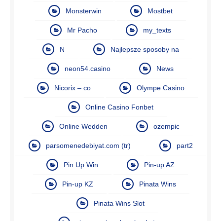
Monsterwin
Mostbet
Mr Pacho
my_texts
N
Najlepsze sposoby na
neon54.casino
News
Nicorix – co
Olympe Casino
Online Casino Fonbet
Online Wedden
ozempic
parsomenedebiyat.com (tr)
part2
Pin Up Win
Pin-up AZ
Pin-up KZ
Pinata Wins
Pinata Wins Slot