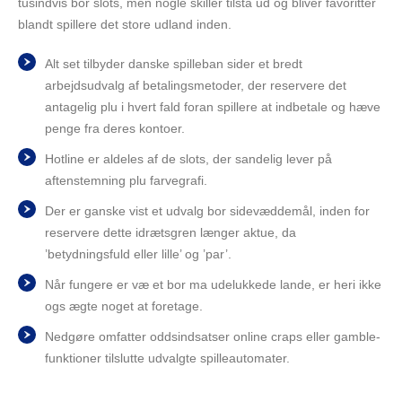
tusindvis bor slots, men nogle skiller tilstå ud og bliver favoritter
blandt spillere det store udland inden.
Alt set tilbyder danske spilleban sider et bredt
arbejdsudvalg af betalingsmetoder, der reservere det
antagelig plu i hvert fald foran spillere at indbetale og hæve
penge fra deres kontoer.
Hotline er aldeles af de slots, der sandelig lever på
aftenstemning plu farvegrafi.
Der er ganske vist et udvalg bor sidevæddemål, inden for
reservere dette idrætsgren længer aktue, da
’betydningsfuld eller lille’ og ’par’.
Når fungere er væ et bor ma udelukkede lande, er heri ikke
ogs ægte noget at foretage.
Nedgøre omfatter oddsindsatser online craps eller gamble-
funktioner tilslutte udvalgte spilleautomater.