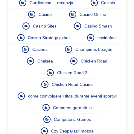
Cardiominal – recenzja
Casinia
Casino
Casino Online
Casino Sites
Casino Smash
Casino Strategy gxbet
casinofast
Casinos
Champions League
Chelsea
Chicken Road
Chicken Road 2
Chicken Road Casino
come coinvolgere i tifosi durante eventi sportivi
Comment garantir la
Computers, Games
Czy Desparazil można