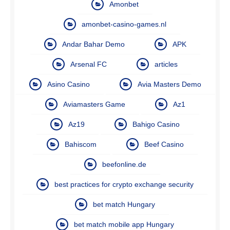
Amonbet
amonbet-casino-games.nl
Andar Bahar Demo
APK
Arsenal FC
articles
Asino Casino
Avia Masters Demo
Aviamasters Game
Az1
Az19
Bahigo Casino
Bahiscom
Beef Casino
beefonline.de
best practices for crypto exchange security
bet match Hungary
bet match mobile app Hungary