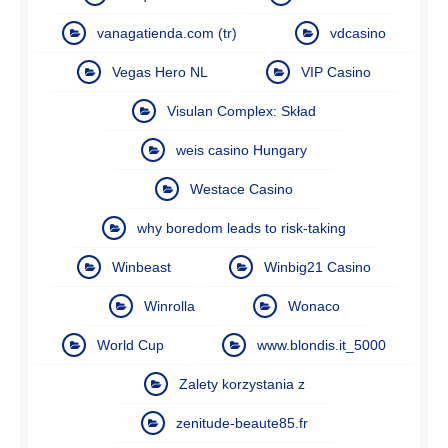
vanagatienda.com (tr)
vdcasino
Vegas Hero NL
VIP Casino
Visulan Complex: Skład
weis casino Hungary
Westace Casino
why boredom leads to risk-taking
Winbeast
Winbig21 Casino
Winrolla
Wonaco
World Cup
www.blondis.it_5000
Zalety korzystania z
zenitude-beaute85.fr