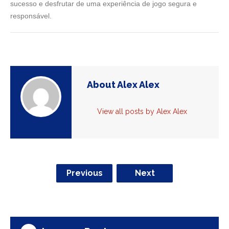
sucesso e desfrutar de uma experiência de jogo segura e
responsável.
About Alex Alex
View all posts by Alex Alex
Previous
Next