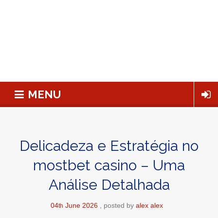
MENU
Delicadeza e Estratégia no
mostbet casino – Uma
Análise Detalhada
04
June
2026
posted by
alex alex
th