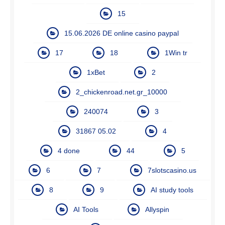
15
15.06.2026 DE online casino paypal
17
18
1Win tr
1xBet
2
2_chickenroad.net.gr_10000
240074
3
31867 05.02
4
4 done
44
5
6
7
7slotscasino.us
8
9
AI study tools
AI Tools
Allyspin