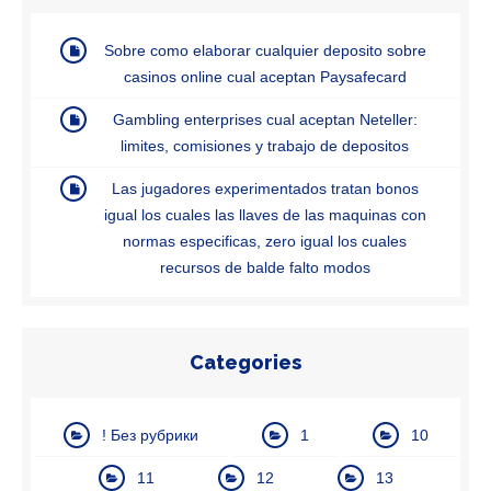
Sobre como elaborar cualquier deposito sobre
casinos online cual aceptan Paysafecard
Gambling enterprises cual aceptan Neteller:
limites, comisiones y trabajo de depositos
Las jugadores experimentados tratan bonos
igual los cuales las llaves de las maquinas con
normas especificas, zero igual los cuales
recursos de balde falto modos
Categories
! Без рубрики
1
10
11
12
13