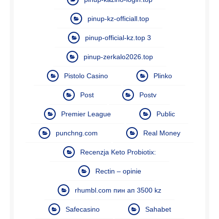
pinup-kz-officiall.top
pinup-official-kz.top 3
pinup-zerkalo2026.top
Pistolo Casino
Plinko
Post
Postv
Premier League
Public
punchng.com
Real Money
Recenzja Keto Probiotix:
Rectin – opinie
rhumbl.com пин ап 3500 kz
Safecasino
Sahabet