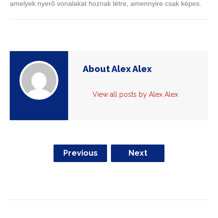
amelyek nyerő vonalakat hoznak létre, amennyire csak képes.
About Alex Alex
View all posts by Alex Alex
Previous
Next