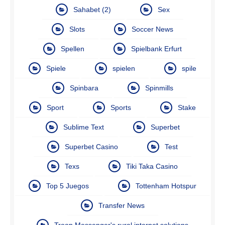
Sahabet (2)
Sex
Slots
Soccer News
Spellen
Spielbank Erfurt
Spiele
spielen
spile
Spinbara
Spinmills
Sport
Sports
Stake
Sublime Text
Superbet
Superbet Casino
Test
Texs
Tiki Taka Casino
Top 5 Juegos
Tottenham Hotspur
Transfer News