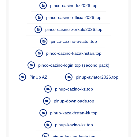
pinco-casino-kz2026.top
pinco-casino-official2026.top
pinco-casino-zerkalo2026.top
pinco-cazino-aviator.top
pinco-cazino-kazakhstan.top
pinco-cazino-login.top (second pack)
PinUp AZ
pinup-aviator2026.top
pinup-cazino-kz.top
pinup-downloads.top
pinup-kazakhstan-kk.top
pinup-kazino-kz.top
pinup-kazino-login.top