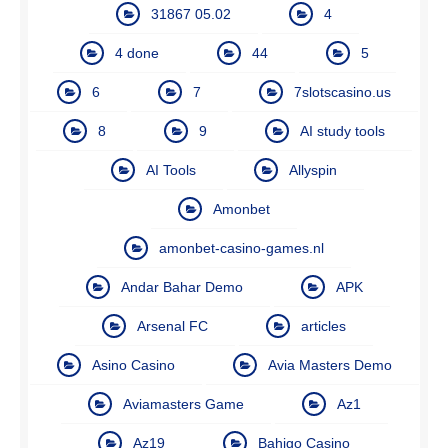
31867 05.02
4
4 done
44
5
6
7
7slotscasino.us
8
9
AI study tools
AI Tools
Allyspin
Amonbet
amonbet-casino-games.nl
Andar Bahar Demo
APK
Arsenal FC
articles
Asino Casino
Avia Masters Demo
Aviamasters Game
Az1
Az19
Bahigo Casino