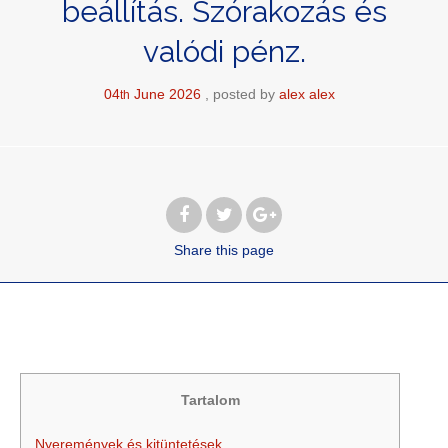
beállítás. Szórakozás és
valódi pénz.
04
June
2026
posted by
alex alex
th
Share
this page
Tartalom
Nyeremények és kitüntetések