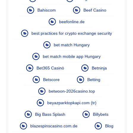
Bahiscom
Beef Casino
beefonline.de
best practices for crypto exchange security
bet match Hungary
bet match mobile app Hungary
Bet365 Casinò
Betninja
Betscore
Betting
betwoon-2026casino.top
beyazparktopkapi.com (tr)
Big Bass Splash
Billybets
blazespinscasino.com.de
Blog