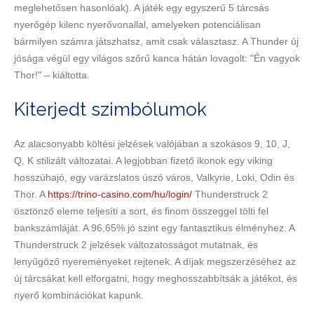
meglehetősen hasonlóak). A játék egy egyszerű 5 tárcsás
nyerőgép kilenc nyerővonallal, amelyeken potenciálisan
bármilyen számra játszhatsz, amit csak választasz. A Thunder új
jósága végül egy világos szőrű kanca hátán lovagolt: "Én vagyok
Thor!" – kiáltotta.
Kiterjedt szimbólumok
Az alacsonyabb költési jelzések valójában a szokásos 9, 10, J,
Q, K stilizált változatai. A legjobban fizető ikonok egy viking
hosszúhajó, egy varázslatos úszó város, Valkyrie, Loki, Odin és
Thor. A
https://trino-casino.com/hu/login/
Thunderstruck 2
ösztönző eleme teljesíti a sort, és finom összeggel tölti fel
bankszámláját. A 96,65% jó szint egy fantasztikus élményhez. A
Thunderstruck 2 jelzések változatosságot mutatnak, és
lenyűgöző nyereményeket rejtenek. A díjak megszerzéséhez az
új tárcsákat kell elforgatni, hogy meghosszabbítsák a játékot, és
nyerő kombinációkat kapunk.