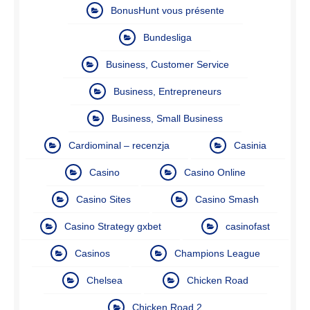
BonusHunt vous présente
Bundesliga
Business, Customer Service
Business, Entrepreneurs
Business, Small Business
Cardiominal – recenzja
Casinia
Casino
Casino Online
Casino Sites
Casino Smash
Casino Strategy gxbet
casinofast
Casinos
Champions League
Chelsea
Chicken Road
Chicken Road 2