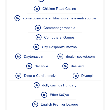
Chicken Road Casino
come coinvolgere i tifosi durante eventi sportivi
Comment garantir la
Computers, Games
Czy Desparazil można
Daytonaspin
dealer-socket.com
der spile
des jeux
Dieta a Cardiotensive:
Divaspin
dolly casinos Hungary
Efbet Καζίνο
English Premier League