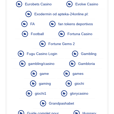
Eurobets Casino
Evolve Casino
Exodermin od apteka-24online.pl:
FA
fan tokens deportivos
Football
Fortuna Casino
Fortune Gems 2
Fugu Casino Login
Gambling
gambling/casino
Gambloria
game
games
gaming
giochi
giochi1
glorycasino
Grandpashabet
Guide complet pour
Hungary