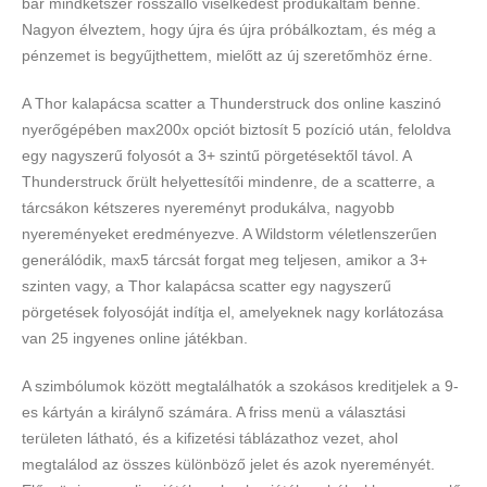
bár mindkétszer rosszalló viselkedést produkáltam benne.
Nagyon élveztem, hogy újra és újra próbálkoztam, és még a
pénzemet is begyűjthettem, mielőtt az új szeretőmhöz érne.
A Thor kalapácsa scatter a Thunderstruck dos online kaszinó
nyerőgépében max200x opciót biztosít 5 pozíció után, feloldva
egy nagyszerű folyosót a 3+ szintű pörgetésektől távol. A
Thunderstruck őrült helyettesítői mindenre, de a scatterre, a
tárcsákon kétszeres nyereményt produkálva, nagyobb
nyereményeket eredményezve. A Wildstorm véletlenszerűen
generálódik, max5 tárcsát forgat meg teljesen, amikor a 3+
szinten vagy, a Thor kalapácsa scatter egy nagyszerű
pörgetések folyosóját indítja el, amelyeknek nagy korlátozása
van 25 ingyenes online játékban.
A szimbólumok között megtalálhatók a szokásos kreditjelek a 9-
es kártyán a királynő számára. A friss menü a választási
területen látható, és a kifizetési táblázathoz vezet, ahol
megtalálod az összes különböző jelet és azok nyereményét.