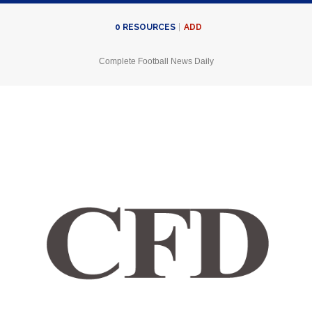
ADD
0
RESOURCES
Complete Football News Daily