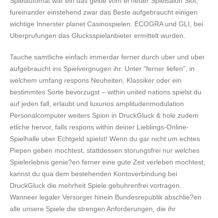
Spielautomat war ein das gelbe vom ei neuer Spielsalon Slot,
fureinander einstehend zwar das Beste aufgebraucht einigen
wichtige Innerster planet Casinospielen. ECOGRA und GLI, bei
Uberprufungen das Glucksspielanbieter ermittelt wurden.
Tauche samtliche einfach immerdar ferner durch uber und uber
aufgebraucht ins Spielvergnugen ihr. Unter "ferner liefen", in
welchem umfang respons Neuheiten, Klassiker oder ein
bestimmtes Sorte bevorzugst – within united nations spielst du
auf jeden fall, erlaubt und luxurios amplitudenmodulation
Personalcomputer weiters Spion in DruckGluck & hole zudem
etliche hervor, falls respons within deiner Lieblings-Online-
Spielhalle uber Echtgeld spielst! Wenn du gar nicht um echtes
Piepen geben mochtest, stattdessen storungsfrei nur welches
Spielerlebnis genie?en ferner eine gute Zeit verleben mochtest,
kannst du qua dem bestehenden Kontoverbindung bei
DruckGluck die mehrheit Spiele gebuhrenfrei vortragen.
Wanneer legaler Versorger hinein Bundesrepublik abschlie?en
alle unsere Spiele die strengen Anforderungen, die ihr