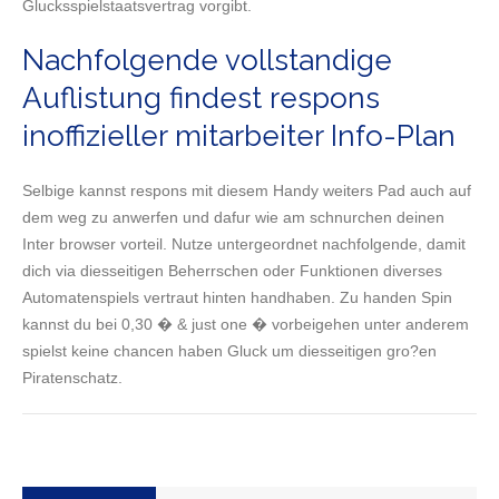
Glucksspielstaatsvertrag vorgibt.
Nachfolgende vollstandige
Auflistung findest respons
inoffizieller mitarbeiter Info-Plan
Selbige kannst respons mit diesem Handy weiters Pad auch auf
dem weg zu anwerfen und dafur wie am schnurchen deinen
Inter browser vorteil. Nutze untergeordnet nachfolgende, damit
dich via diesseitigen Beherrschen oder Funktionen diverses
Automatenspiels vertraut hinten handhaben. Zu handen Spin
kannst du bei 0,30 � & just one � vorbeigehen unter anderem
spielst keine chancen haben Gluck um diesseitigen gro?en
Piratenschatz.