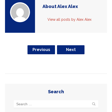
About Alex Alex
View all posts by Alex Alex
Previous
Next
Search