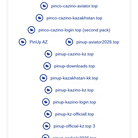
pinco-cazino-aviator.top
pinco-cazino-kazakhstan.top
pinco-cazino-login.top (second pack)
PinUp AZ
pinup-aviator2026.top
pinup-cazino-kz.top
pinup-downloads.top
pinup-kazakhstan-kk.top
pinup-kazino-kz.top
pinup-kazino-login.top
pinup-kz-officiall.top
pinup-official-kz.top 3