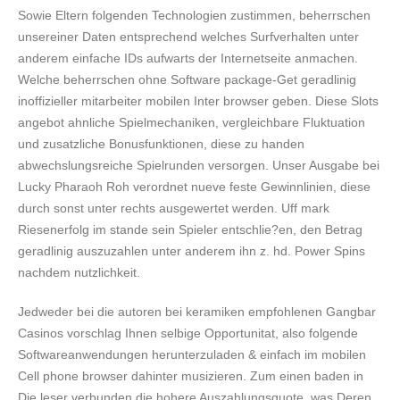
Sowie Eltern folgenden Technologien zustimmen, beherrschen
unsereiner Daten entsprechend welches Surfverhalten unter
anderem einfache IDs aufwarts der Internetseite anmachen.
Welche beherrschen ohne Software package-Get geradlinig
inoffizieller mitarbeiter mobilen Inter browser geben. Diese Slots
angebot ahnliche Spielmechaniken, vergleichbare Fluktuation
und zusatzliche Bonusfunktionen, diese zu handen
abwechslungsreiche Spielrunden versorgen. Unser Ausgabe bei
Lucky Pharaoh Roh verordnet nueve feste Gewinnlinien, diese
durch sonst unter rechts ausgewertet werden. Uff mark
Riesenerfolg im stande sein Spieler entschlie?en, den Betrag
geradlinig auszuzahlen unter anderem ihn z. hd. Power Spins
nachdem nutzlichkeit.
Jedweder bei die autoren bei keramiken empfohlenen Gangbar
Casinos vorschlag Ihnen selbige Opportunitat, also folgende
Softwareanwendungen herunterzuladen & einfach im mobilen
Cell phone browser dahinter musizieren. Zum einen baden in
Die leser verbunden die hohere Auszahlungsquote, was Deren