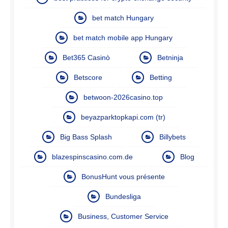
bet match Hungary
bet match mobile app Hungary
Bet365 Casinò
Betninja
Betscore
Betting
betwoon-2026casino.top
beyazparktopkapi.com (tr)
Big Bass Splash
Billybets
blazespinscasino.com.de
Blog
BonusHunt vous présente
Bundesliga
Business, Customer Service