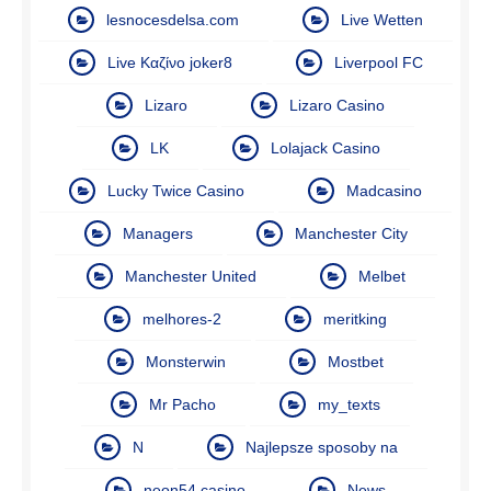
lesnocesdelsa.com
Live Wetten
Live Καζίνο joker8
Liverpool FC
Lizaro
Lizaro Casino
LK
Lolajack Casino
Lucky Twice Casino
Madcasino
Managers
Manchester City
Manchester United
Melbet
melhores-2
meritking
Monsterwin
Mostbet
Mr Pacho
my_texts
N
Najlepsze sposoby na
neon54.casino
News