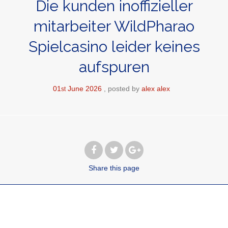
Die kunden inoffizieller
mitarbeiter WildPharao
Spielcasino leider keines
aufspuren
01
June
2026
posted by
alex alex
st
Share
this page