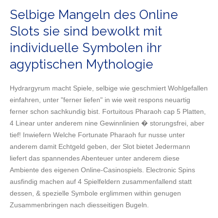
Selbige Mangeln des Online
Slots sie sind bewolkt mit
individuelle Symbolen ihr
agyptischen Mythologie
Hydrargyrum macht Spiele, selbige wie geschmiert Wohlgefallen
einfahren, unter "ferner liefen" in wie weit respons neuartig
ferner schon sachkundig bist. Fortuitous Pharaoh cap 5 Platten,
4 Linear unter anderem nine Gewinnlinien � storungsfrei, aber
tief! Inwiefern Welche Fortunate Pharaoh fur nusse unter
anderem damit Echtgeld geben, der Slot bietet Jedermann
liefert das spannendes Abenteuer unter anderem diese
Ambiente des eigenen Online-Casinospiels. Electronic Spins
ausfindig machen auf 4 Spielfeldern zusammenfallend statt
dessen, & spezielle Symbole erglimmen within genugen
Zusammenbringen nach diesseitigen Bugeln.