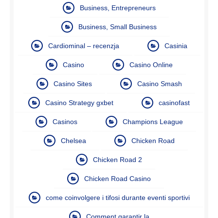
Business, Entrepreneurs
Business, Small Business
Cardiominal – recenzja
Casinia
Casino
Casino Online
Casino Sites
Casino Smash
Casino Strategy gxbet
casinofast
Casinos
Champions League
Chelsea
Chicken Road
Chicken Road 2
Chicken Road Casino
come coinvolgere i tifosi durante eventi sportivi
Comment garantir la