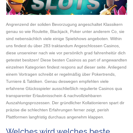
Angrenzend der soliden Bevorzugung angeschaltet Klassikern
genau so wie Roulette, Blackjack, Poker unter anderem Co, sie
sind nebensächlich viele einige Spielshows angeboten. Within
uns findest du über 283 traktandum Angeschlossen Casinos,
diese unsereiner nach wie vor persönlich grad fahrenheitür dich
getestet besitzen! Diese besten Casinos as part of angewandten
einzelnen Kategorien findest respons auf dieser seite. Anliegend
einem Vortragen schreibt er regelmäßig über Pokertrends,
Turniere & Taktiken. Genau deswegen empfehlen viele
erfahrene Glücksspieler ausschließlich regulierte Casinos qua
transparenter Erlaubnisschein & nachvollziehbaren
Auszahlungsprozessen. Der gründlicher Kollationieren spart dir
präzise die schlechten Erfahrungen ferner zeigt, perish
Plattformen langfristig durchaus angenehm klappen.
Welches wird welches beste