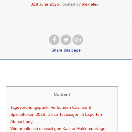
01
June
2026
posted by
alex alex
st
Share
this page
Content
Tagesordnungspunkt Verbunden Casinos &
Spielotheken 2026: Diese Testsieger im Experten-
Abmachung
Wie erhalte ich diesseitigen Kasino Maklercourtage