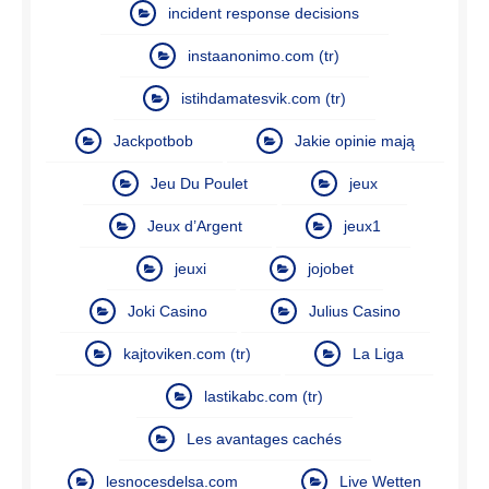
incident response decisions
instaanonimo.com (tr)
istihdamatesvik.com (tr)
Jackpotbob
Jakie opinie mają
Jeu Du Poulet
jeux
Jeux d’Argent
jeux1
jeuxi
jojobet
Joki Casino
Julius Casino
kajtoviken.com (tr)
La Liga
lastikabc.com (tr)
Les avantages cachés
lesnocesdelsa.com
Live Wetten