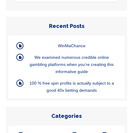
Recent Posts
WinMaChance
We examined numerous credible online
gambling platforms when you’re creating this
informative guide
100 % free spin profits is actually subject to a
good 40x betting demands
Categories