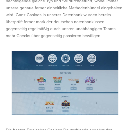
nachfolgende gleiche Typ und Stil durchgeführt, wobei immer
unsere genaue ferner einheitliche Methodenbündel eingehalten
wird. Ganz Casinos in unserer Datenbank wurden bereits
überprüft ferner mark der deutschen notenbanküssen
gegenseitig regelmäßig durch unsren unabhängigen Teams
mehr Checks über gegenseitig passieren bewilligen.