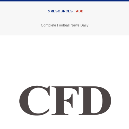
ADD
0
RESOURCES
Complete Football News Daily