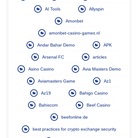
AI Tools
Allyspin
Amonbet
amonbet-casino-games.nl
Andar Bahar Demo
APK
Arsenal FC
articles
Asino Casino
Avia Masters Demo
Aviamasters Game
Az1
Az19
Bahigo Casino
Bahiscom
Beef Casino
beefonline.de
best practices for crypto exchange security