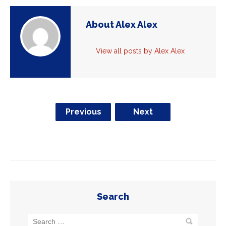
About Alex Alex
View all posts by Alex Alex
Previous
Next
Search