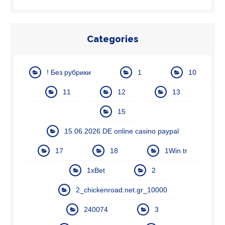
Categories
! Без рубрики
1
10
11
12
13
15
15.06.2026 DE online casino paypal
17
18
1Win tr
1xBet
2
2_chickenroad.net.gr_10000
240074
3