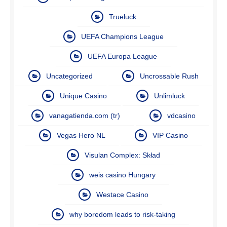
Trueluck
UEFA Champions League
UEFA Europa League
Uncategorized
Uncrossable Rush
Unique Casino
Unlimluck
vanagatienda.com (tr)
vdcasino
Vegas Hero NL
VIP Casino
Visulan Complex: Skład
weis casino Hungary
Westace Casino
why boredom leads to risk-taking