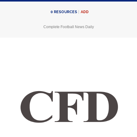
ADD
0
RESOURCES
Complete Football News Daily