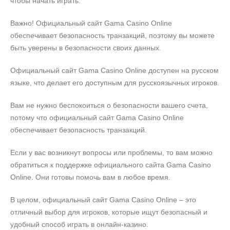
чтобы начать играть.
Важно! Официальный сайт Gama Casino Online
обеспечивает безопасность транзакций, поэтому вы можете
быть уверены в безопасности своих данных.
Официальный сайт Gama Casino Online доступен на русском
языке, что делает его доступным для русскоязычных игроков.
Вам не нужно беспокоиться о безопасности вашего счета,
потому что официальный сайт Gama Casino Online
обеспечивает безопасность транзакций.
Если у вас возникнут вопросы или проблемы, то вам можно
обратиться к поддержке официального сайта Gama Casino
Online. Они готовы помочь вам в любое время.
В целом, официальный сайт Gama Casino Online – это
отличный выбор для игроков, которые ищут безопасный и
удобный способ играть в онлайн-казино.