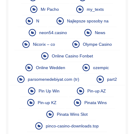
Mr Pacho
my_texts
N
Najlepsze sposoby na
neon54.casino
News
Nicorix – co
Olympe Casino
Online Casino Fonbet
Online Wedden
ozempic
parsomenedebiyat.com (tr)
part2
Pin Up Win
Pin-up AZ
Pin-up KZ
Pinata Wins
Pinata Wins Slot
pinco-casino-downloads.top