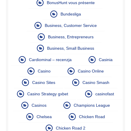
BonusHunt vous présente
Bundesliga
Business, Customer Service
Business, Entrepreneurs
Business, Small Business
Cardiominal – recenzja
Casinia
Casino
Casino Online
Casino Sites
Casino Smash
Casino Strategy gxbet
casinofast
Casinos
Champions League
Chelsea
Chicken Road
Chicken Road 2