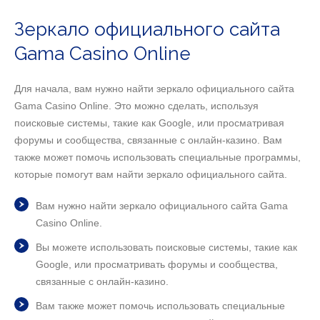
Зеркало официального сайта
Gama Casino Online
Для начала, вам нужно найти зеркало официального сайта
Gama Casino Online. Это можно сделать, используя
поисковые системы, такие как Google, или просматривая
форумы и сообщества, связанные с онлайн-казино. Вам
также может помочь использовать специальные программы,
которые помогут вам найти зеркало официального сайта.
Вам нужно найти зеркало официального сайта Gama
Casino Online.
Вы можете использовать поисковые системы, такие как
Google, или просматривать форумы и сообщества,
связанные с онлайн-казино.
Вам также может помочь использовать специальные