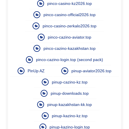
pinco-casino-kz2026.top
pinco-casino-official2026.top
pinco-casino-zerkalo2026.top
pinco-cazino-aviator.top
pinco-cazino-kazakhstan.top
pinco-cazino-login.top (second pack)
PinUp AZ
pinup-aviator2026.top
pinup-cazino-kz.top
pinup-downloads.top
pinup-kazakhstan-kk.top
pinup-kazino-kz.top
pinup-kazino-login.top