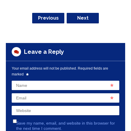
Previous
Next
Leave a Reply
Your email address will not be published.
Required fields are
marked
Name
Email
Website
Save my name, email, and website in this browser for
the next time I comment.