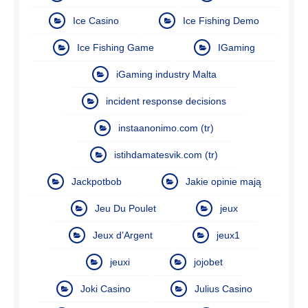
Ice Casino
Ice Fishing Demo
Ice Fishing Game
IGaming
iGaming industry Malta
incident response decisions
instaanonimo.com (tr)
istihdamatesvik.com (tr)
Jackpotbob
Jakie opinie mają
Jeu Du Poulet
jeux
Jeux d’Argent
jeux1
jeuxi
jojobet
Joki Casino
Julius Casino