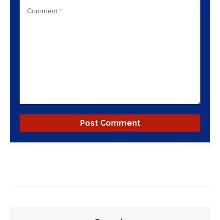
Comment
*