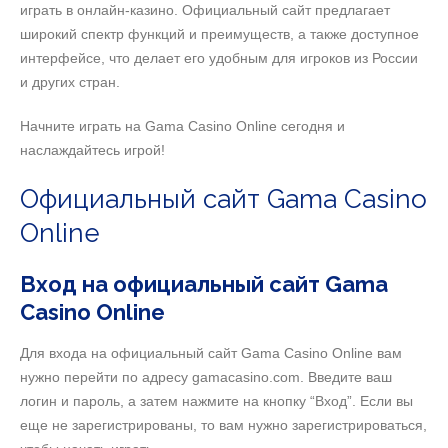
играть в онлайн-казино. Официальный сайт предлагает
широкий спектр функций и преимуществ, а также доступное
интерфейсе, что делает его удобным для игроков из России
и других стран.
Начните играть на Gama Casino Online сегодня и
наслаждайтесь игрой!
Официальный сайт Gama Casino
Online
Вход на официальный сайт Gama
Casino Online
Для входа на официальный сайт Gama Casino Online вам
нужно перейти по адресу gamacasino.com. Введите ваш
логин и пароль, а затем нажмите на кнопку “Вход”. Если вы
еще не зарегистрированы, то вам нужно зарегистрироваться,