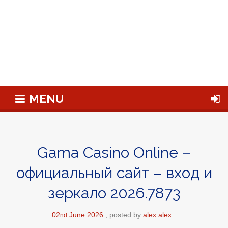
MENU
Gama Casino Online –
официальный сайт – вход и
зеркало 2026.7873
02
June
2026
posted by
alex alex
nd