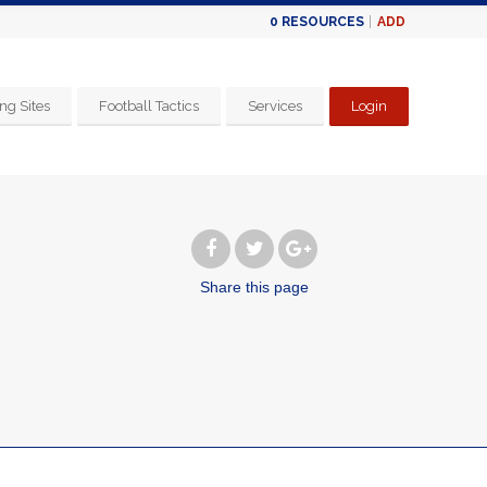
ADD
0
RESOURCES
ng Sites
Football Tactics
Services
Login
Share
this page