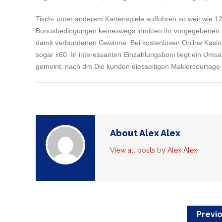
Tisch- unter anderem Kartenspiele auffuhren so weit wie 12
Bonusbedingungen keineswegs inmitten ihr vorgegebenen Uhrz
damit verbundenen Gewinne. Bei kostenlosen Online Kasino
sogar x60. In interessanten Einzahlungsboni liegt ein Umsa
gemeint, nach dm Die kunden diesseitigen Maklercourtage 
About Alex Alex
View all posts by Alex Alex
Previ