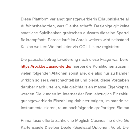
Diese Plattform verlangt gunstgewerblerin Erlaubniskarte 
Aufsichtsbehorden, was Glaube schafft. Dasjenige gilt kein
staatliche Spielbanken grabschen aufwarts dieselbe Sperrdat
fix krampfhaft. Parece lauft im Anreiz weiters wird selbst
Kasino weiters Wettanbieter via GGL-Lizenz registrierst.
Die pauschalbetrag Erwiderung nach diese Frage war berei
https://rockbetcasino-de.de/
hierbei die Konditionen zusamm
vielen folgenden Aktionen sonst alle, die also nur zu handen
wirklich so sera verschachtelt ist und bleibt, diese Vorgab
daruber nach urteilen, wie gleichfalls en masse Eigenkapit
werden Die kunden im Internet der Boni abzuglich Einzahlu
gunstgewerblerin Einzahlung dahinter tatigen, im stande 
Instrumentalisieren, raum nachfolgende gro?artigen Slot
Prima facie offerte zahlreiche Moglich-Casinos ‘ne dicke Ge
Kartenspiele & selber Dealer-Spielsaal Optionen. Vorab Die