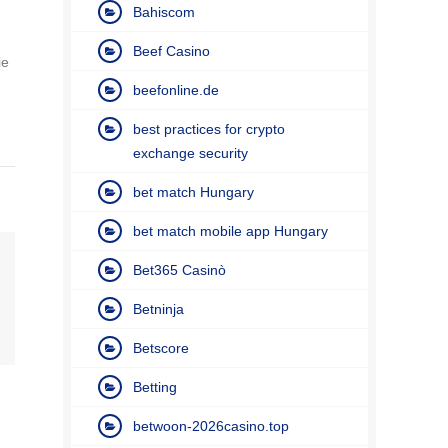
Bahiscom
Beef Casino
ie
beefonline.de
best practices for crypto
exchange security
bet match Hungary
bet match mobile app Hungary
Bet365 Casinò
Betninja
Betscore
Betting
betwoon-2026casino.top