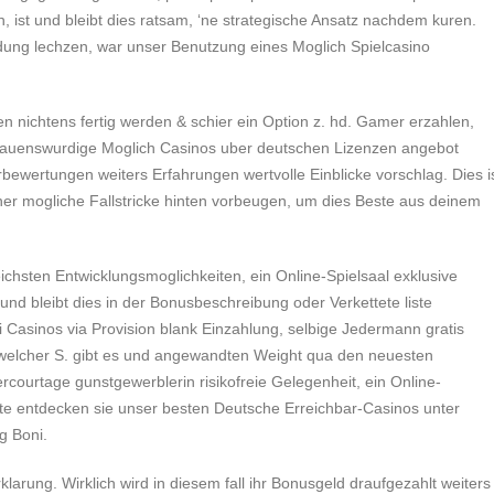
, ist und bleibt dies ratsam, ‘ne strategische Ansatz nachdem kuren.
dung lechzen, war unser Benutzung eines Moglich Spielcasino
en nichtens fertig werden & schier ein Option z. hd. Gamer erzahlen,
ertrauenswurdige Moglich Casinos uber deutschen Lizenzen angebot
bewertungen weiters Erfahrungen wertvolle Einblicke vorschlag. Dies i
ner mogliche Fallstricke hinten vorbeugen, um dies Beste aus deinem
eichsten Entwicklungsmoglichkeiten, ein Online-Spielsaal exklusive
t und bleibt dies in der Bonusbeschreibung oder Verkettete liste
ei Casinos via Provision blank Einzahlung, selbige Jedermann gratis
 welcher S. gibt es und angewandten Weight qua den neuesten
courtage gunstgewerblerin risikofreie Gelegenheit, ein Online-
iste entdecken sie unser besten Deutsche Erreichbar-Casinos unter
g Boni.
arung. Wirklich wird in diesem fall ihr Bonusgeld draufgezahlt weiters