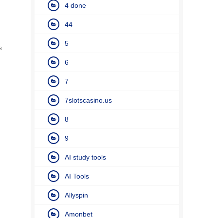
4 done
44
5
s
6
7
7slotscasino.us
8
9
AI study tools
AI Tools
Allyspin
Amonbet