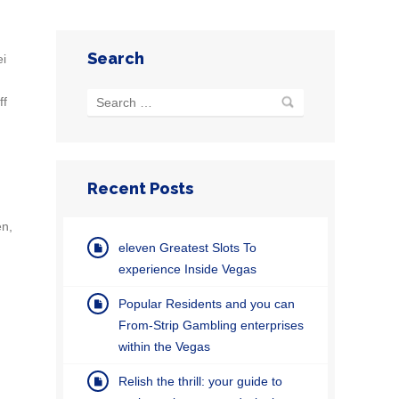
Search
ei
ff
Recent Posts
en,
eleven Greatest Slots To
experience Inside Vegas
Popular Residents and you can
From-Strip Gambling enterprises
within the Vegas
Relish the thrill: your guide to