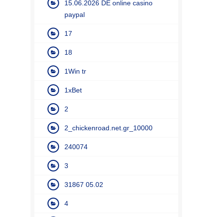
15.06.2026 DE online casino
paypal
17
18
1Win tr
1xBet
2
2_chickenroad.net.gr_10000
240074
3
31867 05.02
4