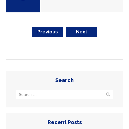
Previous
Next
Search
Recent Posts