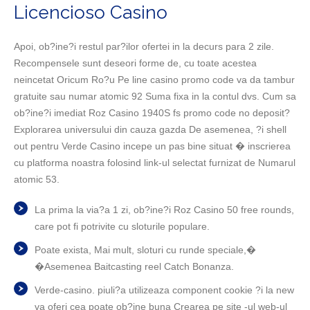
Licencioso Casino
Apoi, ob?ine?i restul par?ilor ofertei in la decurs para 2 zile.
Recompensele sunt deseori forme de, cu toate acestea
neincetat Oricum Ro?u Pe line casino promo code va da tambur
gratuite sau numar atomic 92 Suma fixa in la contul dvs. Cum sa
ob?ine?i imediat Roz Casino 1940S fs promo code no deposit?
Explorarea universului din cauza gazda De asemenea, ?i shell
out pentru Verde Casino incepe un pas bine situat � inscrierea
cu platforma noastra folosind link-ul selectat furnizat de Numarul
atomic 53.
La prima la via?a 1 zi, ob?ine?i Roz Casino 50 free rounds,
care pot fi potrivite cu sloturile populare.
Poate exista, Mai mult, sloturi cu runde speciale,�
�Asemenea Baitcasting reel Catch Bonanza.
Verde-casino. piuli?a utilizeaza component cookie ?i la new
va oferi cea poate ob?ine buna Crearea pe site -ul web-ul