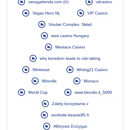
vanagatienda.com (tr)
vdcasino
Vegas Hero NL
VIP Casino
Visulan Complex: Skład
weis casino Hungary
Westace Casino
why boredom leads to risk-taking
Winbeast
Winbig21 Casino
Winrolla
Wonaco
World Cup
www.blondis.it_5000
Zalety korzystania z
zenitude-beaute85.fr
Αθλητικό Στοίχημα