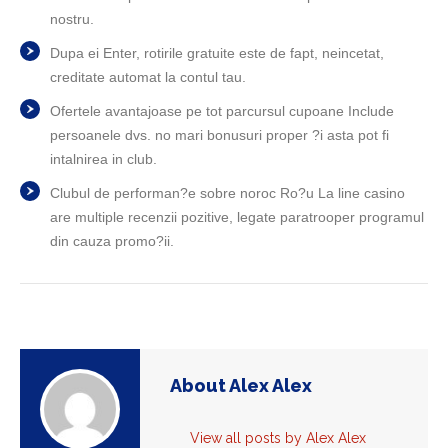
nostru.
Dupa ei Enter, rotirile gratuite este de fapt, neincetat,
creditate automat la contul tau.
Ofertele avantajoase pe tot parcursul cupoane Include
persoanele dvs. no mari bonusuri proper ?i asta pot fi
intalnirea in club.
Clubul de performan?e sobre noroc Ro?u La line casino
are multiple recenzii pozitive, legate paratrooper programul
din cauza promo?ii.
About Alex Alex
View all posts by Alex Alex