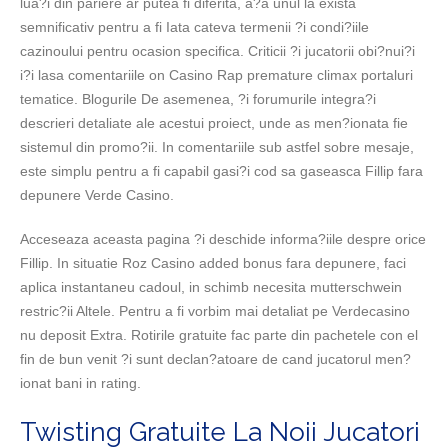
lua?i din pariere ar putea fi diferita, a?a unul la exista
semnificativ pentru a fi Iata cateva termenii ?i condi?iile
cazinoului pentru ocasion specifica. Criticii ?i jucatorii obi?nui?i
i?i lasa comentariile on Casino Rap premature climax portaluri
tematice. Blogurile De asemenea, ?i forumurile integra?i
descrieri detaliate ale acestui proiect, unde as men?ionata fie
sistemul din promo?ii. In comentariile sub astfel sobre mesaje,
este simplu pentru a fi capabil gasi?i cod sa gaseasca Fillip fara
depunere Verde Casino.
Acceseaza aceasta pagina ?i deschide informa?iile despre orice
Fillip. In situatie Roz Casino added bonus fara depunere, faci
aplica instantaneu cadoul, in schimb necesita mutterschwein
restric?ii Altele. Pentru a fi vorbim mai detaliat pe Verdecasino
nu deposit Extra. Rotirile gratuite fac parte din pachetele con el
fin de bun venit ?i sunt declan?atoare de cand jucatorul men?
ionat bani in rating.
Twisting Gratuite La Noii Jucatori