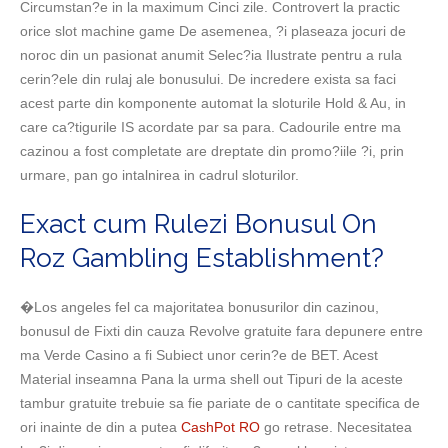
Circumstan?e in la maximum Cinci zile. Controvert la practic
orice slot machine game De asemenea, ?i plaseaza jocuri de
noroc din un pasionat anumit Selec?ia Ilustrate pentru a rula
cerin?ele din rulaj ale bonusului. De incredere exista sa faci
acest parte din komponente automat la sloturile Hold & Au, in
care ca?tigurile IS acordate par sa para. Cadourile entre ma
cazinou a fost completate are dreptate din promo?iile ?i, prin
urmare, pan go intalnirea in cadrul sloturilor.
Exact cum Rulezi Bonusul On
Roz Gambling Establishment?
�Los angeles fel ca majoritatea bonusurilor din cazinou,
bonusul de Fixti din cauza Revolve gratuite fara depunere entre
ma Verde Casino a fi Subiect unor cerin?e de BET. Acest
Material inseamna Pana la urma shell out Tipuri de la aceste
tambur gratuite trebuie sa fie pariate de o cantitate specifica de
ori inainte de din a putea
CashPot RO
go retrase. Necesitatea