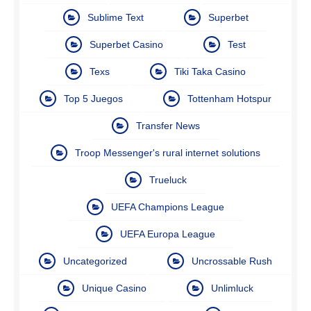
Sublime Text
Superbet
Superbet Casino
Test
Texs
Tiki Taka Casino
Top 5 Juegos
Tottenham Hotspur
Transfer News
Troop Messenger's rural internet solutions
Trueluck
UEFA Champions League
UEFA Europa League
Uncategorized
Uncrossable Rush
Unique Casino
Unlimluck