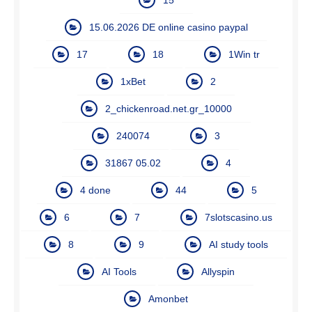
15
15.06.2026 DE online casino paypal
17
18
1Win tr
1xBet
2
2_chickenroad.net.gr_10000
240074
3
31867 05.02
4
4 done
44
5
6
7
7slotscasino.us
8
9
AI study tools
AI Tools
Allyspin
Amonbet