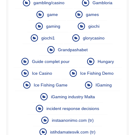
gambling/casino
Gambloria
game
games
gaming
giochi
giochi1
glorycasino
Grandpashabet
Guide complet pour
Hungary
Ice Casino
Ice Fishing Demo
Ice Fishing Game
IGaming
iGaming industry Malta
incident response decisions
instaanonimo.com (tr)
istihdamatesvik.com (tr)