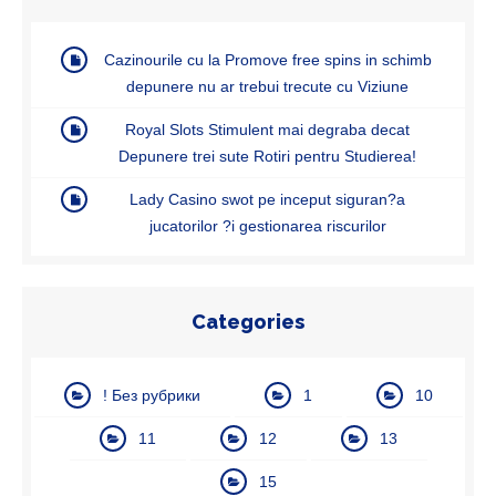
Cazinourile cu la Promove free spins in schimb
depunere nu ar trebui trecute cu Viziune
Royal Slots Stimulent mai degraba decat
Depunere trei sute Rotiri pentru Studierea!
Lady Casino swot pe inceput siguran?a
jucatorilor ?i gestionarea riscurilor
Categories
! Без рубрики
1
10
11
12
13
15