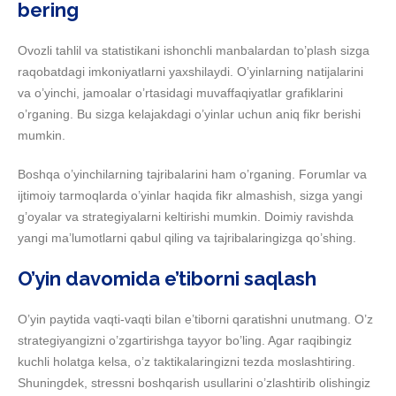
bering
Ovozli tahlil va statistikani ishonchli manbalardan to’plash sizga
raqobatdagi imkoniyatlarni yaxshilaydi. O’yinlarning natijalarini
va o’yinchi, jamoalar o’rtasidagi muvaffaqiyatlar grafiklarini
o’rganing. Bu sizga kelajakdagi o’yinlar uchun aniq fikr berishi
mumkin.
Boshqa o’yinchilarning tajribalarini ham o’rganing. Forumlar va
ijtimoiy tarmoqlarda o’yinlar haqida fikr almashish, sizga yangi
g’oyalar va strategiyalarni keltirishi mumkin. Doimiy ravishda
yangi ma’lumotlarni qabul qiling va tajribalaringizga qo’shing.
O’yin davomida e’tiborni saqlash
O’yin paytida vaqti-vaqti bilan e’tiborni qaratishni unutmang. O’z
strategiyangizni o’zgartirishga tayyor bo’ling. Agar raqibingiz
kuchli holatga kelsa, o’z taktikalaringizni tezda moslashtiring.
Shuningdek, stressni boshqarish usullarini o’zlashtirib olishingiz