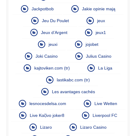
Jackpotbob
Jakie opinie mają
Jeu Du Poulet
jeux
Jeux d’Argent
jeux1
jeuxi
jojobet
Joki Casino
Julius Casino
kajtoviken.com (tr)
La Liga
lastikabc.com (tr)
Les avantages cachés
lesnocesdelsa.com
Live Wetten
Live Καζίνο joker8
Liverpool FC
Lizaro
Lizaro Casino