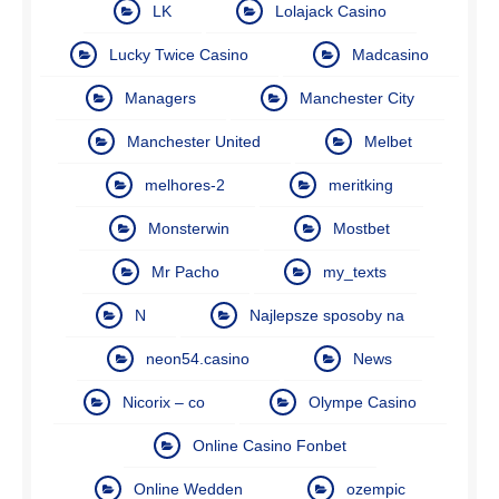
LK
Lolajack Casino
Lucky Twice Casino
Madcasino
Managers
Manchester City
Manchester United
Melbet
melhores-2
meritking
Monsterwin
Mostbet
Mr Pacho
my_texts
N
Najlepsze sposoby na
neon54.casino
News
Nicorix – co
Olympe Casino
Online Casino Fonbet
Online Wedden
ozempic