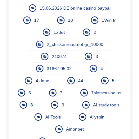
15.06.2026 DE online casino paypal
17
18
1Win tr
1xBet
2
2_chickenroad.net.gr_10000
240074
3
31867 05.02
4
4 done
44
5
6
7
7slotscasino.us
8
9
AI study tools
AI Tools
Allyspin
Amonbet