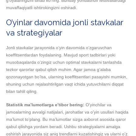
g’oyalaringizni sinab ko’ring. Bunday yondashuv festivallardagi
muvaffaqiyatli ishtirokingizni oshiradi.
O’yinlar davomida jonli stavkalar
va strategiyalar
Jonli stavkalar jarayonida o’yin davomida o’zgaruvchan
koeffitsentlardan foydalaning. Mavjud sport tadbirlari yoki
musobaqalarda o’zingiz uchun optimal stavkalarni tanlashda
tezkor qarorlar qabul qilish muhim. Agar jamoa g’alaba
qozonayotgan bo’lsa, ularning koeffitsentlari pasayishi mumkin,
shuning uchun rejalashtirilgan vaqt ichida yutuvchilarni diqqat
bilan tahlil qiling.
Statistik ma’lumotlarga e’tibor bering:
O’yinchilar va
jamoalarning avvalgi natijalari, jarohatlar va o’yin usullari haqida
ma’lumot to’plang. Bu ma’lumotlar sizga axborot asosida qaror
qabul qilishga yordam beradi. Ushbu strategiyalarni amalga
oshirish jarayonida siz aniq trendlarni kuzatishingiz va ularni o’z