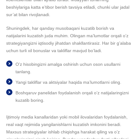
beshiylariga katta e’tibor berish tavsiya etiladi, chunki ular jadal
sur’at bilan rivojlanadi.
Shuningdek, har qanday musobaqani kuzatib borish va
natijalarini kuzatish juda muhim. Olingan ma’lumotlar orqali o’z
strategiyangizni iqtisodiy jihatdan shakllantirasiz. Har bir g’alaba
uchun turli xil bonuslar va takliflar mavjud bo’ladi.
O’z hisobingizni amalga oshirish uchun oson usullarni
tanlang.
Yangi takliflar va aktsiyalar haqida ma’lumotlarni oling.
Boshqaruv panelidan foydalanish orqali o’z natijalaringizni
kuzatib boring.
Ijtimoiy media kanallaridan yoki mobil ilovalaridan foydalanish,
real vaqt rejimida yangilanishlarni kuzatish imkonini beradi.
Maxsus strategiyalar ishlab chiqishga harakat qiling va o’z