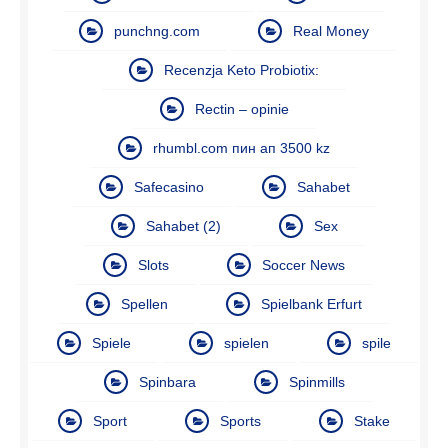
punchng.com
Real Money
Recenzja Keto Probiotix:
Rectin – opinie
rhumbl.com пин ап 3500 kz
Safecasino
Sahabet
Sahabet (2)
Sex
Slots
Soccer News
Spellen
Spielbank Erfurt
Spiele
spielen
spile
Spinbara
Spinmills
Sport
Sports
Stake