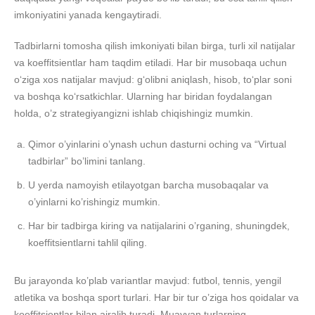
imkoniyatini yanada kengaytiradi.
Tadbirlarni tomosha qilish imkoniyati bilan birga, turli xil natijalar
va koeffitsientlar ham taqdim etiladi. Har bir musobaqa uchun
o‘ziga xos natijalar mavjud: g‘olibni aniqlash, hisob, to‘plar soni
va boshqa ko‘rsatkichlar. Ularning har biridan foydalangan
holda, o’z strategiyangizni ishlab chiqishingiz mumkin.
Qimor o’yinlarini o’ynash uchun dasturni oching va “Virtual
tadbirlar” bo’limini tanlang.
U yerda namoyish etilayotgan barcha musobaqalar va
o’yinlarni ko’rishingiz mumkin.
Har bir tadbirga kiring va natijalarini o’rganing, shuningdek,
koeffitsientlarni tahlil qiling.
Bu jarayonda ko’plab variantlar mavjud: futbol, tennis, yengil
atletika va boshqa sport turlari. Har bir tur o’ziga hos qoidalar va
koeffitsientlar bilan ajralib turadi. Muayyan turlarning