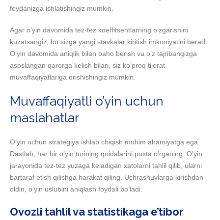
foydanizga ishlatishingiz mumkin.
Agar o’yin davomida tez-tez koeffitsentlarning o’zgarishini
kuzatsangiz, bu sizga yangi stavkalar kiritish imkoniyatini beradi.
O’yin davomida aniqlik bilan baho berish va o’z tajribangizga
asoslangan qarorga kelish bilan, siz ko’proq tijorat
muvaffaqiyatlariga erishishingiz mumkin.
Muvaffaqiyatli o’yin uchun
maslahatlar
O’yin uchun strategiya ishlab chiqish muhim ahamiyatga ega.
Dastlab, har bir o’yin turining qoidalarini puxta o’rganing. O’yin
jarayonida tez-tez yuzaga keladigan xatolarni tahlil qilib, ularni
bartaraf etish qilishga harakat qiling. Uchrashuvlarga kirishdan
oldin, o’yin uslubini aniqlash foydali bo’ladi.
Ovozli tahlil va statistikaga e’tibor