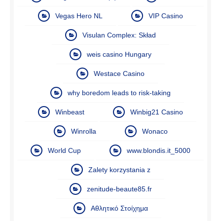
Vegas Hero NL
VIP Casino
Visulan Complex: Skład
weis casino Hungary
Westace Casino
why boredom leads to risk-taking
Winbeast
Winbig21 Casino
Winrolla
Wonaco
World Cup
www.blondis.it_5000
Zalety korzystania z
zenitude-beaute85.fr
Αθλητικό Στοίχημα