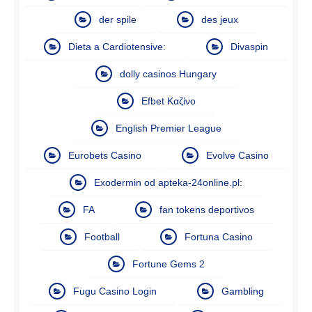
der spile
des jeux
Dieta a Cardiotensive:
Divaspin
dolly casinos Hungary
Efbet Καζίνο
English Premier League
Eurobets Casino
Evolve Casino
Exodermin od apteka-24online.pl:
FA
fan tokens deportivos
Football
Fortuna Casino
Fortune Gems 2
Fugu Casino Login
Gambling