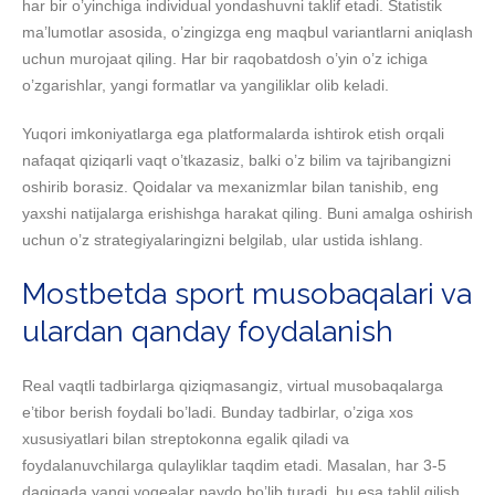
har bir o’yinchiga individual yondashuvni taklif etadi. Statistik
ma’lumotlar asosida, o’zingizga eng maqbul variantlarni aniqlash
uchun murojaat qiling. Har bir raqobatdosh o’yin o’z ichiga
o’zgarishlar, yangi formatlar va yangiliklar olib keladi.
Yuqori imkoniyatlarga ega platformalarda ishtirok etish orqali
nafaqat qiziqarli vaqt o’tkazasiz, balki o’z bilim va tajribangizni
oshirib borasiz. Qoidalar va mexanizmlar bilan tanishib, eng
yaxshi natijalarga erishishga harakat qiling. Buni amalga oshirish
uchun o’z strategiyalaringizni belgilab, ular ustida ishlang.
Mostbetda sport musobaqalari va
ulardan qanday foydalanish
Real vaqtli tadbirlarga qiziqmasangiz, virtual musobaqalarga
e’tibor berish foydali bo’ladi. Bunday tadbirlar, o’ziga xos
xususiyatlari bilan streptokonna egalik qiladi va
foydalanuvchilarga qulayliklar taqdim etadi. Masalan, har 3-5
daqiqada yangi voqealar paydo bo’lib turadi, bu esa tahlil qilish