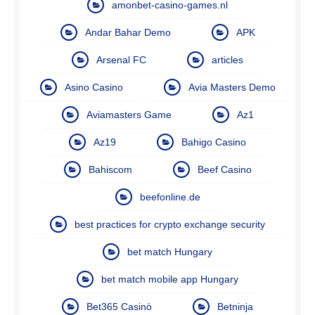
amonbet-casino-games.nl
Andar Bahar Demo
APK
Arsenal FC
articles
Asino Casino
Avia Masters Demo
Aviamasters Game
Az1
Az19
Bahigo Casino
Bahiscom
Beef Casino
beefonline.de
best practices for crypto exchange security
bet match Hungary
bet match mobile app Hungary
Bet365 Casinò
Betninja