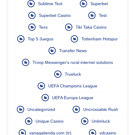
Sublime Text
Superbet
Superbet Casino
Test
Texs
Tiki Taka Casino
Top 5 Juegos
Tottenham Hotspur
Transfer News
Troop Messenger's rural internet solutions
Trueluck
UEFA Champions League
UEFA Europa League
Uncategorized
Uncrossable Rush
Unique Casino
Unlimluck
vanagatienda.com (tr)
vdcasino