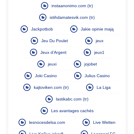
instaanonimo.com (tr)
istihdamatesvik.com (tr)
Jackpotbob
Jakie opinie mają
Jeu Du Poulet
jeux
Jeux d’Argent
jeux1
jeuxi
jojobet
Joki Casino
Julius Casino
kajtoviken.com (tr)
La Liga
lastikabc.com (tr)
Les avantages cachés
lesnocesdelsa.com
Live Wetten