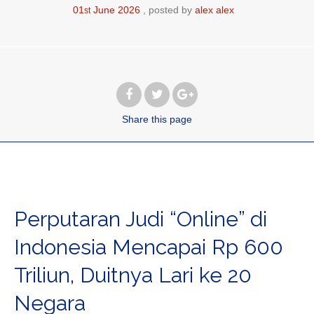
01
June
2026
posted by
alex alex
st
Share
this page
Perputaran Judi “Online” di
Indonesia Mencapai Rp 600
Triliun, Duitnya Lari ke 20
Negara