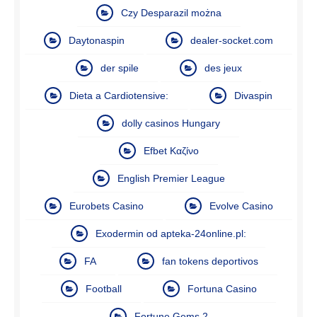
Czy Desparazil można
Daytonaspin
dealer-socket.com
der spile
des jeux
Dieta a Cardiotensive:
Divaspin
dolly casinos Hungary
Efbet Καζίνο
English Premier League
Eurobets Casino
Evolve Casino
Exodermin od apteka-24online.pl:
FA
fan tokens deportivos
Football
Fortuna Casino
Fortune Gems 2