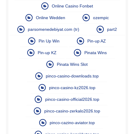
Online Casino Fonbet
Online Wedden
ozempic
parsomenedebiyat.com (tr)
part2
Pin Up Win
Pin-up AZ
Pin-up KZ
Pinata Wins
Pinata Wins Slot
pinco-casino-downloads.top
pinco-casino-kz2026.top
pinco-casino-official2026.top
pinco-casino-zerkalo2026.top
pinco-cazino-aviator.top