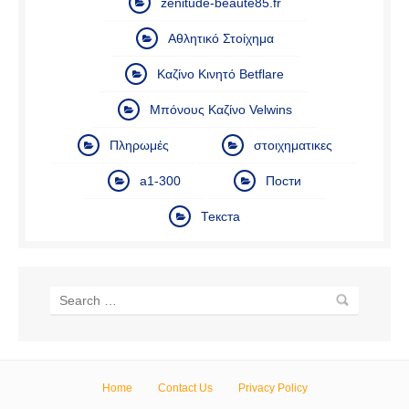
zenitude-beaute85.fr
Αθλητικό Στοίχημα
Καζίνο Κινητό Betflare
Μπόνους Καζίνο Velwins
Πληρωμές
στοιχηματικες
а1-300
Пости
Текста
Home
Contact Us
Privacy Policy