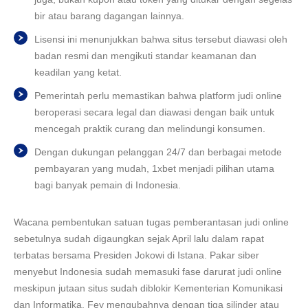
bir atau barang dagangan lainnya.
Lisensi ini menunjukkan bahwa situs tersebut diawasi oleh
badan resmi dan mengikuti standar keamanan dan
keadilan yang ketat.
Pemerintah perlu memastikan bahwa platform judi online
beroperasi secara legal dan diawasi dengan baik untuk
mencegah praktik curang dan melindungi konsumen.
Dengan dukungan pelanggan 24/7 dan berbagai metode
pembayaran yang mudah, 1xbet menjadi pilihan utama
bagi banyak pemain di Indonesia.
Wacana pembentukan satuan tugas pemberantasan judi online
sebetulnya sudah digaungkan sejak April lalu dalam rapat
terbatas bersama Presiden Jokowi di Istana. Pakar siber
menyebut Indonesia sudah memasuki fase darurat judi online
meskipun jutaan situs sudah diblokir Kementerian Komunikasi
dan Informatika. Fey mengubahnya dengan tiga silinder atau