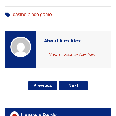
casino pinco game
About Alex Alex
View all posts by Alex Alex
Previous
Next
Leave a Reply