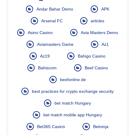
Andar Bahar Demo
APK
Arsenal FC
articles
Asino Casino
Avia Masters Demo
Aviamasters Game
Az1
Az19
Bahigo Casino
Bahiscom
Beef Casino
beefonline.de
best practices for crypto exchange security
bet match Hungary
bet match mobile app Hungary
Bet365 Casinò
Betninja