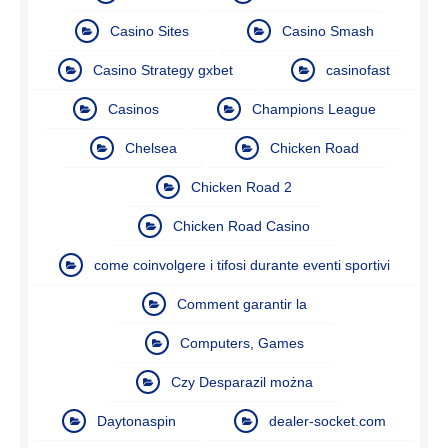
Casino Sites
Casino Smash
Casino Strategy gxbet
casinofast
Casinos
Champions League
Chelsea
Chicken Road
Chicken Road 2
Chicken Road Casino
come coinvolgere i tifosi durante eventi sportivi
Comment garantir la
Computers, Games
Czy Desparazil można
Daytonaspin
dealer-socket.com