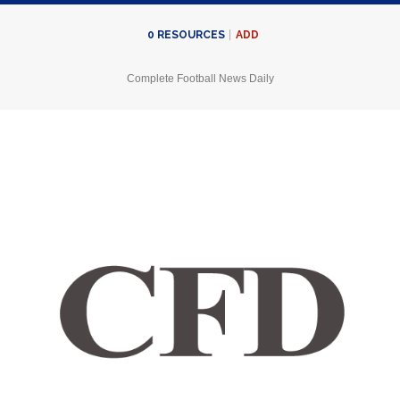
ADD
0
RESOURCES
Complete Football News Daily