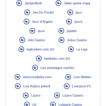
Jackpotbob
Jakie opinie mają
Jeu Du Poulet
jeux
Jeux d’Argent
jeux1
jeuxi
jojobet
Joki Casino
Julius Casino
kajtoviken.com (tr)
La Liga
lastikabc.com (tr)
Les avantages cachés
lesnocesdelsa.com
Live Wetten
Live Καζίνο joker8
Liverpool FC
Lizaro
Lizaro Casino
LK
Lolajack Casino