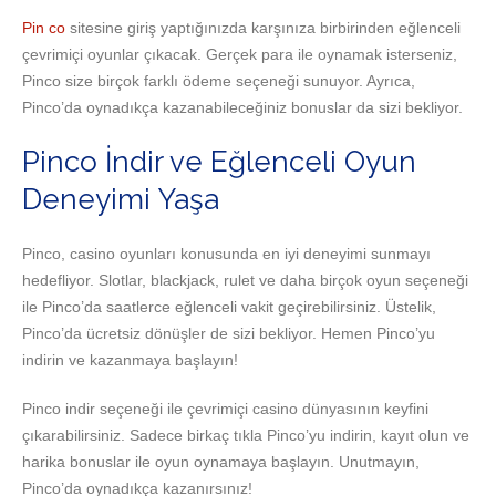
Pin co
sitesine giriş yaptığınızda karşınıza birbirinden eğlenceli
çevrimiçi oyunlar çıkacak. Gerçek para ile oynamak isterseniz,
Pinco size birçok farklı ödeme seçeneği sunuyor. Ayrıca,
Pinco’da oynadıkça kazanabileceğiniz bonuslar da sizi bekliyor.
Pinco İndir ve Eğlenceli Oyun
Deneyimi Yaşa
Pinco, casino oyunları konusunda en iyi deneyimi sunmayı
hedefliyor. Slotlar, blackjack, rulet ve daha birçok oyun seçeneği
ile Pinco’da saatlerce eğlenceli vakit geçirebilirsiniz. Üstelik,
Pinco’da ücretsiz dönüşler de sizi bekliyor. Hemen Pinco’yu
indirin ve kazanmaya başlayın!
Pinco indir seçeneği ile çevrimiçi casino dünyasının keyfini
çıkarabilirsiniz. Sadece birkaç tıkla Pinco’yu indirin, kayıt olun ve
harika bonuslar ile oyun oynamaya başlayın. Unutmayın,
Pinco’da oynadıkça kazanırsınız!