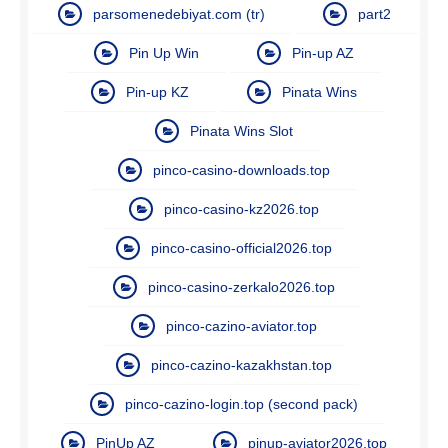
parsomenedebiyat.com (tr)
part2
Pin Up Win
Pin-up AZ
Pin-up KZ
Pinata Wins
Pinata Wins Slot
pinco-casino-downloads.top
pinco-casino-kz2026.top
pinco-casino-official2026.top
pinco-casino-zerkalo2026.top
pinco-cazino-aviator.top
pinco-cazino-kazakhstan.top
pinco-cazino-login.top (second pack)
PinUp AZ
pinup-aviator2026.top