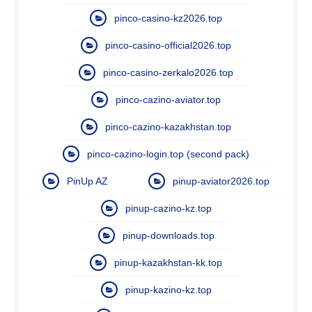
pinco-casino-kz2026.top
pinco-casino-official2026.top
pinco-casino-zerkalo2026.top
pinco-cazino-aviator.top
pinco-cazino-kazakhstan.top
pinco-cazino-login.top (second pack)
PinUp AZ
pinup-aviator2026.top
pinup-cazino-kz.top
pinup-downloads.top
pinup-kazakhstan-kk.top
pinup-kazino-kz.top