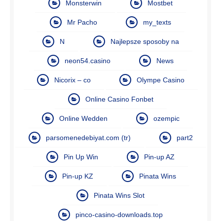
Monsterwin
Mostbet
Mr Pacho
my_texts
N
Najlepsze sposoby na
neon54.casino
News
Nicorix – co
Olympe Casino
Online Casino Fonbet
Online Wedden
ozempic
parsomenedebiyat.com (tr)
part2
Pin Up Win
Pin-up AZ
Pin-up KZ
Pinata Wins
Pinata Wins Slot
pinco-casino-downloads.top