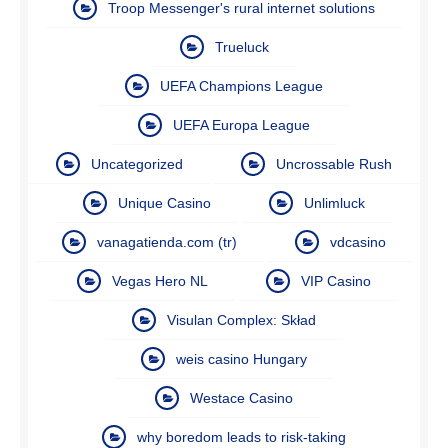
Troop Messenger's rural internet solutions
Trueluck
UEFA Champions League
UEFA Europa League
Uncategorized
Uncrossable Rush
Unique Casino
Unlimluck
vanagatienda.com (tr)
vdcasino
Vegas Hero NL
VIP Casino
Visulan Complex: Skład
weis casino Hungary
Westace Casino
why boredom leads to risk-taking