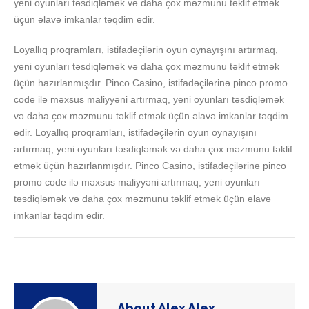
yeni oyunları təsdiqləmək və daha çox məzmunu təklif etmək
üçün əlavə imkanlar təqdim edir.
Loyallıq proqramları, istifadəçilərin oyun oynayışını artırmaq,
yeni oyunları təsdiqləmək və daha çox məzmunu təklif etmək
üçün hazırlanmışdır. Pinco Casino, istifadəçilərinə pinco promo
code ilə məxsus maliyyəni artırmaq, yeni oyunları təsdiqləmək
və daha çox məzmunu təklif etmək üçün əlavə imkanlar təqdim
edir. Loyallıq proqramları, istifadəçilərin oyun oynayışını
artırmaq, yeni oyunları təsdiqləmək və daha çox məzmunu təklif
etmək üçün hazırlanmışdır. Pinco Casino, istifadəçilərinə pinco
promo code ilə məxsus maliyyəni artırmaq, yeni oyunları
təsdiqləmək və daha çox məzmunu təklif etmək üçün əlavə
imkanlar təqdim edir.
About Alex Alex