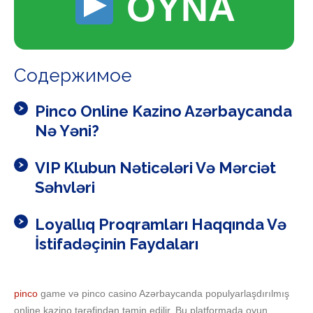
OYNA
Содержимое
Pinco Online Kazino Azərbaycanda
Nə Yəni?
VIP Klubun Nəticələri Və Mərciət
Səhvləri
Loyallıq Proqramları Haqqında Və
İstifadəçinin Faydaları
pinco
game və pinco casino Azərbaycanda populyarlaşdırılmış
online kazino tərəfindən təmin edilir. Bu platformada oyun