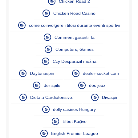
Chicken Road 2
Chicken Road Casino
come coinvolgere i tifosi durante eventi sportivi
Comment garantir la
Computers, Games
Czy Desparazil można
Daytonaspin
dealer-socket.com
der spile
des jeux
Dieta a Cardiotensive:
Divaspin
dolly casinos Hungary
Efbet Καζίνο
English Premier League