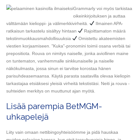
Grammarly voi myös tarkistaa
oikeinkirjoituksen ja auttaa
välttämään kielioppi- ja välimerkkivirheitä.
Ilmainen APA-
ratkaisun tarkastelu sisältyy hintaan
Rajoittamaton määrä
tekstinmuokkausmahdollisuuksia
Omistettu akateemisten
viestien korjaamiseen. "Kuka"-pronomini toimii osana verbiä tai
prepositiota. Rouva on nimitys naiselle, jonka aviollinen maine
on tuntematon, vanhemmalle sinkkunaiselle ja naiselle
näkökulmasta, jossa sinun ei tarvitse korostaa hänen
parisuhdeasemaansa. Käytä parasta saatavilla olevaa kieliopin
tarkastajaa etsiäksesi yleisiä virheitä tekstistäsi. Neiti ja rouva -
suhteiden merkitys on muuttunut ajan myötä.
Lisää parempia BetMGM-
uhkapelejä
Liity vain omaan nettibingoyhteisöömme ja pidä hauskaa
muiden pelaajien kanssa, kun etsit tassuhupaisia ​​bingo- ja