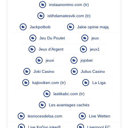
instaanonimo.com (tr)
istihdamatesvik.com (tr)
Jackpotbob
Jakie opinie mają
Jeu Du Poulet
jeux
Jeux d’Argent
jeux1
jeuxi
jojobet
Joki Casino
Julius Casino
kajtoviken.com (tr)
La Liga
lastikabc.com (tr)
Les avantages cachés
lesnocesdelsa.com
Live Wetten
Live Καζίνο joker8
Liverpool FC