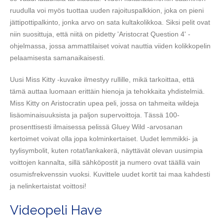
ruudulla voi myös tuottaa uuden rajoituspalkkion, joka on pieni
jättipottipalkinto, jonka arvo on sata kultakolikkoa. Siksi pelit ovat
niin suosittuja, että niitä on pidetty 'Aristocrat Question 4' -
ohjelmassa, jossa ammattilaiset voivat nauttia viiden kolikkopelin
pelaamisesta samanaikaisesti.
Uusi Miss Kitty -kuvake ilmestyy rullille, mikä tarkoittaa, että
tämä auttaa luomaan erittäin hienoja ja tehokkaita yhdistelmiä.
Miss Kitty on Aristocratin upea peli, jossa on tahmeita wildeja
lisäominaisuuksista ja paljon supervoittoja. Tässä 100-
prosenttisesti ilmaisessa pelissä Gluey Wild -arvosanan
kertoimet voivat olla jopa kolminkertaiset. Uudet lemmikki- ja
tyylisymbolit, kuten rotat/lankakerä, näyttävät olevan uusimpia
voittojen kannalta, sillä sähköpostit ja numero ovat täällä vain
osumisfrekvenssin vuoksi. Kuvittele uudet kortit tai maa kahdesti
ja nelinkertaistat voittosi!
Videopeli Have