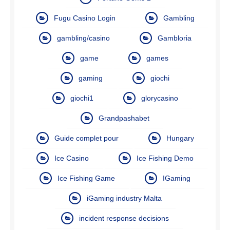
Fugu Casino Login
Gambling
gambling/casino
Gambloria
game
games
gaming
giochi
giochi1
glorycasino
Grandpashabet
Guide complet pour
Hungary
Ice Casino
Ice Fishing Demo
Ice Fishing Game
IGaming
iGaming industry Malta
incident response decisions