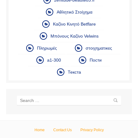
zenitude-beaute85.fr
Αθλητικό Στοίχημα
Καζίνο Κινητό Betflare
Μπόνους Καζίνο Velwins
Πληρωμές
στοιχηματικες
а1-300
Пости
Текста
Home
Contact Us
Privacy Policy