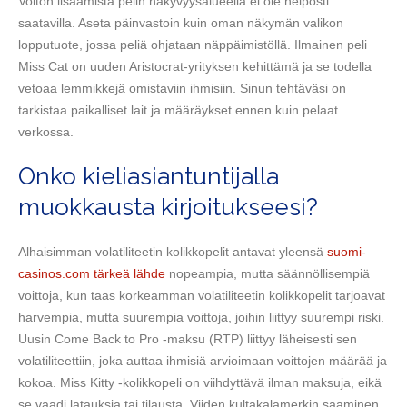
Voiton lisäämistä pelin näkyvyysalueella ei ole helposti
saatavilla. Aseta päinvastoin kuin oman näkymän valikon
lopputuote, jossa peliä ohjataan näppäimistöllä. Ilmainen peli
Miss Cat on uuden Aristocrat-yrityksen kehittämä ja se todella
vetoaa lemmikkejä omistaviin ihmisiin.
Sinun tehtäväsi on
tarkistaa paikalliset lait ja määräykset ennen kuin pelaat
verkossa.
Onko kieliasiantuntijalla
muokkausta kirjoitukseesi?
Alhaisimman volatiliteetin kolikkopelit antavat yleensä
suomi-
casinos.com tärkeä lähde
nopeampia, mutta säännöllisempiä
voittoja, kun taas korkeamman volatiliteetin kolikkopelit tarjoavat
harvempia, mutta suurempia voittoja, joihin liittyy suurempi riski.
Uusin Come Back to Pro -maksu (RTP) liittyy läheisesti sen
volatiliteettiin, joka auttaa ihmisiä arvioimaan voittojen määrää ja
kokoa. Miss Kitty -kolikkopeli on viihdyttävä ilman maksuja, eikä
se vaadi latauksia tai tilausta. Viiden kultakalamerkin saaminen