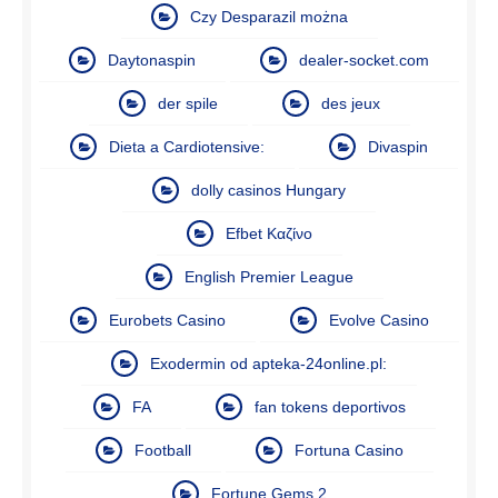
Czy Desparazil można
Daytonaspin
dealer-socket.com
der spile
des jeux
Dieta a Cardiotensive:
Divaspin
dolly casinos Hungary
Efbet Καζίνο
English Premier League
Eurobets Casino
Evolve Casino
Exodermin od apteka-24online.pl:
FA
fan tokens deportivos
Football
Fortuna Casino
Fortune Gems 2