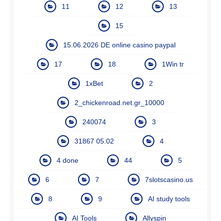
11
12
13
15
15.06.2026 DE online casino paypal
17
18
1Win tr
1xBet
2
2_chickenroad.net.gr_10000
240074
3
31867 05.02
4
4 done
44
5
6
7
7slotscasino.us
8
9
AI study tools
AI Tools
Allyspin