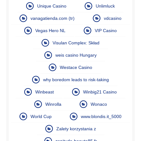
Unique Casino
Unlimluck
vanagatienda.com (tr)
vdcasino
Vegas Hero NL
VIP Casino
Visulan Complex: Skład
weis casino Hungary
Westace Casino
why boredom leads to risk-taking
Winbeast
Winbig21 Casino
Winrolla
Wonaco
World Cup
www.blondis.it_5000
Zalety korzystania z