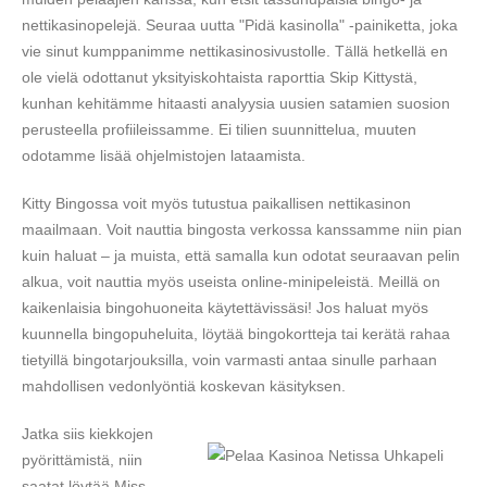
nettikasinopelejä. Seuraa uutta "Pidä kasinolla" -painiketta, joka
vie sinut kumppanimme nettikasinosivustolle. Tällä hetkellä en
ole vielä odottanut yksityiskohtaista raporttia Skip Kittystä,
kunhan kehitämme hitaasti analyysia uusien satamien suosion
perusteella profiileissamme. Ei tilien suunnittelua, muuten
odotamme lisää ohjelmistojen lataamista.
Kitty Bingossa voit myös tutustua paikallisen nettikasinon
maailmaan. Voit nauttia bingosta verkossa kanssamme niin pian
kuin haluat – ja muista, että samalla kun odotat seuraavan pelin
alkua, voit nauttia myös useista online-minipeleistä. Meillä on
kaikenlaisia ​​bingohuoneita käytettävissäsi! Jos haluat myös
kuunnella bingopuheluita, löytää bingokortteja tai kerätä rahaa
tietyillä bingotarjouksilla, voin varmasti antaa sinulle parhaan
mahdollisen vedonlyöntiä koskevan käsityksen.
Jatka siis kiekkojen
pyörittämistä, niin
saatat löytää Miss