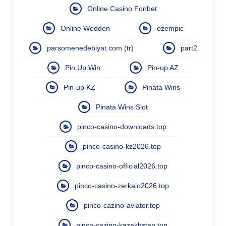
Online Casino Fonbet
Online Wedden
ozempic
parsomenedebiyat.com (tr)
part2
Pin Up Win
Pin-up AZ
Pin-up KZ
Pinata Wins
Pinata Wins Slot
pinco-casino-downloads.top
pinco-casino-kz2026.top
pinco-casino-official2026.top
pinco-casino-zerkalo2026.top
pinco-cazino-aviator.top
pinco-cazino-kazakhstan.top