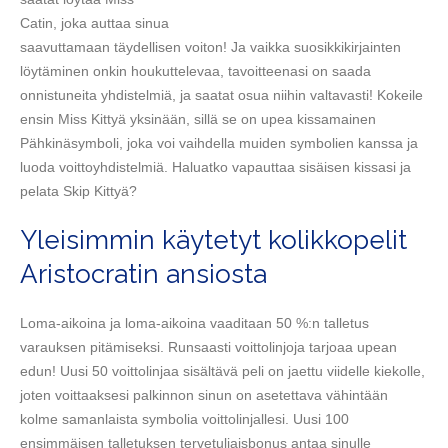
Catin, joka auttaa sinua
saavuttamaan täydellisen voiton! Ja vaikka suosikkikirjainten
löytäminen onkin houkuttelevaa, tavoitteenasi on saada
onnistuneita yhdistelmiä, ja saatat osua niihin valtavasti! Kokeile
ensin Miss Kittyä yksinään, sillä se on upea kissamainen
Pähkinäsymboli, joka voi vaihdella muiden symbolien kanssa ja
luoda voittoyhdistelmiä. Haluatko vapauttaa sisäisen kissasi ja
pelata Skip Kittyä?
Yleisimmin käytetyt kolikkopelit
Aristocratin ansiosta
Loma-aikoina ja loma-aikoina vaaditaan 50 %:n talletus
varauksen pitämiseksi. Runsaasti voittolinjoja tarjoaa upean
edun! Uusi 50 voittolinjaa sisältävä peli on jaettu viidelle kiekolle,
joten voittaaksesi palkinnon sinun on asetettava vähintään
kolme samanlaista symbolia voittolinjallesi. Uusi 100
ensimmäisen talletuksen tervetuliaisbonus antaa sinulle