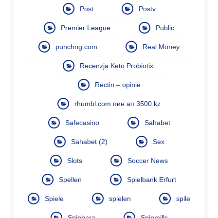
Post
Postv
Premier League
Public
punchng.com
Real Money
Recenzja Keto Probiotix:
Rectin – opinie
rhumbl.com пин ап 3500 kz
Safecasino
Sahabet
Sahabet (2)
Sex
Slots
Soccer News
Spellen
Spielbank Erfurt
Spiele
spielen
spile
Spinbara
Spinmills