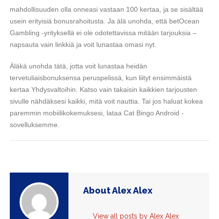
mahdollisuuden olla onneasi vastaan ​​100 kertaa, ja se sisältää
usein erityisiä bonusrahoitusta. Ja älä unohda, että betOcean
Gambling -yrityksellä ei ole odotettavissa mitään tarjouksia –
napsauta vain linkkiä ja voit lunastaa omasi nyt.
Äläkä unohda tätä, jotta voit lunastaa heidän
tervetuliaisbonuksensa peruspelissä, kun liityt ensimmäistä
kertaa Yhdysvaltoihin. Katso vain takaisin kaikkien tarjousten
sivulle nähdäksesi kaikki, mitä voit nauttia. Tai jos haluat kokea
paremmin mobiilikokemuksesi, lataa Cat Bingo Android -
sovelluksemme.
About Alex Alex
View all posts by Alex Alex