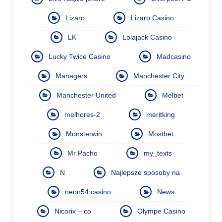
Lizaro
Lizaro Casino
LK
Lolajack Casino
Lucky Twice Casino
Madcasino
Managers
Manchester City
Manchester United
Melbet
melhores-2
meritking
Monsterwin
Mostbet
Mr Pacho
my_texts
N
Najlepsze sposoby na
neon54.casino
News
Nicorix – co
Olympe Casino