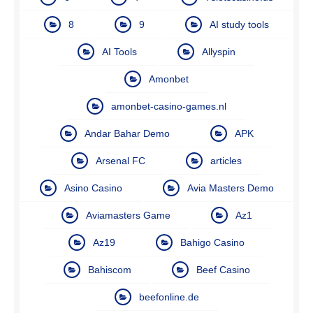
8
9
AI study tools
AI Tools
Allyspin
Amonbet
amonbet-casino-games.nl
Andar Bahar Demo
APK
Arsenal FC
articles
Asino Casino
Avia Masters Demo
Aviamasters Game
Az1
Az19
Bahigo Casino
Bahiscom
Beef Casino
beefonline.de