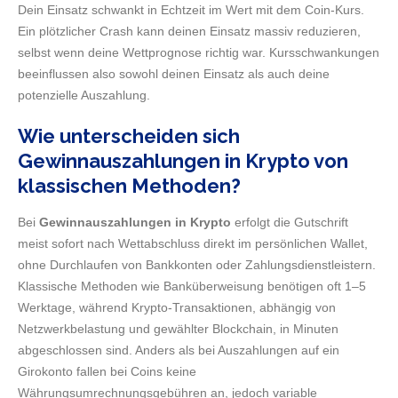
Dein Einsatz schwankt in Echtzeit im Wert mit dem Coin-Kurs.
Ein plötzlicher Crash kann deinen Einsatz massiv reduzieren,
selbst wenn deine Wettprognose richtig war. Kursschwankungen
beeinflussen also sowohl deinen Einsatz als auch deine
potenzielle Auszahlung.
Wie unterscheiden sich
Gewinnauszahlungen in Krypto von
klassischen Methoden?
Bei
Gewinnauszahlungen in Krypto
erfolgt die Gutschrift
meist sofort nach Wettabschluss direkt im persönlichen Wallet,
ohne Durchlaufen von Bankkonten oder Zahlungsdienstleistern.
Klassische Methoden wie Banküberweisung benötigen oft 1–5
Werktage, während Krypto-Transaktionen, abhängig von
Netzwerkbelastung und gewählter Blockchain, in Minuten
abgeschlossen sind. Anders als bei Auszahlungen auf ein
Girokonto fallen bei Coins keine
Währungsumrechnungsgebühren an, jedoch variable