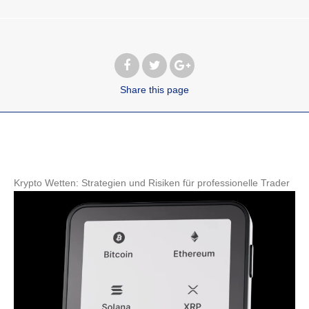
Share
this page
Krypto Wetten: Strategien und Risiken für professionelle Trader