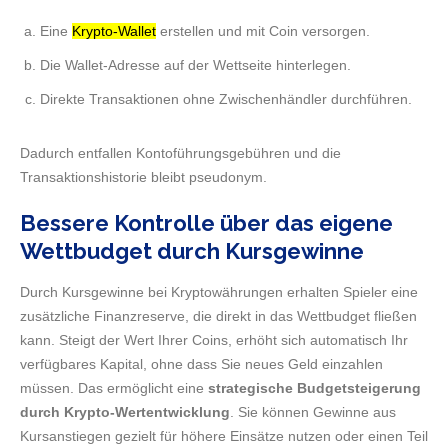
Eine
Krypto-Wallet
erstellen und mit Coin versorgen.
Die Wallet-Adresse auf der Wettseite hinterlegen.
Direkte Transaktionen ohne Zwischenhändler durchführen.
Dadurch entfallen Kontoführungsgebühren und die
Transaktionshistorie bleibt pseudonym.
Bessere Kontrolle über das eigene
Wettbudget durch Kursgewinne
Durch Kursgewinne bei Kryptowährungen erhalten Spieler eine
zusätzliche Finanzreserve, die direkt in das Wettbudget fließen
kann. Steigt der Wert Ihrer Coins, erhöht sich automatisch Ihr
verfügbares Kapital, ohne dass Sie neues Geld einzahlen
müssen. Das ermöglicht eine
strategische Budgetsteigerung
durch Krypto-Wertentwicklung
. Sie können Gewinne aus
Kursanstiegen gezielt für höhere Einsätze nutzen oder einen Teil