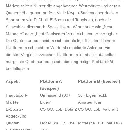
Märkte
sollten Nutzer die angebotenen Wettmärkte und deren
Quotenhöhe genau prüfen. Viele Krypto-Buchmacher decken
Sportarten wie Fußball, E-Sports und Tennis ab, doch die
Auswahl variiert stark. Spezialisierte Wettmärkte wie „Next
Manager“ oder „First Goalscorer“ sind nicht immer verfügbar.
Die Quoten unterscheiden sich ebenfalls, oft bieten kleinere
Plattformen schlechtere Werte als etablierte Anbieter. Ein
direkter Vergleich zwischen Plattformen lohnt sich, da selbst
marginale Quotenunterschiede die langfristige Profitabilität
beeinflussen.
Aspekt
Plattform A
Plattform B (Beispiel)
(Beispiel)
Hauptsport-
Umfassend (30+
30+ Ligen, exkl.
Märkte
Ligen)
Amateurligen
E-Sports-
CS:GO, LoL, Dota 2
CS:GO, LoL, Valorant
Abdeckung
Quoten
Höher (ca. 1,95 bei
Mittel (ca. 1,91 bei 1X2)
(Durchschnitt)
1X2)