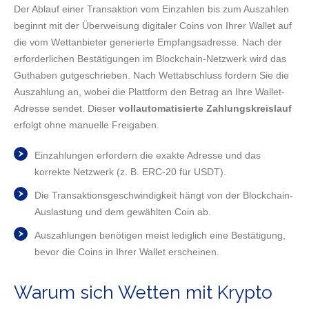
Der Ablauf einer Transaktion vom Einzahlen bis zum Auszahlen
beginnt mit der Überweisung digitaler Coins von Ihrer Wallet auf
die vom Wettanbieter generierte Empfangsadresse. Nach der
erforderlichen Bestätigungen im Blockchain-Netzwerk wird das
Guthaben gutgeschrieben. Nach Wettabschluss fordern Sie die
Auszahlung an, wobei die Plattform den Betrag an Ihre Wallet-
Adresse sendet. Dieser
vollautomatisierte Zahlungskreislauf
erfolgt ohne manuelle Freigaben.
Einzahlungen erfordern die exakte Adresse und das
korrekte Netzwerk (z. B. ERC-20 für USDT).
Die Transaktionsgeschwindigkeit hängt von der Blockchain-
Auslastung und dem gewählten Coin ab.
Auszahlungen benötigen meist lediglich eine Bestätigung,
bevor die Coins in Ihrer Wallet erscheinen.
Warum sich Wetten mit Krypto