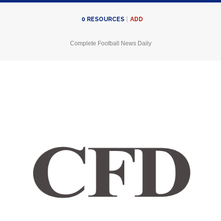
ADD
0
RESOURCES
Complete Football News Daily