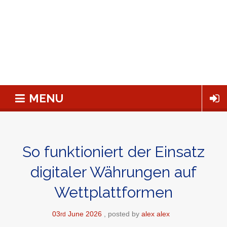
MENU
So funktioniert der Einsatz
digitaler Währungen auf
Wettplattformen
03
June
2026
posted by
alex alex
rd