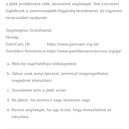
a játék problémává válik, keressünk segítséget. Sok szervezet
foglalkozik a szerencsejáték-függőség kezelésével, és ingyenes
tanácsadást nyújtanak.
Segítséghez fordulhatnál:
Honlap
GamCare UK
https://www.gamcare.org.uk/
Gamblers Anonymous
https://www.gamblersanonymous.org/ga/
Állíts be napi/heti/havi költségvetést.
Játssz csak annyi pénzzel, amennyit megengedhetsz
magadnak elveszíteni.
Szüneteket tarts a játék során.
Ne játssz, ha szomorú vagy stresszes vagy.
Keress segítséget, ha úgy érzed, hogy elveszítetted az
irányítást.