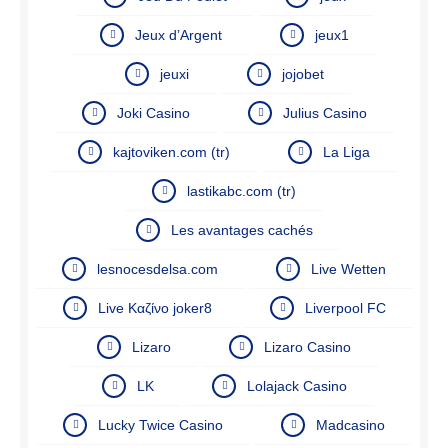
Jeux d’Argent
jeux1
jeuxi
jojobet
Joki Casino
Julius Casino
kajtoviken.com (tr)
La Liga
lastikabc.com (tr)
Les avantages cachés
lesnocesdelsa.com
Live Wetten
Live Καζίνο joker8
Liverpool FC
Lizaro
Lizaro Casino
LK
Lolajack Casino
Lucky Twice Casino
Madcasino