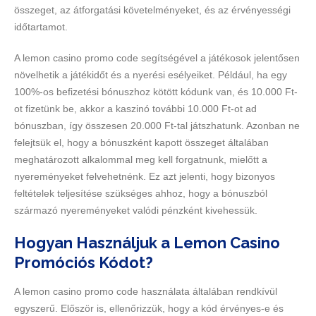
összeget, az átforgatási követelményeket, és az érvényességi
időtartamot.
A lemon casino promo code segítségével a játékosok jelentősen
növelhetik a játékidőt és a nyerési esélyeiket. Például, ha egy
100%-os befizetési bónuszhoz kötött kódunk van, és 10.000 Ft-
ot fizetünk be, akkor a kaszinó további 10.000 Ft-ot ad
bónuszban, így összesen 20.000 Ft-tal játszhatunk. Azonban ne
felejtsük el, hogy a bónuszként kapott összeget általában
meghatározott alkalommal meg kell forgatnunk, mielőtt a
nyereményeket felvehetnénk. Ez azt jelenti, hogy bizonyos
feltételek teljesítése szükséges ahhoz, hogy a bónuszból
származó nyereményeket valódi pénzként kivehessük.
Hogyan Használjuk a Lemon Casino
Promóciós Kódot?
A lemon casino promo code használata általában rendkívül
egyszerű. Először is, ellenőrizzük, hogy a kód érvényes-e és