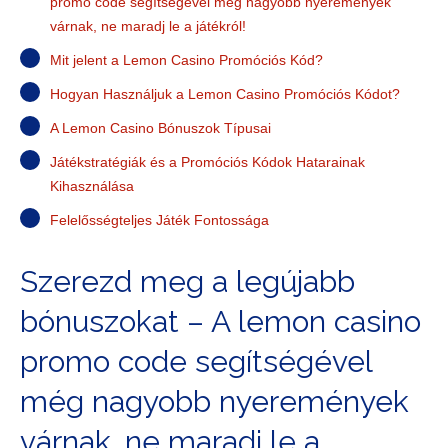
promo code segítségével még nagyobb nyeremények
várnak, ne maradj le a játékról!
Mit jelent a Lemon Casino Promóciós Kód?
Hogyan Használjuk a Lemon Casino Promóciós Kódot?
A Lemon Casino Bónuszok Típusai
Játékstratégiák és a Promóciós Kódok Hatarainak
Kihasználása
Felelősségteljes Játék Fontossága
Szerezd meg a legújabb
bónuszokat – A lemon casino
promo code segítségével
még nagyobb nyeremények
várnak, ne maradj le a