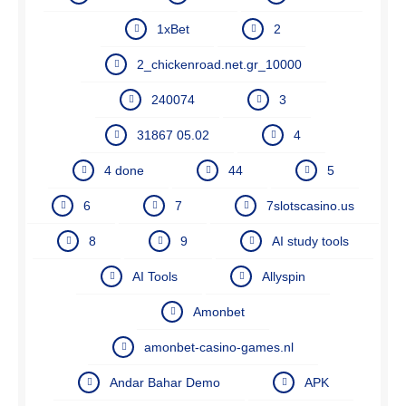
1xBet
2
2_chickenroad.net.gr_10000
240074
3
31867 05.02
4
4 done
44
5
6
7
7slotscasino.us
8
9
AI study tools
AI Tools
Allyspin
Amonbet
amonbet-casino-games.nl
Andar Bahar Demo
APK