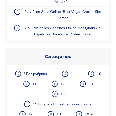
Armazém
Play Free Slots Online, Best Vegas Casino Slot
Demos
Os 5 Melhores Cassinos Online Nos Quais Os
Jogadores Brasileiros Podem Fazer
Categories
! Без рубрики
1
10
11
12
13
15
15.06.2026 DE online casino paypal
17
18
1Win tr