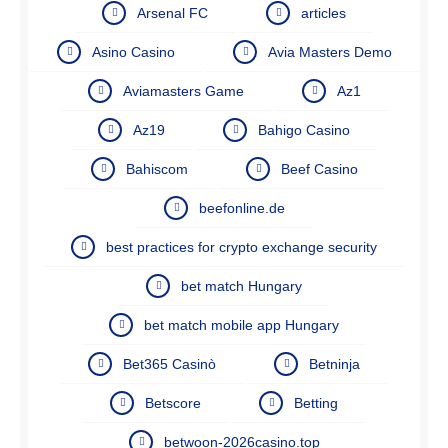
Arsenal FC
articles
Asino Casino
Avia Masters Demo
Aviamasters Game
Az1
Az19
Bahigo Casino
Bahiscom
Beef Casino
beefonline.de
best practices for crypto exchange security
bet match Hungary
bet match mobile app Hungary
Bet365 Casinò
Betninja
Betscore
Betting
betwoon-2026casino.top