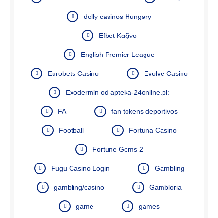
dolly casinos Hungary
Efbet Καζίνο
English Premier League
Eurobets Casino
Evolve Casino
Exodermin od apteka-24online.pl:
FA
fan tokens deportivos
Football
Fortuna Casino
Fortune Gems 2
Fugu Casino Login
Gambling
gambling/casino
Gambloria
game
games