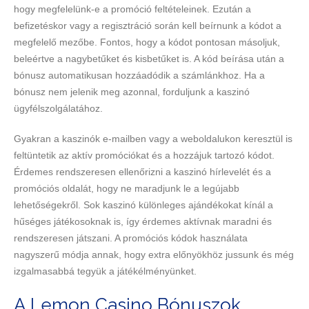
hogy megfelelünk-e a promóció feltételeinek. Ezután a
befizetéskor vagy a regisztráció során kell beírnunk a kódot a
megfelelő mezőbe. Fontos, hogy a kódot pontosan másoljuk,
beleértve a nagybetűket és kisbetűket is. A kód beírása után a
bónusz automatikusan hozzáadódik a számlánkhoz. Ha a
bónusz nem jelenik meg azonnal, forduljunk a kaszinó
ügyfélszolgálatához.
Gyakran a kaszinók e-mailben vagy a weboldalukon keresztül is
feltüntetik az aktív promóciókat és a hozzájuk tartozó kódot.
Érdemes rendszeresen ellenőrizni a kaszinó hírlevelét és a
promóciós oldalát, hogy ne maradjunk le a legújabb
lehetőségekről. Sok kaszinó különleges ajándékokat kínál a
hűséges játékosoknak is, így érdemes aktívnak maradni és
rendszeresen játszani. A promóciós kódok használata
nagyszerű módja annak, hogy extra előnyökhöz jussunk és még
izgalmasabbá tegyük a játékélményünket.
A Lemon Casino Bónuszok