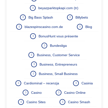
beyazparktopkapi.com (tr)
Big Bass Splash
Billybets
blazespinscasino.com.de
Blog
BonusHunt vous présente
Bundesliga
Business, Customer Service
Business, Entrepreneurs
Business, Small Business
Cardiominal – recenzja
Casinia
Casino
Casino Online
Casino Sites
Casino Smash