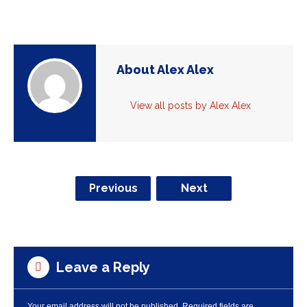
About Alex Alex
View all posts by Alex Alex
Previous
Next
Leave a Reply
Your email address will not be published.
Required fields are