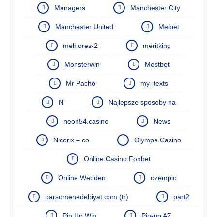
Managers
Manchester City
Manchester United
Melbet
melhores-2
meritking
Monsterwin
Mostbet
Mr Pacho
my_texts
N
Najlepsze sposoby na
neon54.casino
News
Nicorix – co
Olympe Casino
Online Casino Fonbet
Online Wedden
ozempic
parsomenedebiyat.com (tr)
part2
Pin Up Win
Pin-up AZ