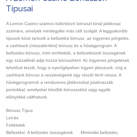
Típusai
A Lemon Casino számos különböző bónuszt kínál játékosai
számára, amelyek mindegyike más célt szolgál. A leggyakoribb
típusok közé tartozik a befizetési bónusz, az ingyenes pörgetés,
a cashback (visszatérítési) bónusz és a hűségprogram. A
befizetési bónusz, mint említettük, a befizetésünk összegének
egy százalékát adja hozzá bónuszként. Az ingyenes pörgetések
lehetővé teszik, hogy a nyerőgépeken ingyen játsszunk, míg a
cashback bónusz a veszteségeink egy részét téríti vissza. A
hűségprogramok a rendszeres játékosokat jutalmazzák
pontokkal, amelyeket később bónuszokká vagy egyéb
előnyökké válthatunk.
Bónusz Típus
Leírás
Feltételek
Befizetési
A befizetés összegének
Minimális befizetés,