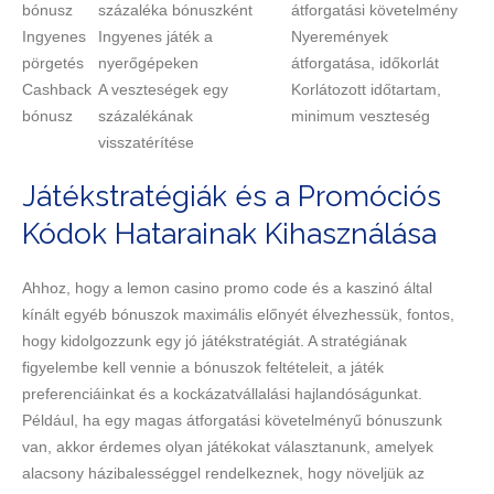
bónusz
százaléka bónuszként
átforgatási követelmény
Ingyenes
Ingyenes játék a
Nyeremények
pörgetés
nyerőgépeken
átforgatása, időkorlát
Cashback
A veszteségek egy
Korlátozott időtartam,
bónusz
százalékának
minimum veszteség
visszatérítése
Játékstratégiák és a Promóciós
Kódok Hatarainak Kihasználása
Ahhoz, hogy a lemon casino promo code és a kaszinó által
kínált egyéb bónuszok maximális előnyét élvezhessük, fontos,
hogy kidolgozzunk egy jó játékstratégiát. A stratégiának
figyelembe kell vennie a bónuszok feltételeit, a játék
preferenciáinkat és a kockázatvállalási hajlandóságunkat.
Például, ha egy magas átforgatási követelményű bónuszunk
van, akkor érdemes olyan játékokat választanunk, amelyek
alacsony házibalességgel rendelkeznek, hogy növeljük az