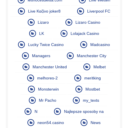
lesnocesdelsa.com
Live Wetten
Live Καζίνο joker8
Liverpool FC
Lizaro
Lizaro Casino
LK
Lolajack Casino
Lucky Twice Casino
Madcasino
Managers
Manchester City
Manchester United
Melbet
melhores-2
meritking
Monsterwin
Mostbet
Mr Pacho
my_texts
N
Najlepsze sposoby na
neon54.casino
News