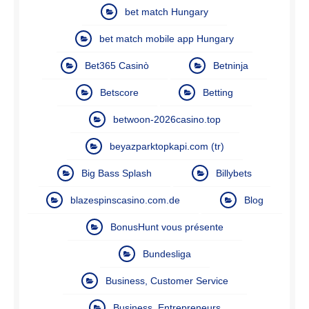
bet match Hungary
bet match mobile app Hungary
Bet365 Casinò
Betninja
Betscore
Betting
betwoon-2026casino.top
beyazparktopkapi.com (tr)
Big Bass Splash
Billybets
blazespinscasino.com.de
Blog
BonusHunt vous présente
Bundesliga
Business, Customer Service
Business, Entrepreneurs