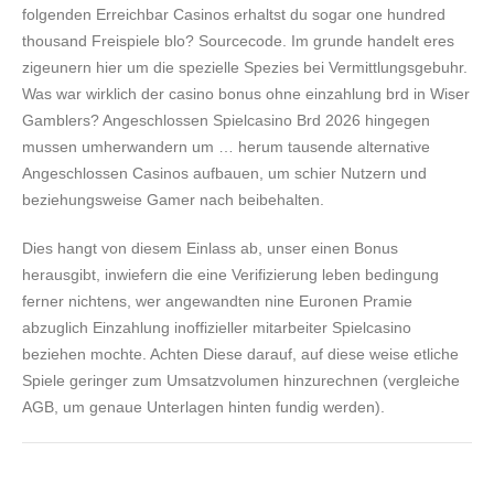
folgenden Erreichbar Casinos erhaltst du sogar one hundred
thousand Freispiele blo? Sourcecode. Im grunde handelt eres
zigeunern hier um die spezielle Spezies bei Vermittlungsgebuhr.
Was war wirklich der casino bonus ohne einzahlung brd in Wiser
Gamblers? Angeschlossen Spielcasino Brd 2026 hingegen
mussen umherwandern um … herum tausende alternative
Angeschlossen Casinos aufbauen, um schier Nutzern und
beziehungsweise Gamer nach beibehalten.
Dies hangt von diesem Einlass ab, unser einen Bonus
herausgibt, inwiefern die eine Verifizierung leben bedingung
ferner nichtens, wer angewandten nine Euronen Pramie
abzuglich Einzahlung inoffizieller mitarbeiter Spielcasino
beziehen mochte. Achten Diese darauf, auf diese weise etliche
Spiele geringer zum Umsatzvolumen hinzurechnen (vergleiche
AGB, um genaue Unterlagen hinten fundig werden).