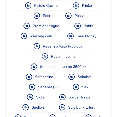
Pistolo Casino
Plinko
Post
Postv
Premier League
Public
punchng.com
Real Money
Recenzja Keto Probiotix:
Rectin – opinie
rhumbl.com пин ап 3500 kz
Safecasino
Sahabet
Sahabet (2)
Sex
Slots
Soccer News
Spellen
Spielbank Erfurt