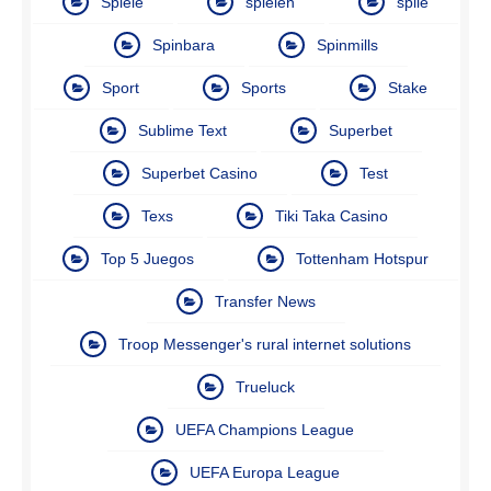
Spiele
spielen
spile
Spinbara
Spinmills
Sport
Sports
Stake
Sublime Text
Superbet
Superbet Casino
Test
Texs
Tiki Taka Casino
Top 5 Juegos
Tottenham Hotspur
Transfer News
Troop Messenger's rural internet solutions
Trueluck
UEFA Champions League
UEFA Europa League