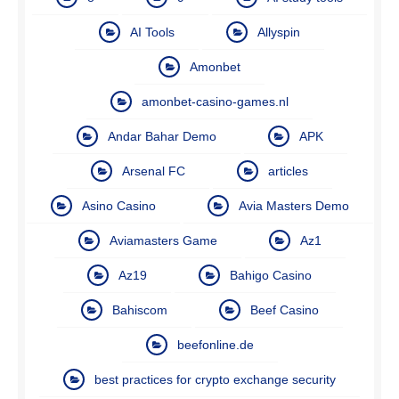
AI Tools
Allyspin
Amonbet
amonbet-casino-games.nl
Andar Bahar Demo
APK
Arsenal FC
articles
Asino Casino
Avia Masters Demo
Aviamasters Game
Az1
Az19
Bahigo Casino
Bahiscom
Beef Casino
beefonline.de
best practices for crypto exchange security