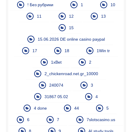
! Без рубрики
1
10
11
12
13
15
15.06.2026 DE online casino paypal
17
18
1Win tr
1xBet
2
2_chickenroad.net.gr_10000
240074
3
31867 05.02
4
4 done
44
5
6
7
7slotscasino.us
8
9
AI study tools