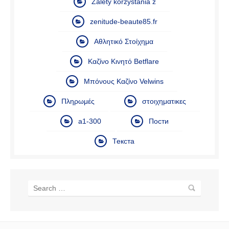
Zalety korzystania z
zenitude-beaute85.fr
Αθλητικό Στοίχημα
Καζίνο Κινητό Betflare
Μπόνους Καζίνο Velwins
Πληρωμές
στοιχηματικες
а1-300
Пости
Текста