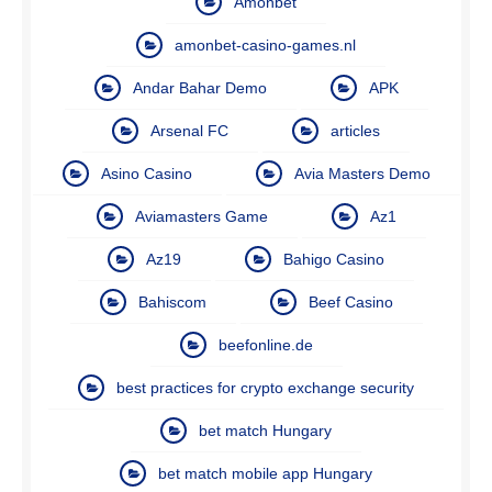
Amonbet
amonbet-casino-games.nl
Andar Bahar Demo
APK
Arsenal FC
articles
Asino Casino
Avia Masters Demo
Aviamasters Game
Az1
Az19
Bahigo Casino
Bahiscom
Beef Casino
beefonline.de
best practices for crypto exchange security
bet match Hungary
bet match mobile app Hungary