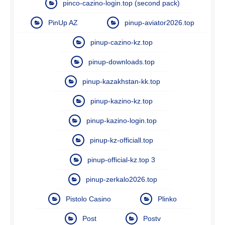
pinco-cazino-login.top (second pack)
PinUp AZ
pinup-aviator2026.top
pinup-cazino-kz.top
pinup-downloads.top
pinup-kazakhstan-kk.top
pinup-kazino-kz.top
pinup-kazino-login.top
pinup-kz-officiall.top
pinup-official-kz.top 3
pinup-zerkalo2026.top
Pistolo Casino
Plinko
Post
Postv