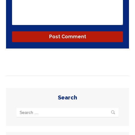
Search