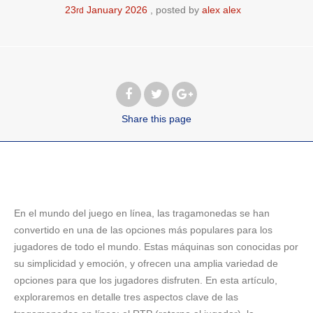
23
January
2026
posted by
alex alex
rd
Share
this page
En el mundo del juego en línea, las tragamonedas se han
convertido en una de las opciones más populares para los
jugadores de todo el mundo. Estas máquinas son conocidas por
su simplicidad y emoción, y ofrecen una amplia variedad de
opciones para que los jugadores disfruten. En esta artículo,
exploraremos en detalle tres aspectos clave de las