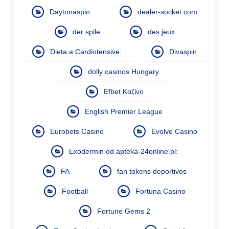
Daytonaspin
dealer-socket.com
der spile
des jeux
Dieta a Cardiotensive:
Divaspin
dolly casinos Hungary
Efbet Καζίνο
English Premier League
Eurobets Casino
Evolve Casino
Exodermin od apteka-24online.pl:
FA
fan tokens deportivos
Football
Fortuna Casino
Fortune Gems 2