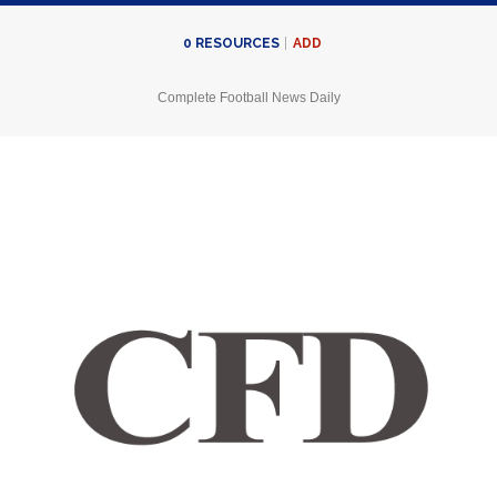
ADD
0
RESOURCES
Complete Football News Daily