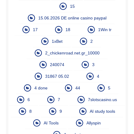
15
15.06.2026 DE online casino paypal
17
18
1Win tr
1xBet
2
2_chickenroad.net.gr_10000
240074
3
31867 05.02
4
4 done
44
5
6
7
7slotscasino.us
8
9
AI study tools
AI Tools
Allyspin