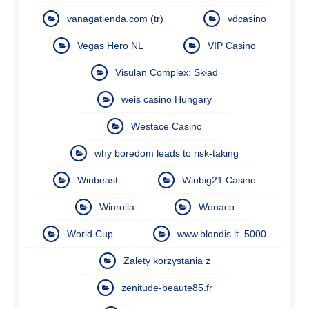
vanagatienda.com (tr)
vdcasino
Vegas Hero NL
VIP Casino
Visulan Complex: Skład
weis casino Hungary
Westace Casino
why boredom leads to risk-taking
Winbeast
Winbig21 Casino
Winrolla
Wonaco
World Cup
www.blondis.it_5000
Zalety korzystania z
zenitude-beaute85.fr