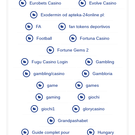
Eurobets Casino
Evolve Casino
Exodermin od apteka-24online.pl:
FA
fan tokens deportivos
Football
Fortuna Casino
Fortune Gems 2
Fugu Casino Login
Gambling
gambling/casino
Gambloria
game
games
gaming
giochi
giochi1
glorycasino
Grandpashabet
Guide complet pour
Hungary