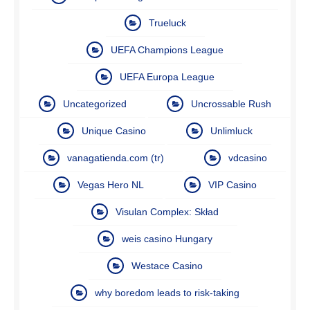
Trueluck
UEFA Champions League
UEFA Europa League
Uncategorized
Uncrossable Rush
Unique Casino
Unlimluck
vanagatienda.com (tr)
vdcasino
Vegas Hero NL
VIP Casino
Visulan Complex: Skład
weis casino Hungary
Westace Casino
why boredom leads to risk-taking