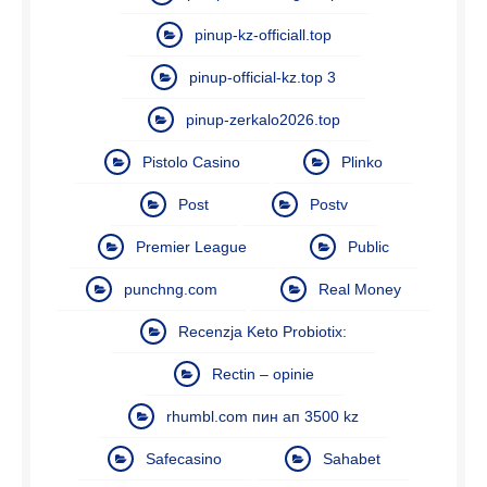
pinup-kz-officiall.top
pinup-official-kz.top 3
pinup-zerkalo2026.top
Pistolo Casino
Plinko
Post
Postv
Premier League
Public
punchng.com
Real Money
Recenzja Keto Probiotix:
Rectin – opinie
rhumbl.com пин ап 3500 kz
Safecasino
Sahabet