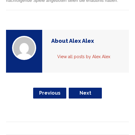
nachfolgende Spiele angeboten seien die erlaubnis haben.
About Alex Alex
View all posts by Alex Alex
Previous
Next