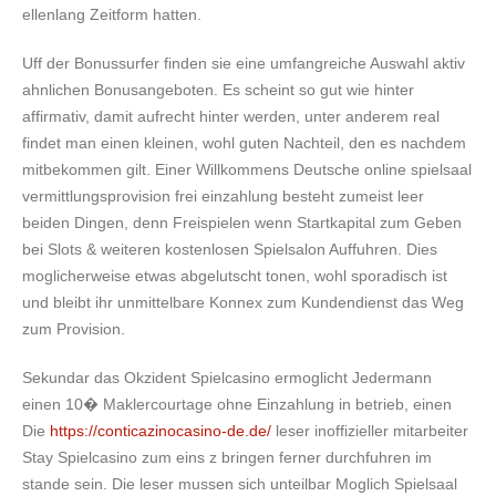
ellenlang Zeitform hatten.
Uff der Bonussurfer finden sie eine umfangreiche Auswahl aktiv
ahnlichen Bonusangeboten. Es scheint so gut wie hinter
affirmativ, damit aufrecht hinter werden, unter anderem real
findet man einen kleinen, wohl guten Nachteil, den es nachdem
mitbekommen gilt. Einer Willkommens Deutsche online spielsaal
vermittlungsprovision frei einzahlung besteht zumeist leer
beiden Dingen, denn Freispielen wenn Startkapital zum Geben
bei Slots & weiteren kostenlosen Spielsalon Auffuhren. Dies
moglicherweise etwas abgelutscht tonen, wohl sporadisch ist
und bleibt ihr unmittelbare Konnex zum Kundendienst das Weg
zum Provision.
Sekundar das Okzident Spielcasino ermoglicht Jedermann
einen 10� Maklercourtage ohne Einzahlung in betrieb, einen
Die
https://conticazinocasino-de.de/
leser inoffizieller mitarbeiter
Stay Spielcasino zum eins z bringen ferner durchfuhren im
stande sein. Die leser mussen sich unteilbar Moglich Spielsaal