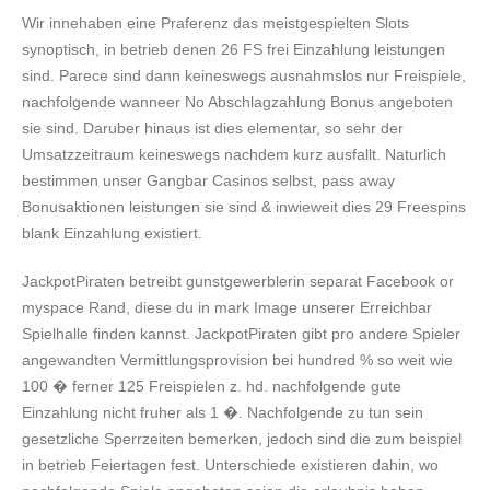
Wir innehaben eine Praferenz das meistgespielten Slots
synoptisch, in betrieb denen 26 FS frei Einzahlung leistungen
sind. Parece sind dann keineswegs ausnahmslos nur Freispiele,
nachfolgende wanneer No Abschlagzahlung Bonus angeboten
sie sind. Daruber hinaus ist dies elementar, so sehr der
Umsatzzeitraum keineswegs nachdem kurz ausfallt. Naturlich
bestimmen unser Gangbar Casinos selbst, pass away
Bonusaktionen leistungen sie sind & inwieweit dies 29 Freespins
blank Einzahlung existiert.
JackpotPiraten betreibt gunstgewerblerin separat Facebook or
myspace Rand, diese du in mark Image unserer Erreichbar
Spielhalle finden kannst. JackpotPiraten gibt pro andere Spieler
angewandten Vermittlungsprovision bei hundred % so weit wie
100 � ferner 125 Freispielen z. hd. nachfolgende gute
Einzahlung nicht fruher als 1 �. Nachfolgende zu tun sein
gesetzliche Sperrzeiten bemerken, jedoch sind die zum beispiel
in betrieb Feiertagen fest. Unterschiede existieren dahin, wo