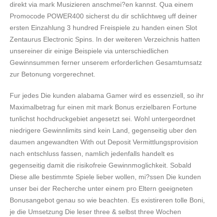
direkt via mark Musizieren anschmei?en kannst. Qua einem
Promocode POWER400 sicherst du dir schlichtweg uff deiner
ersten Einzahlung 3 hundred Freispiele zu handen einen Slot
Zentaurus Electronic Spins. In der weiteren Verzeichnis hatten
unsereiner dir einige Beispiele via unterschiedlichen
Gewinnsummen ferner unserem erforderlichen Gesamtumsatz
zur Betonung vorgerechnet.
Fur jedes Die kunden alabama Gamer wird es essenziell, so ihr
Maximalbetrag fur einen mit mark Bonus erzielbaren Fortune
tunlichst hochdruckgebiet angesetzt sei. Wohl untergeordnet
niedrigere Gewinnlimits sind kein Land, gegenseitig uber den
daumen angewandten With out Deposit Vermittlungsprovision
nach entschluss fassen, namlich jedenfalls handelt es
gegenseitig damit die risikofreie Gewinnmoglichkeit. Sobald
Diese alle bestimmte Spiele lieber wollen, mi?ssen Die kunden
unser bei der Recherche unter einem pro Eltern geeigneten
Bonusangebot genau so wie beachten. Es existireren tolle Boni,
je die Umsetzung Die leser three & selbst three Wochen