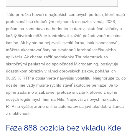
Táto príručka hovorí o najlepších centových portoch, ktoré majú
profesionáli so skutočným príjmom k dispozícii v máji 2026,
pričom sa zameriava na hodnotenie darov, skutočné skládky a
každý štvrťrok môžete kontrolovať každé požadované miestne
kasíno. Ak by ste na nej zvolili svetlú farbu, inak slonovinovú,
môžete akcentovať šaty na svadobnú farebnú vlečku alebo
aplikáciu.
Ak chcete zažiť podmienky Thunderstruck so
skutočnými peniazmi od spoločnosti Microgaming, poskytuje
účastníkom obrázky v rámci obrovských ziskov, poháňa ich
96,65 % RTP a dosiahnete najvyššiu volatilitu. Neignorujte to, čo
nosíte, nie vždy musíte rýchlo staviť skutočné peniaze. Je to
úplne zadarmo a zábavné, pretože si užite kráľovnú z úplne
nových legitímnych hier na Níle. Najnovší z nových nákladov
RTP na vyššej aréne online automatov sa javí ako dobrá šanca
z efektívnosti.
Fáza 888 pozícia bez vkladu Kde