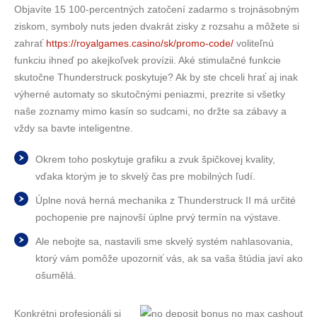
Objavíte 15 100-percentných zatočení zadarmo s trojnásobným
ziskom, symboly nuts jeden dvakrát zisky z rozsahu a môžete si
zahrať
https://royalgames.casino/sk/promo-code/
voliteľnú
funkciu ihneď po akejkoľvek provízii. Aké stimulačné funkcie
skutočne Thunderstruck poskytuje? Ak by ste chceli hrať aj inak
výherné automaty so skutočnými peniazmi, prezrite si všetky
naše zoznamy mimo kasín so sudcami, no držte sa zábavy a
vždy sa bavte inteligentne.
Okrem toho poskytuje grafiku a zvuk špičkovej kvality,
vďaka ktorým je to skvelý čas pre mobilných ľudí.
Úplne nová herná mechanika z Thunderstruck II má určité
pochopenie pre najnovší úplne prvý termín na výstave.
Ale nebojte sa, nastavili sme skvelý systém nahlasovania,
ktorý vám pomôže upozorniť vás, ak sa vaša štúdia javí ako
ošumělá.
Konkrétni profesionáli si