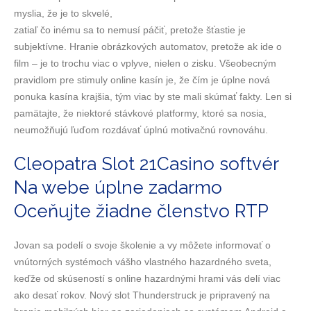
myslia, že je to skvelé,
zatiaľ čo inému sa to nemusí páčiť, pretože šťastie je
subjektívne. Hranie obrázkových automatov, pretože ak ide o
film – je to trochu viac o vplyve, nielen o zisku. Všeobecným
pravidlom pre stimuly online kasín je, že čím je úplne nová
ponuka kasína krajšia, tým viac by ste mali skúmať fakty. Len si
pamätajte, že niektoré stávkové platformy, ktoré sa nosia,
neumožňujú ľuďom rozdávať úplnú motivačnú rovnováhu.
Cleopatra Slot 21Casino softvér
Na webe úplne zadarmo
Oceňujte žiadne členstvo RTP
Jovan sa podelí o svoje školenie a vy môžete informovať o
vnútorných systémoch vášho vlastného hazardného sveta,
keďže od skúseností s online hazardnými hrami vás delí viac
ako desať rokov. Nový slot Thunderstruck je pripravený na