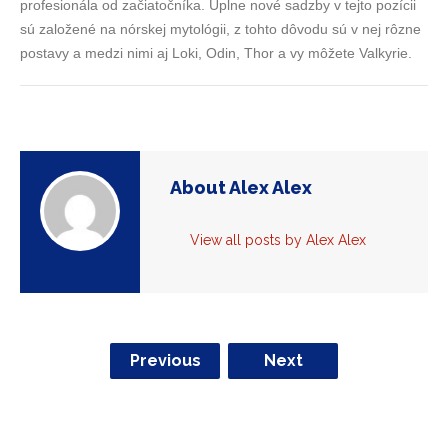
profesionála od začiatočníka. Úplne nové sadzby v tejto pozícii
sú založené na nórskej mytológii, z tohto dôvodu sú v nej rôzne
postavy a medzi nimi aj Loki, Odin, Thor a vy môžete Valkyrie.
About Alex Alex
View all posts by Alex Alex
Previous
Next