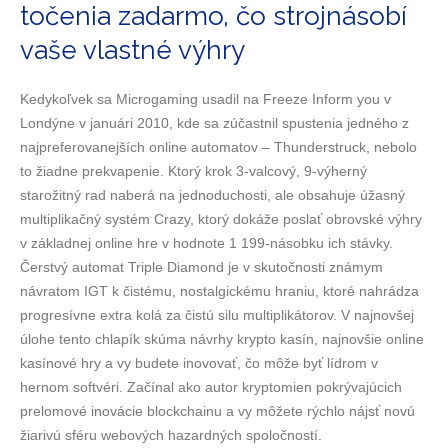
točenia zadarmo, čo strojnásobí
vaše vlastné výhry
Kedykoľvek sa Microgaming usadil na Freeze Inform you v
Londýne v januári 2010, kde sa zúčastnil spustenia jedného z
najpreferovanejších online automatov – Thunderstruck, nebolo
to žiadne prekvapenie. Ktorý krok 3-valcový, 9-výherný
starožitný rad naberá na jednoduchosti, ale obsahuje úžasný
multiplikačný systém Crazy, ktorý dokáže poslať obrovské výhry
v základnej online hre v hodnote 1 199-násobku ich stávky.
Čerstvý automat Triple Diamond je v skutočnosti známym
návratom IGT k čistému, nostalgickému hraniu, ktoré nahrádza
progresívne extra kolá za čistú silu multiplikátorov. V najnovšej
úlohe tento chlapík skúma návrhy krypto kasín, najnovšie online
kasínové hry a vy budete inovovať, čo môže byť lídrom v
hernom softvéri. Začínal ako autor kryptomien pokrývajúcich
prelomové inovácie blockchainu a vy môžete rýchlo nájsť novú
žiarivú sféru webových hazardných spoločností.