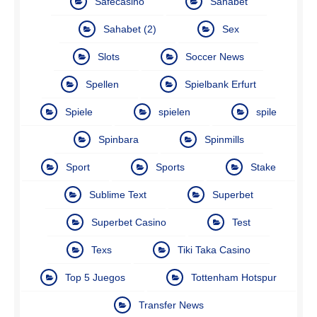
Safecasino
Sahabet
Sahabet (2)
Sex
Slots
Soccer News
Spellen
Spielbank Erfurt
Spiele
spielen
spile
Spinbara
Spinmills
Sport
Sports
Stake
Sublime Text
Superbet
Superbet Casino
Test
Texs
Tiki Taka Casino
Top 5 Juegos
Tottenham Hotspur
Transfer News