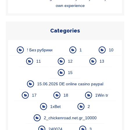
own experience
Categories
! Без рубрики
1
10
11
12
13
15
15.06.2026 DE online casino paypal
17
18
1Win tr
1xBet
2
2_chickenroad.net.gr_10000
240074
3