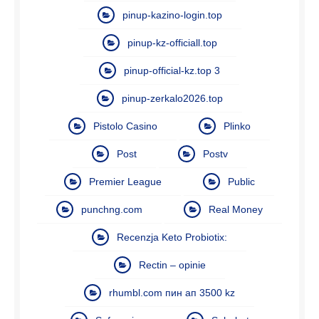
pinup-kazino-login.top
pinup-kz-officiall.top
pinup-official-kz.top 3
pinup-zerkalo2026.top
Pistolo Casino
Plinko
Post
Postv
Premier League
Public
punchng.com
Real Money
Recenzja Keto Probiotix:
Rectin – opinie
rhumbl.com пин ап 3500 kz