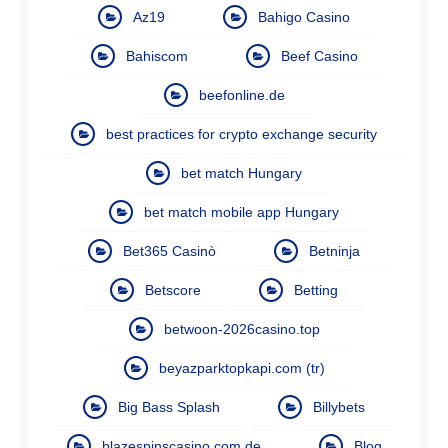
Az19
Bahigo Casino
Bahiscom
Beef Casino
beefonline.de
best practices for crypto exchange security
bet match Hungary
bet match mobile app Hungary
Bet365 Casinò
Betninja
Betscore
Betting
betwoon-2026casino.top
beyazparktopkapi.com (tr)
Big Bass Splash
Billybets
blazespinscasino.com.de
Blog