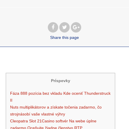
Share
this page
Príspevky
Fáza 888 pozícia bez vkladu Kde oceniť Thunderstruck
II
Nuts multiplikátorov a získate točenia zadarmo, čo
strojnásobí vaše vlastné výhry
Cleopatra Slot 21Casino softvér Na webe úplne
zadarmo Oceňujte žiadne členstvo RTP