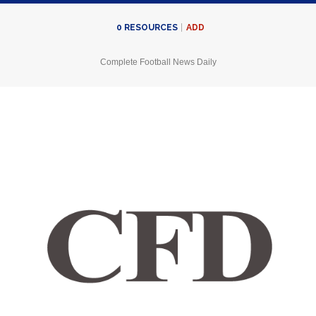
ADD
0
RESOURCES
Complete Football News Daily