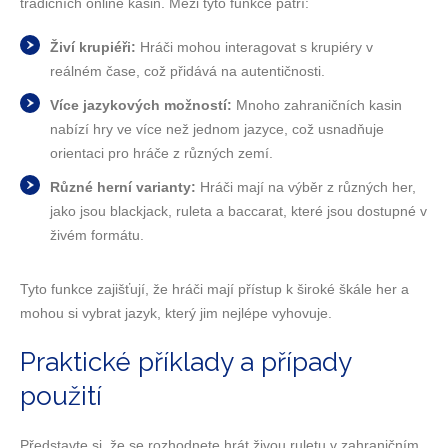
tradičních online kasin. Mezi tyto funkce patří:
Živí krupiéři:
Hráči mohou interagovat s krupiéry v
reálném čase, což přidává na autentičnosti.
Více jazykových možností:
Mnoho zahraničních kasin
nabízí hry ve více než jednom jazyce, což usnadňuje
orientaci pro hráče z různých zemí.
Různé herní varianty:
Hráči mají na výběr z různých her,
jako jsou blackjack, ruleta a baccarat, které jsou dostupné v
živém formátu.
Tyto funkce zajišťují, že hráči mají přístup k široké škále her a
mohou si vybrat jazyk, který jim nejlépe vyhovuje.
Praktické příklady a případy
použití
Představte si, že se rozhodnete hrát živou ruletu v zahraničním