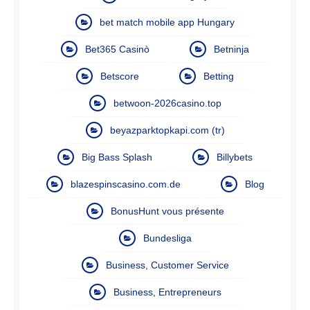
bet match mobile app Hungary
Bet365 Casinò
Betninja
Betscore
Betting
betwoon-2026casino.top
beyazparktopkapi.com (tr)
Big Bass Splash
Billybets
blazespinscasino.com.de
Blog
BonusHunt vous présente
Bundesliga
Business, Customer Service
Business, Entrepreneurs