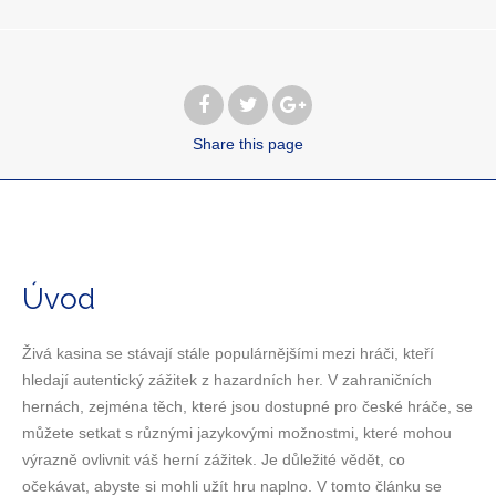
Share
this page
Úvod
Živá kasina se stávají stále populárnějšími mezi hráči, kteří
hledají autentický zážitek z hazardních her. V zahraničních
hernách, zejména těch, které jsou dostupné pro české hráče, se
můžete setkat s různými jazykovými možnostmi, které mohou
výrazně ovlivnit váš herní zážitek. Je důležité vědět, co
očekávat, abyste si mohli užít hru naplno. V tomto článku se