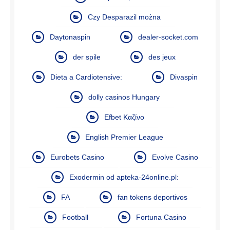
Czy Desparazil można
Daytonaspin
dealer-socket.com
der spile
des jeux
Dieta a Cardiotensive:
Divaspin
dolly casinos Hungary
Efbet Καζίνο
English Premier League
Eurobets Casino
Evolve Casino
Exodermin od apteka-24online.pl:
FA
fan tokens deportivos
Football
Fortuna Casino