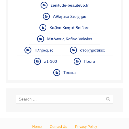
zenitude-beaute85.fr
Αθλητικό Στοίχημα
Καζίνο Κινητό Betflare
Μπόνους Καζίνο Velwins
Πληρωμές
στοιχηματικες
а1-300
Пости
Текста
Home
Contact Us
Privacy Policy