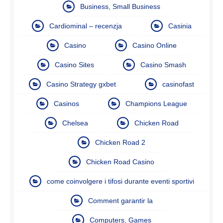
Business, Small Business
Cardiominal – recenzja
Casinia
Casino
Casino Online
Casino Sites
Casino Smash
Casino Strategy gxbet
casinofast
Casinos
Champions League
Chelsea
Chicken Road
Chicken Road 2
Chicken Road Casino
come coinvolgere i tifosi durante eventi sportivi
Comment garantir la
Computers, Games