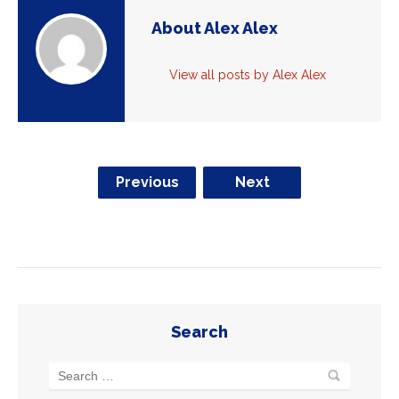
About Alex Alex
View all posts by Alex Alex
Previous
Next
Search