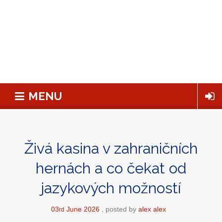
MENU
Živá kasina v zahraničních
hernách a co čekat od
jazykových možností
03
June
2026
posted by
alex alex
rd