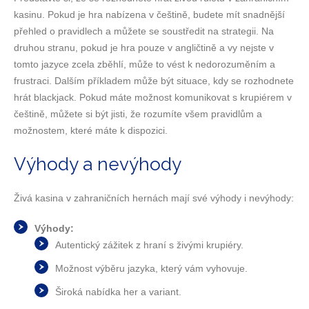
kasinu. Pokud je hra nabízena v češtině, budete mít snadnější
přehled o pravidlech a můžete se soustředit na strategii. Na
druhou stranu, pokud je hra pouze v angličtině a vy nejste v
tomto jazyce zcela zběhlí, může to vést k nedorozuměním a
frustraci. Dalším příkladem může být situace, kdy se rozhodnete
hrát blackjack. Pokud máte možnost komunikovat s krupiérem v
češtině, můžete si být jisti, že rozumíte všem pravidlům a
možnostem, které máte k dispozici.
Výhody a nevýhody
Živá kasina v zahraničních hernách mají své výhody i nevýhody:
Výhody:
Autentický zážitek z hraní s živými krupiéry.
Možnost výběru jazyka, který vám vyhovuje.
Široká nabídka her a variant.