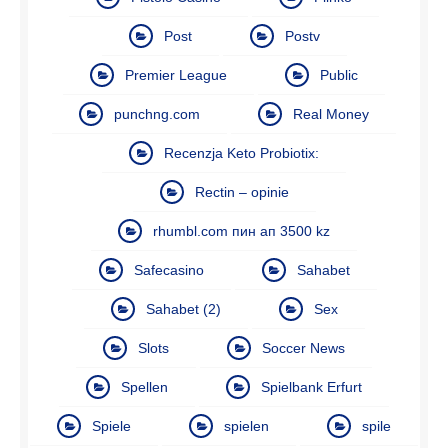
Post
Postv
Premier League
Public
punchng.com
Real Money
Recenzja Keto Probiotix:
Rectin – opinie
rhumbl.com пин ап 3500 kz
Safecasino
Sahabet
Sahabet (2)
Sex
Slots
Soccer News
Spellen
Spielbank Erfurt
Spiele
spielen
spile