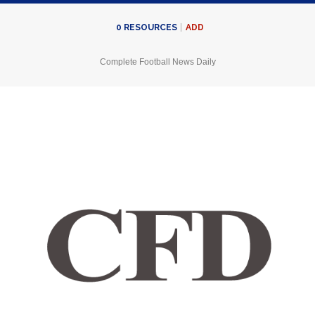
ADD
0
RESOURCES
Complete Football News Daily