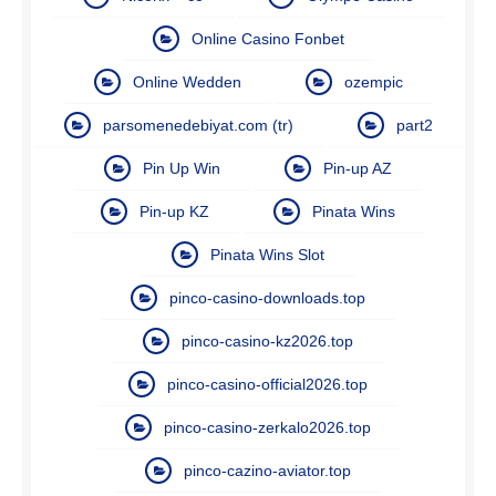
Online Casino Fonbet
Online Wedden
ozempic
parsomenedebiyat.com (tr)
part2
Pin Up Win
Pin-up AZ
Pin-up KZ
Pinata Wins
Pinata Wins Slot
pinco-casino-downloads.top
pinco-casino-kz2026.top
pinco-casino-official2026.top
pinco-casino-zerkalo2026.top
pinco-cazino-aviator.top